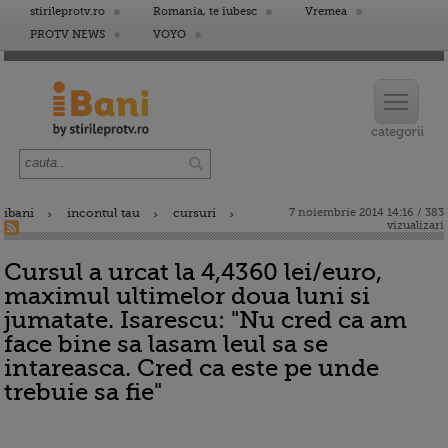
stirileprotv.ro
Romania, te iubesc
Vremea
PROTV NEWS
VOYO
ibani
incontul tau
cursuri
7 noiembrie 2014 14:16 / 383
vizualizari
Cursul a urcat la 4,4360 lei/euro,
maximul ultimelor doua luni si
jumatate. Isarescu: "Nu cred ca am
face bine sa lasam leul sa se
intareasca. Cred ca este pe unde
trebuie sa fie"