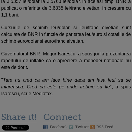
la 3,5357 lei/dolar la 3,5763 lei/dolar. In acelasi timp, BNR a
publicat o referinta de 3,6835 lei/franc elvetian, in crestere cu
1,1 bani.
Cursurile de schimb leu/dolar si leu/franc elvetian sunt
calculate de BNR in functie de paritatea leu/euro si cotatiile de
schimb euro/dolar si euro/franc elvetian.
Guvernatorul BNR, Mugur Isarescu, a spus joi la prezentarea
raportului de inflatie ca o apreciere a monedei nationale nu
este de dorit.
"
Tare nu cred ca am face bine daca am lasa leul sa se
intareasca. Cred ca este pe unde trebuie sa fie
", a spus
Isarescu, scrie Mediafax.
Share it!
Connect
Facebook
Twitter
RSS Feed