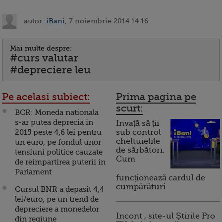
autor:
iBani
, 7 noiembrie 2014 14:16
Mai multe despre:
#curs valutar
#depreciere leu
Pe acelasi subiect:
Prima pagina pe
scurt:
BCR: Moneda nationala
s-ar putea deprecia in
Invață să ții
2015 peste 4,6 lei pentru
sub control
cheltuielile
un euro, pe fondul unor
de sărbători.
tensiuni politice cauzate
Cum
de reimpartirea puterii in
Parlament
funcționează cardul de
cumpărături
Cursul BNR a depasit 4,4
lei/euro, pe un trend de
depreciere a monedelor
Incont , site-ul Știrile Pro
din regiune