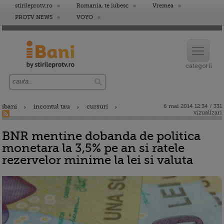
stirileprotv.ro
Romania, te iubesc
Vremea
PROTV NEWS
VOYO
ibani
incontul tau
cursuri
6 mai 2014 12:34 / 331
vizualizari
BNR mentine dobanda de politica
monetara la 3,5% pe an si ratele
rezervelor minime la lei si valuta