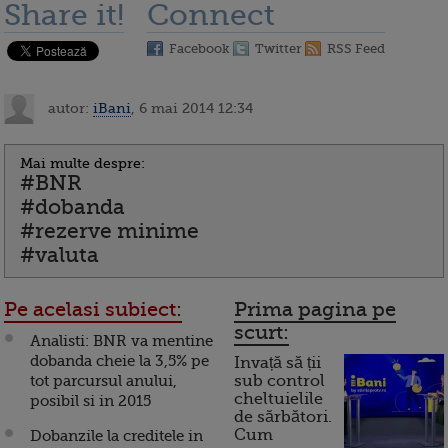
Share it!
Connect
Facebook
Twitter
RSS Feed
autor:
iBani
, 6 mai 2014 12:34
Mai multe despre:
#BNR
#dobanda
#rezerve minime
#valuta
Pe acelasi subiect:
Prima pagina pe
scurt:
Analisti: BNR va mentine
dobanda cheie la 3,5% pe
Invață să ții
tot parcursul anului,
sub control
cheltuielile
posibil si in 2015
de sărbători.
Cum
Dobanzile la creditele in