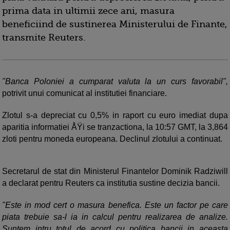
prima data in ultimii zece ani, masura
beneficiind de sustinerea Ministerului de Finante,
transmite Reuters.
"Banca Poloniei a cumparat valuta la un curs favorabil",
potrivit unui comunicat al institutiei financiare.
Zlotul s-a depreciat cu 0,5% in raport cu euro imediat dupa
aparitia informatiei ÅŸi se tranzactiona, la 10:57 GMT, la 3,864
zloti pentru moneda europeana. Declinul zlotului a continuat.
Secretarul de stat din Ministerul Finantelor Dominik Radziwill
a declarat pentru Reuters ca institutia sustine decizia bancii.
"Este in mod cert o masura benefica. Este un factor pe care
piata trebuie sa-l ia in calcul pentru realizarea de analize.
Suntem intru totul de acord cu politica bancii in aceasta