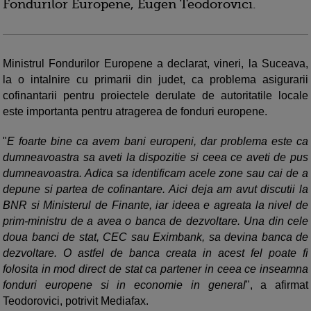
Fondurilor Europene, Eugen Teodorovici.
Ministrul Fondurilor Europene a declarat, vineri, la Suceava,
la o intalnire cu primarii din judet, ca problema asigurarii
cofinantarii pentru proiectele derulate de autoritatile locale
este importanta pentru atragerea de fonduri europene.
"
E foarte bine ca avem bani europeni, dar problema este ca
dumneavoastra sa aveti la dispozitie si ceea ce aveti de pus
dumneavoastra. Adica sa identificam acele zone sau cai de a
depune si partea de cofinantare. Aici deja am avut discutii la
BNR si Ministerul de Finante, iar ideea e agreata la nivel de
prim-ministru de a avea o banca de dezvoltare. Una din cele
doua banci de stat, CEC sau Eximbank, sa devina banca de
dezvoltare. O astfel de banca creata in acest fel poate fi
folosita in mod direct de stat ca partener in ceea ce inseamna
fonduri europene si in economie in general
", a afirmat
Teodorovici, potrivit Mediafax.