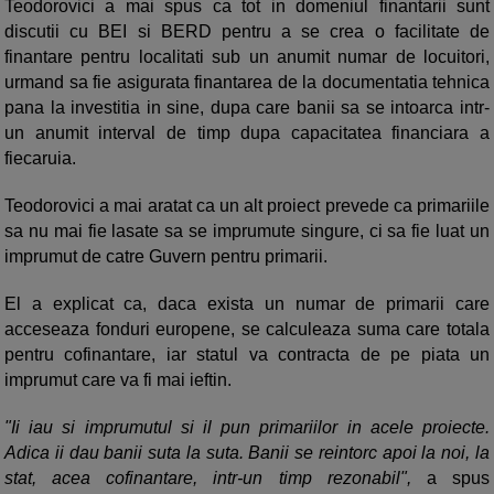
Teodorovici a mai spus ca tot in domeniul finantarii sunt
discutii cu BEI si BERD pentru a se crea o facilitate de
finantare pentru localitati sub un anumit numar de locuitori,
urmand sa fie asigurata finantarea de la documentatia tehnica
pana la investitia in sine, dupa care banii sa se intoarca intr-
un anumit interval de timp dupa capacitatea financiara a
fiecaruia.
Teodorovici a mai aratat ca un alt proiect prevede ca primariile
sa nu mai fie lasate sa se imprumute singure, ci sa fie luat un
imprumut de catre Guvern pentru primarii.
El a explicat ca, daca exista un numar de primarii care
acceseaza fonduri europene, se calculeaza suma care totala
pentru cofinantare, iar statul va contracta de pe piata un
imprumut care va fi mai ieftin.
"Ii iau si imprumutul si il pun primariilor in acele proiecte.
Adica ii dau banii suta la suta. Banii se reintorc apoi la noi, la
stat, acea cofinantare, intr-un timp rezonabil",
a spus