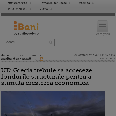
stirileprotv.ro
Romania, te iubesc
Vremea
PROTV NEWS
VOYO
ibani
incontul tau
26 septembrie 2011 11:15 / 113
vizualizari
credite si economii
UE: Grecia trebuie sa acceseze
fondurile structurale pentru a
stimula cresterea economica