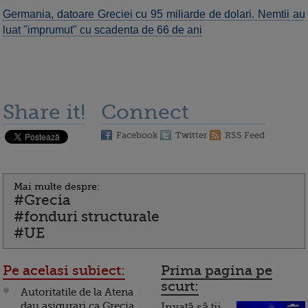
Germania, datoare Greciei cu 95 miliarde de dolari. Nemtii au
luat "imprumut" cu scadenta de 66 de ani
Share it!
Connect
Facebook
Twitter
RSS Feed
Mai multe despre:
#Grecia
#fonduri structurale
#UE
Pe acelasi subiect:
Prima pagina pe
scurt:
Autoritatile de la Atena
dau asigurari ca Grecia
Invață să ții