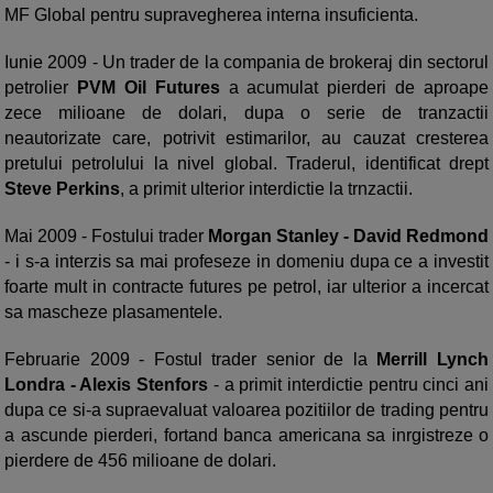
MF Global pentru supravegherea interna insuficienta.
Iunie 2009 - Un trader de la compania de brokeraj din sectorul
petrolier
PVM Oil Futures
a acumulat pierderi de aproape
zece milioane de dolari, dupa o serie de tranzactii
neautorizate care, potrivit estimarilor, au cauzat cresterea
pretului petrolului la nivel global. Traderul, identificat drept
Steve Perkins
, a primit ulterior interdictie la trnzactii.
Mai 2009 - Fostului trader
Morgan Stanley - David Redmond
- i s-a interzis sa mai profeseze in domeniu dupa ce a investit
foarte mult in contracte futures pe petrol, iar ulterior a incercat
sa mascheze plasamentele.
Februarie 2009 - Fostul trader senior de la
Merrill Lynch
Londra
- Alexis Stenfors
- a primit interdictie pentru cinci ani
dupa ce si-a supraevaluat valoarea pozitiilor de trading pentru
a ascunde pierderi, fortand banca americana sa inrgistreze o
pierdere de 456 milioane de dolari.