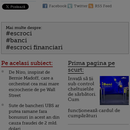
Facebook
Twitter
RSS Feed
Mai multe despre:
#escroci
#banci
#escroci financiari
Pe acelasi subiect:
Prima pagina pe
scurt:
De Niro, inspirat de
Bernie Madoff, care a
Invață să ții
orchestrat cea mai mare
sub control
cheltuielile
escrocherie de pe Wall
de sărbători.
Street
Cum
Sute de bancheri UBS ar
funcționează cardul de
putea ramane fara
cumpărături
bonusuri in acest an din
cauza fraudei de 2 mld.
dolari