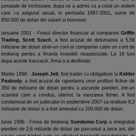
jumatate de inchisoare, dupa ce a admis ca a creat un sistem
care i-a asigurat anual, in perioada 1997-2001, sume de
850.000 de dolari din salarii si bonusuri.
Ianuarie 2001 - Fostul director financiar al companiei
Griffin
Trading,
Scott Szach
, a fost acuzat de deturnarea a 5,56
milioane de dolari dintr-un cont al companiei catre un cont de
brokeraj pentru a finanta investitii neautorizate. La 18 luni
dupa aceste tranzactii, firma s-a desfiintat.
Martie 1998 -
Joseph Jett
, fost trader cu obligatiuni la
Kidder
Peabody
, a fost acuzat de raportarea unor profituri fictive de
350 de milioane de dolari pentru a ascunde pierderi, intr-un
scandal care a condus, ulterior, la vanzarea firmei. A fost
condamnat de un judecator in septembrie 2007 sa restituie 8,2
milioane de dolari si a fost amendat cu 200.000 de dolari.
Iunie 1996 - Firma de brokeraj
Sumitomo Corp
a inregistrat
pierderi de 2,6 miliarde de dolari pe parcursul a zece ani, din
cauza unor traderi care au efectuat tranzactii neautorizate, in