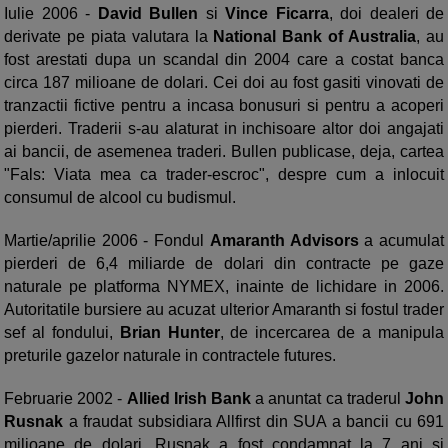
Iulie 2006 -
David Bullen
si
Vince Ficarra
, doi dealeri de
derivate pe piata valutara la
National Bank of Australia
, au
fost arestati dupa un scandal din 2004 care a costat banca
circa 187 milioane de dolari. Cei doi au fost gasiti vinovati de
tranzactii fictive pentru a incasa bonusuri si pentru a acoperi
pierderi. Traderii s-au alaturat in inchisoare altor doi angajati
ai bancii, de asemenea traderi. Bullen publicase, deja, cartea
"Fals: Viata mea ca trader-escroc", despre cum a inlocuit
consumul de alcool cu budismul.
Martie/aprilie 2006 - Fondul
Amaranth Advisors
a acumulat
pierderi de 6,4 miliarde de dolari din contracte pe gaze
naturale pe platforma NYMEX, inainte de lichidare in 2006.
Autoritatile bursiere au acuzat ulterior Amaranth si fostul trader
sef al fondului,
Brian Hunter
, de incercarea de a manipula
preturile gazelor naturale in contractele futures.
Februarie 2002 -
Allied Irish Bank
a anuntat ca traderul
John
Rusnak
a fraudat subsidiara Allfirst din SUA a bancii cu 691
milioane de dolari. Rusnak a fost condamnat la 7 ani si