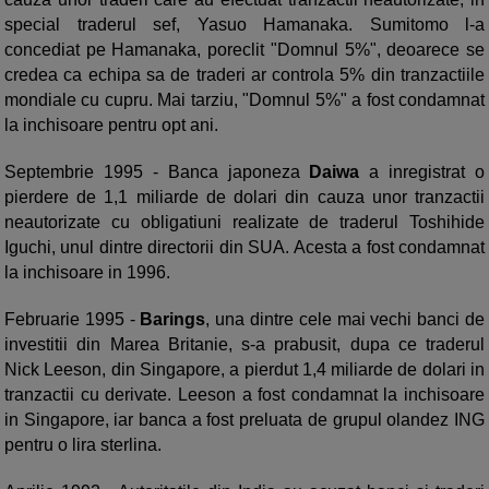
special traderul sef, Yasuo Hamanaka. Sumitomo l-a
concediat pe Hamanaka, poreclit "Domnul 5%", deoarece se
credea ca echipa sa de traderi ar controla 5% din tranzactiile
mondiale cu cupru. Mai tarziu, "Domnul 5%" a fost condamnat
la inchisoare pentru opt ani.
Septembrie 1995 - Banca japoneza
Daiwa
a inregistrat o
pierdere de 1,1 miliarde de dolari din cauza unor tranzactii
neautorizate cu obligatiuni realizate de traderul Toshihide
Iguchi, unul dintre directorii din SUA. Acesta a fost condamnat
la inchisoare in 1996.
Februarie 1995 -
Barings
, una dintre cele mai vechi banci de
investitii din Marea Britanie, s-a prabusit, dupa ce traderul
Nick Leeson, din Singapore, a pierdut 1,4 miliarde de dolari in
tranzactii cu derivate. Leeson a fost condamnat la inchisoare
in Singapore, iar banca a fost preluata de grupul olandez ING
pentru o lira sterlina.