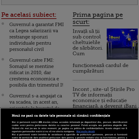
Pe acelasi subiect:
Prima pagina pe
scurt:
Guvernul a garantat FMI
ca Legea salarizarii va
Invață să ții
restrange sporuri
sub control
cheltuielile
individuale pentru
de sărbători.
personalul civil
Cum
Guvernul catre FMI:
funcționează cardul de
Somajul se mentine
cumpărături
ridicat in 2010, dar
cresterea economica e
posibila din trimestrul I!
Incont , site-ul Știrile Pro
TV de informații
Guvernul s-a angajat ca
economice și educație
va scadea, in acest an,
financiară, a devenit iBani
arieratele la bugetul de
stat de la 1,5 miliarde lei
Nouă ne pasă ca datele tale personale să rămână confidențiale
la 480 de milioane lei
Noi și partenerii noștri
201
stocăm și/sau accesăm informații pe dispozitivul dvs., precum identificatorii
10 reguli pentru decizii
cookie unici pentru prelucrarea datelor cu caracter personal. Puteți accepta sau gestiona alegerile dvs.
făcând clic mai jos sau în orice moment, pe pagina cu politica de confidențialitate. Aceste alegeri vor fi
financiare inteligente
Guvernul s-a obligat in
raportate partenerilor noștri și nu vă vor afecta navigarea.
Mai multe detalii
Noi si partenerii nostri (retelele de socializare si agentiile de publicitate partenere, precum si furnizorii
fata FMI sa reduca
nostri de servicii de date analitice) prelucram date pentru a permite website-ului sa functioneze, pentru a