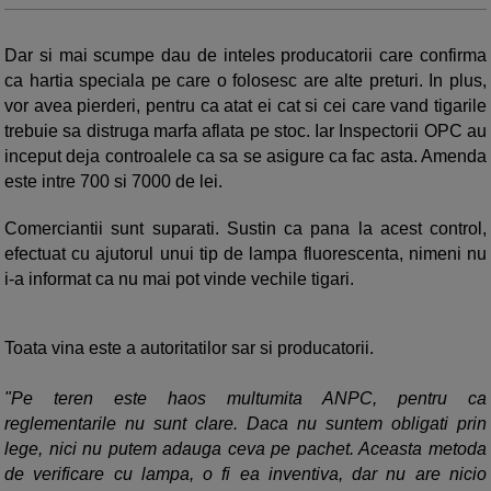
Dar si mai scumpe dau de inteles producatorii care confirma
ca hartia speciala pe care o folosesc are alte preturi. In plus,
vor avea pierderi, pentru ca atat ei cat si cei care vand tigarile
trebuie sa distruga marfa aflata pe stoc. Iar Inspectorii OPC au
inceput deja controalele ca sa se asigure ca fac asta. Amenda
este intre 700 si 7000 de lei.
Comerciantii sunt suparati. Sustin ca pana la acest control,
efectuat cu ajutorul unui tip de lampa fluorescenta, nimeni nu
i-a informat ca nu mai pot vinde vechile tigari.
Toata vina este a autoritatilor sar si producatorii.
"Pe teren este haos multumita ANPC, pentru ca
reglementarile nu sunt clare. Daca nu suntem obligati prin
lege, nici nu putem adauga ceva pe pachet. Aceasta metoda
de verificare cu lampa, o fi ea inventiva, dar nu are nicio