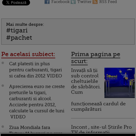
Facebook
Twitter
RSS Feed
Mai multe despre:
#tigari
#pachet
Pe acelasi subiect:
Prima pagina pe
scurt:
Cat platesti in plus
pentru carburanti, tigari
Invață să ții
si cafea din 2012 VIDEO
sub control
cheltuielile
Aprecierea euro ne creste
de sărbători.
Cum
preturile la tigari,
carburanti si alcool.
funcționează cardul de
Accizele pentru 2012,
cumpărături
calculate la cursul de luni
VIDEO
Incont , site-ul Știrile Pro
Ziua Mondiala fara
TV de informații
Tutun: 11 lucruri pe care