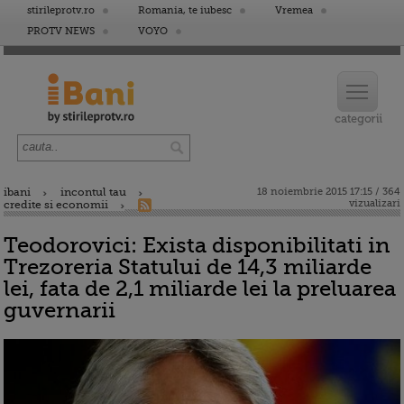
stirileprotv.ro
Romania, te iubesc
Vremea
PROTV NEWS
VOYO
ibani
incontul tau
18 noiembrie 2015 17:15 / 364
vizualizari
credite si economii
Teodorovici: Exista disponibilitati in
Trezoreria Statului de 14,3 miliarde
lei, fata de 2,1 miliarde lei la preluarea
guvernarii