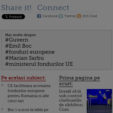
Share it!
Connect
Facebook
Twitter
RSS Feed
Mai multe despre:
#Guvern
#Emil Boc
#fonduri europene
#Marian Sarbu
#ministerul fondurilor UE
Pe acelasi subiect:
Prima pagina pe
scurt:
CE faciliteaza accesarea
fondurilor europene
Invață să ții
pentru Romania si alte
sub control
cheltuielile
cinci tari
de sărbători.
Cum
Boc i-a scos la tabla pe