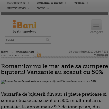
stirileprotv.ro
Romania, te iubesc
Vremea
PROTV NEWS
VOYO
ibani
incontul tau
28 octombrie 2010 16:56 / 232
vizualizari
credite si economii
Romanilor nu le mai arde sa cumpere
bijuterii! Vanzarile au scazut cu 50%
Vanzarile de bijuterii din aur si pietre pretioase si
semipretioase au scazut cu 50% in ultimul an si
jumatate, la aproximativ 9,7 de tone pe an, din