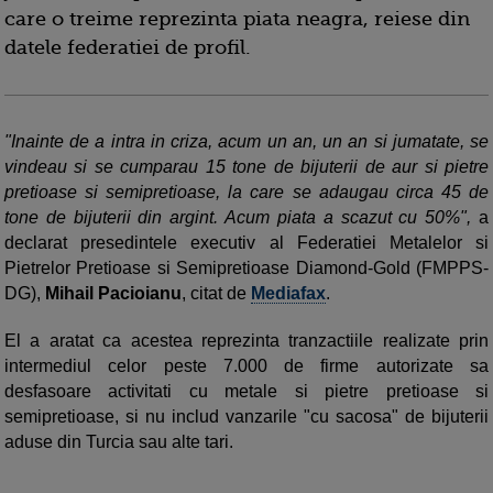
care o treime reprezinta piata neagra, reiese din
datele federatiei de profil.
"Inainte de a intra in criza, acum un an, un an si jumatate, se
vindeau si se cumparau 15 tone de bijuterii de aur si pietre
pretioase si semipretioase, la care se adaugau circa 45 de
tone de bijuterii din argint. Acum piata a scazut cu 50%",
a
declarat presedintele executiv al Federatiei Metalelor si
Pietrelor Pretioase si Semipretioase Diamond-Gold (FMPPS-
DG),
Mihail Pacioianu
, citat de
Mediafax
.
El a aratat ca acestea reprezinta tranzactiile realizate prin
intermediul celor peste 7.000 de firme autorizate sa
desfasoare activitati cu metale si pietre pretioase si
semipretioase, si nu includ vanzarile "cu sacosa" de bijuterii
aduse din Turcia sau alte tari.