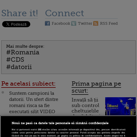
Share it!
Connect
Facebook
Twitter
RSS Feed
Mai multe despre:
#Romania
#CDS
#datorii
Pe acelasi subiect:
Prima pagina pe
scurt:
Suntem campioni la
datorii. Un sfert dintre
Invață să ții
romani risca sa fie
sub control
cheltuielile
executati silit VIDEO
de sărbători.
Cum
Epicentrul crizei
Nouă ne pasă ca datele tale personale să rămână confidențiale
datoriilor se modifica.
Noi și partenerii noștri
201
stocăm și/sau accesăm informații pe dispozitivul dvs., precum identificatorii
funcționează cardul de
cookie unici pentru prelucrarea datelor cu caracter personal. Puteți accepta sau gestiona alegerile dvs.
Grecia a declansat
făcând clic mai jos sau în orice moment, pe pagina cu politica de confidențialitate. Aceste alegeri vor fi