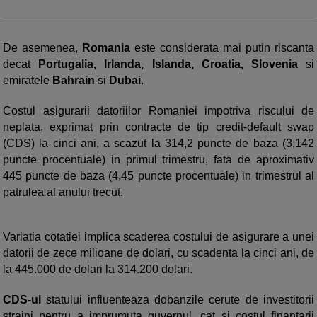
De asemenea,
Romania
este considerata mai putin riscanta
decat
Portugalia, Irlanda, Islanda, Croatia, Slovenia
si
emiratele
Bahrain
si
Dubai
.
Costul asigurarii datoriilor Romaniei impotriva riscului de
neplata, exprimat prin contracte de tip credit-default swap
(CDS) la cinci ani, a scazut la 314,2 puncte de baza (3,142
puncte procentuale) in primul trimestru, fata de aproximativ
445 puncte de baza (4,45 puncte procentuale) in trimestrul al
patrulea al anului trecut.
Variatia cotatiei implica scaderea costului de asigurare a unei
datorii de zece milioane de dolari, cu scadenta la cinci ani, de
la 445.000 de dolari la 314.200 dolari.
CDS-ul
statului influenteaza dobanzile cerute de investitorii
straini pentru a imprumuta guvernul, cat si costul finantarii