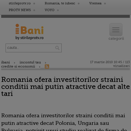
stirileprotv.ro
Romania, te iubesc
Vremea
PROTV NEWS
VOYO
ibani
incontul tau
17 martie 2010 10:45 / 113
vizualizari
credite si economii
Romania ofera investitorilor straini
conditii mai putin atractive decat alte
tari
Romania ofera investitorilor straini conditii mai
putin atractive decat Polonia, Ungaria sau
Bulgaria, potrivit unui studiu realizat de firma de