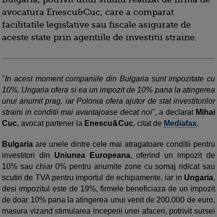
avocatura Enescu&Cuc, care a comparat
facilitatile legislative sau fiscale asigurate de
aceste state prin agentiile de investitii straine.
"
In acest moment companiile din Bulgaria sunt impozitate cu
10%, Ungaria ofera si ea un impozit de 10% pana la atingerea
unui anumit prag, iar Polonia ofera ajutor de stat investitorilor
straini in conditii mai avantajoase decat noi
", a declarat
Mihai
Cuc
, avocat partener la
Enescu&Cuc
, citat de
Mediafax
.
Bulgaria
are unele dintre cele mai atragatoare conditii pentru
investitori din
Uniunea Europeana
, oferind un impozit de
10% sau chiar 0% pentru anumite zone cu somaj ridicat sau
scutiri de TVA pentru importul de echipamente, iar in
Ungaria
,
desi impozitul este de 19%, firmele beneficiaza de un impozit
de doar 10% pana la atingerea unui venit de 200.000 de euro,
masura vizand stimularea inceperii unei afaceri, potrivit sursei