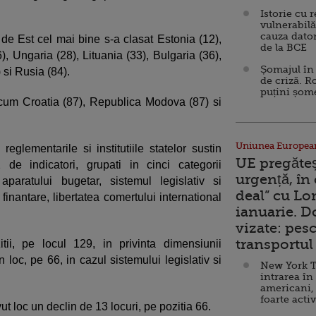
Istorie cu 
vulnerabilă
cauza dator
 de Est cel mai bine s-a clasat Estonia (12),
de la BCE
), Ungaria (28), Lituania (33), Bulgaria (36),
Șomajul în 
 si Rusia (84).
de criză. R
puțini șom
cum Croatia (87), Republica Modova (87) si
Uniunea Europea
eglementarile si institutiile statelor sustin
UE pregăte
 de indicatori, grupati in cinci categorii
urgență, în
paratului bugetar, sistemul legislativ si
deal” cu Lo
 finantare, libertatea comertului international
ianuarie. 
vizate: pesc
transportul 
i, pe locul 129, in privinta dimensiunii
 loc, pe 66, in cazul sistemului legislativ si
New York T
intrarea în
americani,
foarte acti
vut loc un declin de 13 locuri, pe pozitia 66.