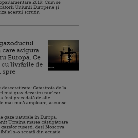
roparlamentare 2019: Cum se
cătorii Uniunii Europene și
iza acestui scrutin
 gazoductul
 care asigura
ru Europa. Ce
cu livrările de
i spre
esecretizate: Catastrofa de la
el mai grav dezastru nuclear
 a fost precedată de alte
de mai mică amploare, ascunse
e gaze naturale în Europa.
nit Ucraina marea câștigătoare
 gazelor rusești, deși Moscova
sibilul s-o scoată din ecuație