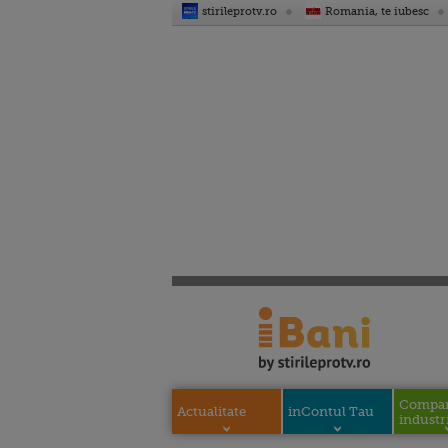
stirileprotv.ro
Romania, te iubesc
Compani
Actualitate
inContul Tau
industri