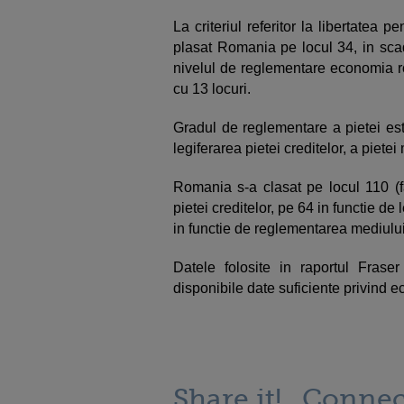
La criteriul referitor la libertatea p
plasat Romania pe locul 34, in scad
nivelul de reglementare economia r
cu 13 locuri.
Gradul de reglementare a pietei este 
legiferarea pietei creditelor, a pietei
Romania s-a clasat pe locul 110 (fa
pietei creditelor, pe 64 in functie de
in functie de reglementarea mediului 
Datele folosite in raportul Frase
disponibile date suficiente privind e
Share it!
Connec