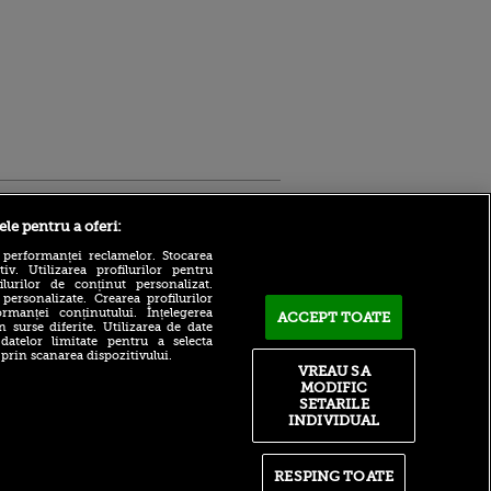
Sport.ro
ele pentru a oferi:
 performanței reclamelor. Stocarea
v. Utilizarea profilurilor pentru
ilurilor de conținut personalizat.
 personalizate. Crearea profilurilor
rmanței conținutului. Înțelegerea
ACCEPT TOATE
n surse diferite. Utilizarea de date
 datelor limitate pentru a selecta
Adrian Mihalcea, discurs
 prin scanarea dispozitivului.
incredibil înainte de UTA -
VREAU SA
ntru
Rapid: „Acest criminal a
MODIFIC
ita lui,
omorât vreo șase oameni”
t tată!
SETARILE
Surpriză în UCL! Aarhus a
INDIVIDUAL
, Adela
oprit parcursul perfect al
rol
revelației din preliminarii
V
RESPING TOATE
Ce declin! Cu cine a semnat
pă o