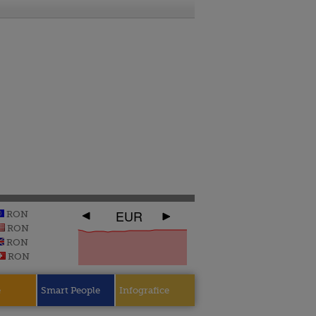
EUR
RON
RON
RON
RON
e
Smart People
Infografice