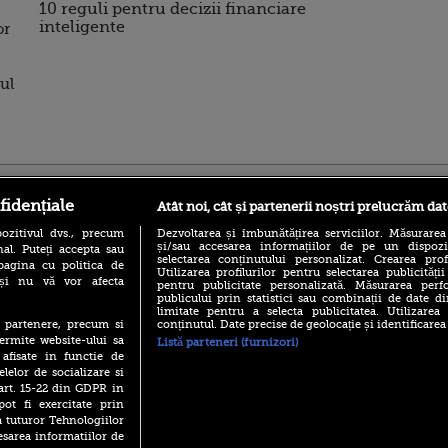
10 reguli pentru decizii financiare
inteligente
or
ful
ro
foodstory.ro
Procinema.ro
fidențiale
Atât noi, cât și partenerii noștri prelucrăm dat
ozitivul dvs., precum
Dezvoltarea și îmbunătățirea serviciilor. Măsurarea
și/sau accesarea informațiilor de pe un dispoziti
al. Puteți accepta sau
selectarea conținutului personalizat. Crearea prof
pagina cu politica de
Utilizarea profilurilor pentru selectarea publicității
i și nu vă vor afecta
pentru publicitate personalizată. Măsurarea perfo
publicului prin statistici sau combinații de date di
limitate pentru a selecta publicitatea. Utilizarea
conținutul. Date precise de geolocație și identificarea
te partenere, precum si
(P) Descoperă Lumea
Emoții intense pe
ermite website-ului sa
Listă parteneri (furnizori)
Evenimentelor din România
Sebastian Stan! Iub
 afisate in functie de
cu Transilvania Events!
Annabelle, l-a făcu
elelor de socializare si
(P) Raku, gaming intens și o
 art. 15-22 din GDPR in
Din 14 septembrie
pauză binemeritată cu...
pot fi exercitate prin
Popescu revine în 
pizza Guseppe
principal la Pro T
a tuturor Tehnologiilor
esarea informatiilor de
(P) Poți folosi bonurile de
La 88 de ani și du