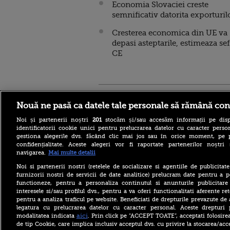
Economia Slovaciei creste
semnificativ datorita exporturil
Cresterea economica din UE va
depasi asteptarile, estimeaza se
CE
Stirileprotv.ro
ilike-it.
Nouă ne pasă ca datele tale personale să rămână con
Noi și partenerii noștri
201
stocăm și/sau accesăm informații pe disp
identificatorii cookie unici pentru prelucrarea datelor cu caracter person
gestiona alegerile dvs. făcând clic mai jos sau în orice moment, pe 
confidențialitate. Aceste alegeri vor fi raportate partenerilor noștr
navigarea.
Mai multe detalii
Escrocheria „văduvelor
negre” ia amploare în Rusia.
Noi si partenerii nostri (retelele de socializare si agentiile de publicita
„Găsește-ți un soldat și când
furnizorii nostri de servicii de date analitice) prelucram date pentru a p
va fi ucis vei primi 8
functioneze, pentru a personaliza continutul si anunturile publicitare
milioane de ruble”
interesele si/sau profilul dvs., pentru a va oferi functionalitati aferente ret
pentru a analiza traficul pe website. Beneficiati de drepturile prevazute de
Aflat în SUA, ministrul
britanic de Externe a evitat
legatura cu prelucrarea datelor cu caracter personal. Aceste drepturi 
să spună dacă îl mai
aici
modalitatea indicata
. Prin click pe “ACCEPT TOATE”, acceptati folosire
consideră pe Trump „idiot,
de tip Cookie, care implica inclusiv acceptul dvs. cu privire la stocarea/acc
rasist și misogin”