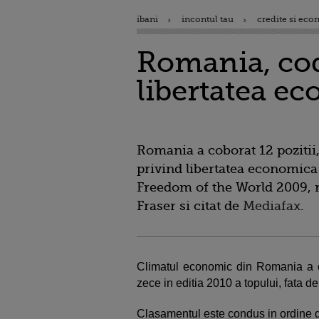
ibani
incontul tau
credite si eco
Romania, cod
libertatea e
Romania a coborat 12 pozitii,
privind libertatea economica
Freedom of the World 2009, re
Fraser si citat de
Mediafax
.
Climatul economic din Romania a obt
zece in editia 2010 a topului, fata de
Clasamentul este condus in ordine