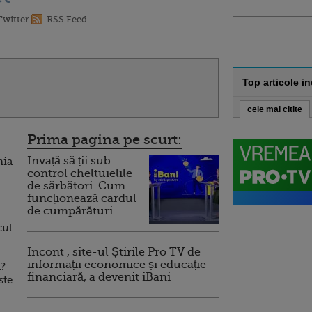
Twitter
RSS Feed
Top articole i
cele mai citite
Prima pagina pe scurt:
Invață să ții sub
mia
control cheltuielile
de sărbători. Cum
funcționează cardul
de cumpărături
cul
Incont , site-ul Știrile Pro TV de
informații economice și educație
a?
financiară, a devenit iBani
ste