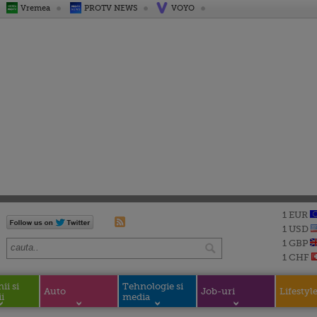
Vremea
PROTV NEWS
VOYO
1 EUR
1 USD
1 GBP
1 CHF
i si
Tehnologie si
Auto
Job-uri
Lifestyl
i
media