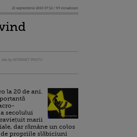
21 septembrie 2010 07:12 / 93 vizualizari
ivind
Ads by INTERNET PROTV
 la 20 de ani.
portantă
acro-
a secolului
raviețuit marii
ale, dar rămâne un colos
de propriile slăbiciuni