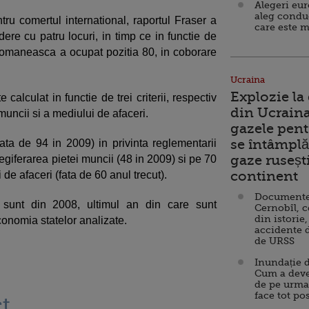
Alegeri eu
aleg condu
entru comertul international, raportul Fraser a
care este m
ere cu patru locuri, in timp ce in functie de
omaneasca a ocupat pozitia 80, in coborare
Ucraina
Explozie la
calculat in functie de trei criterii, respectiv
din Ucraina
 muncii si a mediului de afaceri.
gazele pent
se întâmplă 
ta de 94 in 2009) in privinta reglementarii
gaze ruseșt
 legiferarea pietei muncii (48 in 2009) si pe 70
continent
de afaceri (fata de 60 anul trecut).
Documente d
r sunt din 2008, ultimul an din care sunt
Cernobîl, c
din istorie,
conomia statelor analizate.
accidente 
de URSS
Inundație d
Cum a deve
de pe urma
face tot po
t