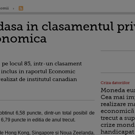
nomii
asa in clasamentul pr
conomica
 pe locul 85, intr-un clasament
 inclus in raportul Economic
alizat de institutul canadian
Criza datoriilor
Moneda euro
Cea mai im
realizare m
economică 
inut 6,58 puncte, dintr-un total posibil de
trecut a sup
 6,79 puncte in editia de anul trecut.
crize mondi
handicapat 
 de Hong Kong, Singapore si Noua Zeelanda.