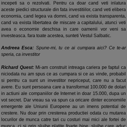
incepeti sa o rezolvati. Pentru ca doar cand veti inlatura
aceste piedici structurale din fata investitiilor, cand veti elibera
economia, cand legea va domni, cand va exista transparenta,
cand va exista libertatea de miscare a capitalului, atunci veti
avea o economie deschisa in care oamenii vor veni sa
investeasca. fara toate acestea, sunteti Vestul Salbatic.
Andreea Esca:
Spune-mi, tu ce ai cumpara aici? Ce te-ar
speria, ca investitor
Richard Quest:
Mi-am construit intreaga cariera pe faptul ca
niciodata nu am spus ce as cumpara si ce as vinde, probabil
si pentru ca sunt un investitor nepriceput, care nu a facut
avere. Eu sunt persoana care a transformat 100.000 de dolari
in actiuni ale companiilor de Internet in doar 15.000, dupa un
vot secret. Dar vreau sa va spun ca oricare dinter economiile
emergente ale Uniunii Europene au un imens potential de
crestere. Nu doar prin cresterea productiei odata cu mutarea
locurilor de munca catre tari cu costuri mai mici ale fortei de
munca, ci si prin slujbe platite foarte bine, slujbe care aduc