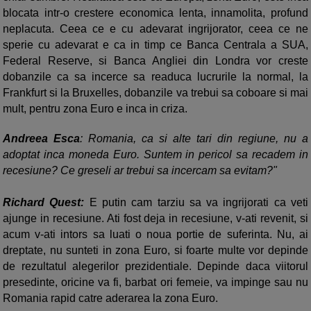
blocata intr-o crestere economica lenta, innamolita, profund
neplacuta. Ceea ce e cu adevarat ingrijorator, ceea ce ne
sperie cu adevarat e ca in timp ce Banca Centrala a SUA,
Federal Reserve, si Banca Angliei din Londra vor creste
dobanzile ca sa incerce sa readuca lucrurile la normal, la
Frankfurt si la Bruxelles, dobanzile va trebui sa coboare si mai
mult, pentru zona Euro e inca in criza.
Andreea Esca
: Romania, ca si alte tari din regiune, nu a
adoptat inca moneda Euro. Suntem in pericol sa recadem in
recesiune? Ce greseli ar trebui sa incercam sa evitam?"
Richard Quest:
E putin cam tarziu sa va ingrijorati ca veti
ajunge in recesiune. Ati fost deja in recesiune, v-ati revenit, si
acum v-ati intors sa luati o noua portie de suferinta. Nu, ai
dreptate, nu sunteti in zona Euro, si foarte multe vor depinde
de rezultatul alegerilor prezidentiale. Depinde daca viitorul
presedinte, oricine va fi, barbat ori femeie, va impinge sau nu
Romania rapid catre aderarea la zona Euro.