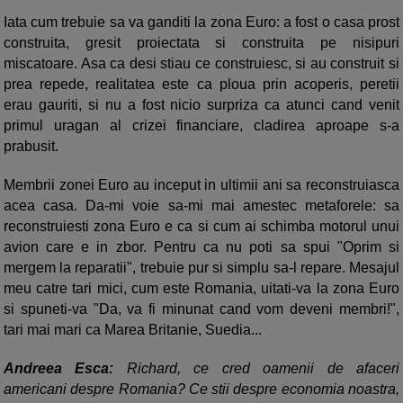
Iata cum trebuie sa va ganditi la zona Euro: a fost o casa prost
construita, gresit proiectata si construita pe nisipuri
miscatoare. Asa ca desi stiau ce construiesc, si au construit si
prea repede, realitatea este ca ploua prin acoperis, peretii
erau gauriti, si nu a fost nicio surpriza ca atunci cand venit
primul uragan al crizei financiare, cladirea aproape s-a
prabusit.
Membrii zonei Euro au inceput in ultimii ani sa reconstruiasca
acea casa. Da-mi voie sa-mi mai amestec metaforele: sa
reconstruiesti zona Euro e ca si cum ai schimba motorul unui
avion care e in zbor. Pentru ca nu poti sa spui "Oprim si
mergem la reparatii", trebuie pur si simplu sa-l repare. Mesajul
meu catre tari mici, cum este Romania, uitati-va la zona Euro
si spuneti-va "Da, va fi minunat cand vom deveni membri!",
tari mai mari ca Marea Britanie, Suedia...
Andreea Esca:
Richard, ce cred oamenii de afaceri
americani despre Romania? Ce stii despre economia noastra,