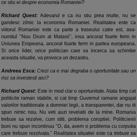
ce stiu ei despre economia Romaniei?
Richard Quest:
Adevarul e ca nu stiu prea multe, nu se
gandesc zilnic la economia Romaniei. Realitatea este ca
viitorul Romaniei este ca parte a traseului catre est, asa-
numitul "Nou Drum al Matasii", insa ancorat foarte ferm in
Uniunea Eropeana, ancorat foarte ferm in partea europeana.
Si orice lider, orice politician care va incerca sa schimbe
aceasta situatie, va provoca un dezastru.
Andreea Esca:
Crezi ca e mai degraba o oportunitate sau un
risc sa investesti aici?
Richard Quest:
Este in mod clar o oportunitate. Atata timp cat
politicile raman stabile, si cat timp Guvernul ramane angajat
valorilor traditionale a domniei legii, a transparentei, dar nu iti
spun nimic nou. Nu veti auzi revelatii de la mine. Romania
trebuie sa rezolve, cum stiti, problema coruptiei. Politicienii
buni nu spun incontinuu "O, da, avem o problema cu corputia
care trebuie rezolvata." Realitatea situatiei este ca trebuie sa