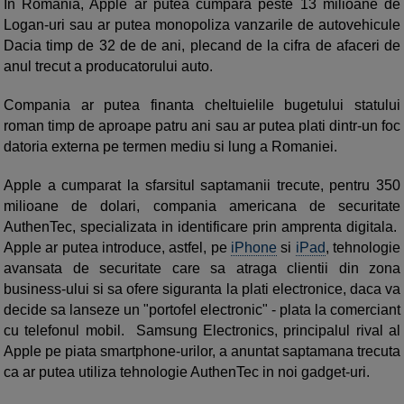
In Romania, Apple ar putea cumpara peste 13 milioane de
Logan-uri sau ar putea monopoliza vanzarile de autovehicule
Dacia timp de 32 de de ani, plecand de la cifra de afaceri de
anul trecut a producatorului auto.
Compania ar putea finanta cheltuielile bugetului statului
roman timp de aproape patru ani sau ar putea plati dintr-un foc
datoria externa pe termen mediu si lung a Romaniei.
Apple a cumparat la sfarsitul saptamanii trecute, pentru 350
milioane de dolari, compania americana de securitate
AuthenTec, specializata in identificare prin amprenta digitala.
Apple ar putea introduce, astfel, pe
iPhone
si
iPad
, tehnologie
avansata de securitate care sa atraga clientii din zona
business-ului si sa ofere siguranta la plati electronice, daca va
decide sa lanseze un "portofel electronic" - plata la comerciant
cu telefonul mobil. Samsung Electronics, principalul rival al
Apple pe piata smartphone-urilor, a anuntat saptamana trecuta
ca ar putea utiliza tehnologie AuthenTec in noi gadget-uri.