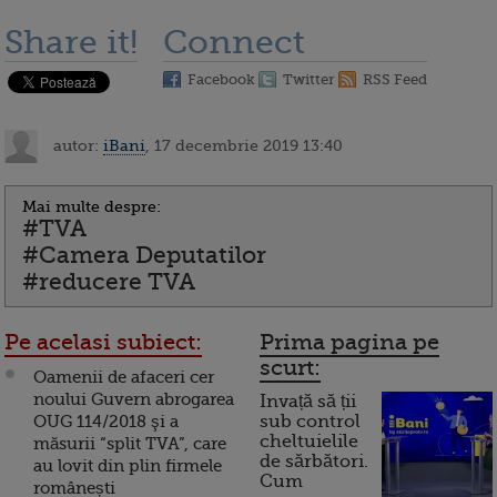
Share it!
Connect
Facebook
Twitter
RSS Feed
autor:
iBani
, 17 decembrie 2019 13:40
Mai multe despre:
#TVA
#Camera Deputatilor
#reducere TVA
Pe acelasi subiect:
Prima pagina pe
scurt:
Oamenii de afaceri cer
noului Guvern abrogarea
Invață să ții
OUG 114/2018 şi a
sub control
cheltuielile
măsurii “split TVA”, care
de sărbători.
au lovit din plin firmele
Cum
românești