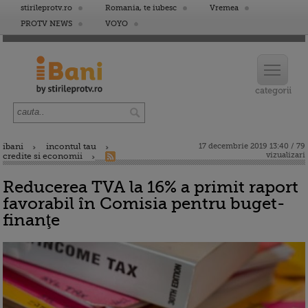
stirileprotv.ro
Romania, te iubesc
Vremea
PROTV NEWS
VOYO
ibani
incontul tau
17 decembrie 2019 13:40 / 79
vizualizari
credite si economii
Reducerea TVA la 16% a primit raport
favorabil în Comisia pentru buget-
finanţe