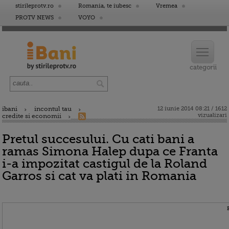
stirileprotv.ro
Romania, te iubesc
Vremea
PROTV NEWS
VOYO
ibani
incontul tau
12 iunie 2014 08:21 / 1612
vizualizari
credite si economii
Pretul succesului. Cu cati bani a
ramas Simona Halep dupa ce Franta
i-a impozitat castigul de la Roland
Garros si cat va plati in Romania