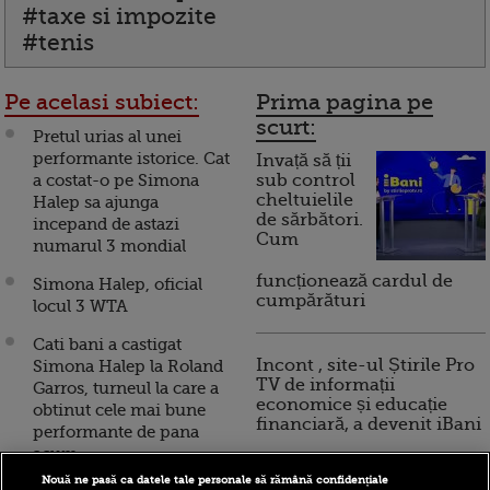
#taxe si impozite
#tenis
Pe acelasi subiect:
Prima pagina pe
scurt:
Pretul urias al unei
performante istorice. Cat
Invață să ții
a costat-o pe Simona
sub control
cheltuielile
Halep sa ajunga
de sărbători.
incepand de astazi
Cum
numarul 3 mondial
funcționează cardul de
Simona Halep, oficial
cumpărături
locul 3 WTA
Cati bani a castigat
Incont , site-ul Știrile Pro
Simona Halep la Roland
TV de informații
Garros, turneul la care a
economice și educație
obtinut cele mai bune
financiară, a devenit iBani
performante de pana
acum
Nouă ne pasă ca datele tale personale să rămână confidențiale
10 reguli pentru decizii