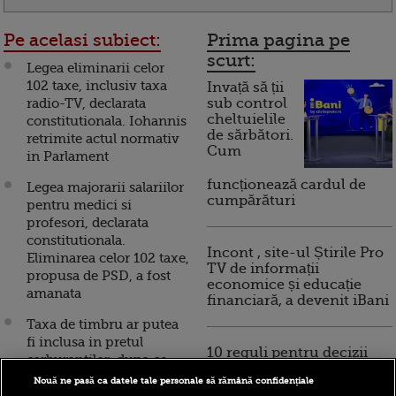
Pe acelasi subiect:
Prima pagina pe
scurt:
Legea eliminarii celor
102 taxe, inclusiv taxa
Invață să ții
radio-TV, declarata
sub control
cheltuielile
constitutionala. Iohannis
de sărbători.
retrimite actul normativ
Cum
in Parlament
funcționează cardul de
Legea majorarii salariilor
cumpărături
pentru medici si
profesori, declarata
constitutionala.
Incont , site-ul Știrile Pro
Eliminarea celor 102 taxe,
TV de informații
propusa de PSD, a fost
economice și educație
amanata
financiară, a devenit iBani
Taxa de timbru ar putea
fi inclusa in pretul
10 reguli pentru decizii
carburantilor, dupa ce
financiare inteligente
Curtea de Justitie a UE a
Nouă ne pasă ca datele tale personale să rămână confidențiale
declarat-o ilegala