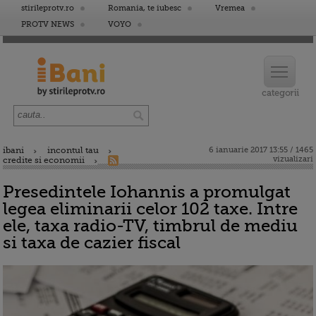
stirileprotv.ro
Romania, te iubesc
Vremea
PROTV NEWS
VOYO
ibani
incontul tau
6 ianuarie 2017 13:55 / 1465
vizualizari
credite si economii
Presedintele Iohannis a promulgat
legea eliminarii celor 102 taxe. Intre
ele, taxa radio-TV, timbrul de mediu
si taxa de cazier fiscal