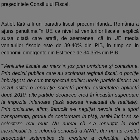
preşedintele Consiliului Fiscal.
Astfel, fără a fi un 'paradis fiscal' precum Irlanda, România a
ajuns penultima în UE ca nivel al veniturilor fiscale, explică
sursa citată care arată, de asemenea, că în UE media
veniturilor fiscale este de 39-40% din PIB, în timp ce în
economii emergente din Est trece de 34-35% din PIB.
"
Veniturile fiscale au mers în jos prin omisiune şi comisiune.
Prin decizii publice care au schimbat regimul fiscal, o poziţie
îmbrăţişată de cam tot spectrul politic; unele partide fiindcă au
văzut astfel o reparaţie socială pentru austeritatea aplicată
după 2010; alte partide deoarece cred în încasări superioare
la impozite inferioare (teză adesea invalidată de realitate).
Prin omisiune, afirm, întrucât s-a neglijat nevoia de a spori
transparenţa, gradul de conformare la plăţi, astfel încât să se
colecteze mai mult. Nu numai că s-a renunţat în mod
inexplicabil la o reformă serioasă a ANAF, dar nu au existat
preocupări sistematice de creştere a colectării. Datele