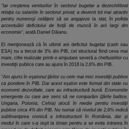
"Iar creşterea veniturilor în sectorul bugetar a dezechilibrat
relaţia cu salariile în sectorul privat; a devenit tot mai atractiv
pentru numeroşi cetăţeni să se angajeze la stat, în pofida
accentuării deficitului de forţă de muncă în arii largi din
economie"
, arată Daniel Dăianu.
El menţionează că în ultimii ani deficitul bugetar (cash sau
ESA) nu a trecut de 3% din PIB, cel structural fiind ceva mai
mare, cifre realizate printr-o amputare severă a cheltuielilor cu
investiţii publice care au ajuns în 2018 la 2,6% din PIB.
"Am ajuns în eşalonul ţărilor cu cele mai mici investiţii publice
ca pondere în PIB. Dar acest eşalon este format din state cu
economii dezvoltate, care au infrastructură bună. Economiile
emergente cu care are sens să ne comparăm (ţările baltice,
Ungaria, Polonia, Cehia) alocă în medie pentru investiţii
publice circa 4% din PIB. Nu numai că nivelul de 2,6% indică
subfinanţarea cronică a infrastructurii în România, dar şi
modul în care s-a ieşit la liman pentru a se evita intrarea în