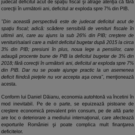
judecat deficitul acut de spaţiu fiscal şi atrage atenţia că fără
corecţii în următorii ani, deficitul ar exploda spre 7% din PIB.
"Din această perspectivă este de judecat deficitul acut de
spaţiu fiscal; adică: scădere sensibilă de venituri fiscale în
ultimii ani, care au ajuns la sub 26% din PIB; creştere de
venituri/salarii care a mărit deficitul bugetar după 2015 la circa
3% din PIB; presiuni în plus, noua lege a pensiilor, care
adaugă procente bune de PIB la deficitul bugetar de 3% din
2018; fără corecţii în următorii ani, deficitul ar exploda spre 7%
din PIB. Dar nu se poate ajunge practic la un asemenea
deficit fiindcă pieţele nu vor accepta aşa ceva"
, menţionează
acesta.
Conform lui Daniel Dăianu, economia autohtonă va încetini în
mod inevitabil. Pe de o parte, se epuizează pistoane de
creştere economică prevalent prin consum, pe de altă parte
are loc o deteriorare a mediului internaţional, care afectează
exporturile României şi poate complica mult finanţarea
deficitelor.