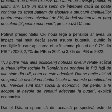
procedura de deficit excesiv: prin tăiere de invesţii publice în
ultimii ani. Este un mare semn de întrebare dacă se poate
continua cu acest pattern de ajustare a structurii cheltuielilor
pentru respectarea nivelului de 3%; fiindcă suntem la un 'prag
de suferinţă' pentru economie"
, precizează Dăianu.
Potrivit preşedintelui CF, noua lege a pensiilor ar avea un
impact mai mult decât sever asupra bugetului public în
condiţiile în care aplicarea ei ar însemna plusuri de 0,7% din
PIB în 2020, 2,7% din PIB în 2021 şi 3,7% din PIB în 2022.
"Nu puţini (mai ales politicieni) notează nivelul relativ scăzut
al cheltuielilor sociale în România ca pondere în PIB faţă de
alte state din UE, ceea ce este adevărat. Dar se omite aici să
se spună că nivelul veniturilor fiscale la noi este penultimul în
UE. Nevoile sunt mari social şi economic, dar pentru a le
acoperi ai nevoie de venituri adecvate la buget"
, explică
economistul.
Daniel Dăianu spune că din această perspectivă este de