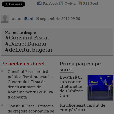
Facebook
Twitter
RSS Feed
autor:
iBani
, 19 septembrie 2019 09:56
Mai multe despre:
#Consiliul Fiscal
#Daniel Daianu
#deficitul bugetar
Pe acelasi subiect:
Prima pagina pe
scurt:
Consiliul Fiscal critică
politica fiscal-bugetară a
Invață să ții
Guvernului. Ţinta de
sub control
cheltuielile
deficit asumată de
de sărbători.
România pentru 2019 va
Cum
fi depăşită
funcționează cardul de
Consiliul Fiscal: Proiecţia
cumpărături
de creştere economică de