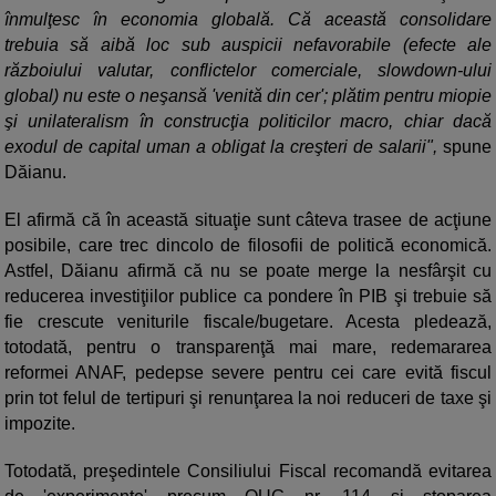
înmulţesc în economia globală. Că această consolidare
trebuia să aibă loc sub auspicii nefavorabile (efecte ale
războiului valutar, conflictelor comerciale, slowdown-ului
global) nu este o neşansă 'venită din cer'; plătim pentru miopie
şi unilateralism în construcţia politicilor macro, chiar dacă
exodul de capital uman a obligat la creşteri de salarii",
spune
Dăianu.
El afirmă că în această situaţie sunt câteva trasee de acţiune
posibile, care trec dincolo de filosofii de politică economică.
Astfel, Dăianu afirmă că nu se poate merge la nesfârşit cu
reducerea investiţiilor publice ca pondere în PIB şi trebuie să
fie crescute veniturile fiscale/bugetare. Acesta pledează,
totodată, pentru o transparenţă mai mare, redemararea
reformei ANAF, pedepse severe pentru cei care evită fiscul
prin tot felul de tertipuri şi renunţarea la noi reduceri de taxe şi
impozite.
Totodată, preşedintele Consiliului Fiscal recomandă evitarea