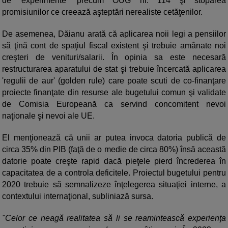
de 'experimente' precum OUG nr. 114 şi stoparea
promisiunilor ce creează aşteptări nerealiste cetăţenilor.
De asemenea, Dăianu arată că aplicarea noii legi a pensiilor
să ţină cont de spaţiul fiscal existent şi trebuie amânate noi
creşteri de venituri/salarii. În opinia sa este necesară
restructurarea aparatului de stat şi trebuie încercată aplicarea
'regulii de aur' (golden rule) care poate scuti de co-finanţare
proiecte finanţate din resurse ale bugetului comun şi validate
de Comisia Europeană ca servind concomitent nevoi
naţionale şi nevoi ale UE.
El menţionează că unii ar putea invoca datoria publică de
circa 35% din PIB (faţă de o medie de circa 80%) însă această
datorie poate creşte rapid dacă pieţele pierd încrederea în
capacitatea de a controla deficitele. Proiectul bugetului pentru
2020 trebuie să semnalizeze înţelegerea situaţiei interne, a
contextului internaţional, subliniază sursa.
"Celor ce neagă realitatea să li se reamintească experienţa