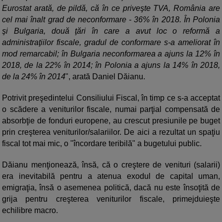
Eurostat arată, de pildă, că în ce priveşte TVA, România are
cel mai înalt grad de neconformare - 36% în 2018. În Polonia
şi Bulgaria, două ţări în care a avut loc o reformă a
administraţiilor fiscale, gradul de conformare s-a ameliorat în
mod remarcabil; în Bulgaria neconformarea a ajuns la 12% în
2018, de la 22% în 2014; în Polonia a ajuns la 14% în 2018,
de la 24% în 2014
", arată Daniel Dăianu.
Potrivit preşedintelui Consiliului Fiscal, în timp ce s-a acceptat
o scădere a veniturilor fiscale, numai parţial compensată de
absorbţie de fonduri europene, au crescut presiunile pe buget
prin creşterea veniturilor/salariilor. De aici a rezultat un spaţiu
fiscal tot mai mic, o "încordare teribilă" a bugetului public.
Dăianu menţionează, însă, că o creştere de venituri (salarii)
era inevitabilă pentru a atenua exodul de capital uman,
emigraţia, însă o asemenea politică, dacă nu este însoţită de
grija pentru creşterea veniturilor fiscale, primejduieşte
echilibre macro.