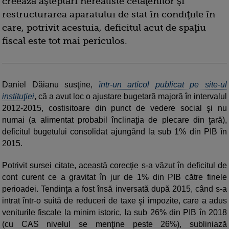
creează aşteptări nerealiste cetăţenilor şi
restructurarea aparatului de stat în condiţiile în
care, potrivit acestuia, deficitul acut de spaţiu
fiscal este tot mai periculos.
Daniel Dăianu susţine,
într-un articol publicat pe site-ul
instituţiei
, că a avut loc o ajustare bugetară majoră în intervalul
2012-2015, costisitoare din punct de vedere social şi nu
numai (a alimentat probabil înclinaţia de plecare din ţară),
deficitul bugetului consolidat ajungând la sub 1% din PIB în
2015.
Potrivit sursei citate, această corecţie s-a văzut în deficitul de
cont curent ce a gravitat în jur de 1% din PIB către finele
perioadei. Tendinţa a fost însă inversată după 2015, când s-a
intrat într-o suită de reduceri de taxe şi impozite, care a adus
veniturile fiscale la minim istoric, la sub 26% din PIB în 2018
(cu CAS nivelul se menţine peste 26%), subliniază