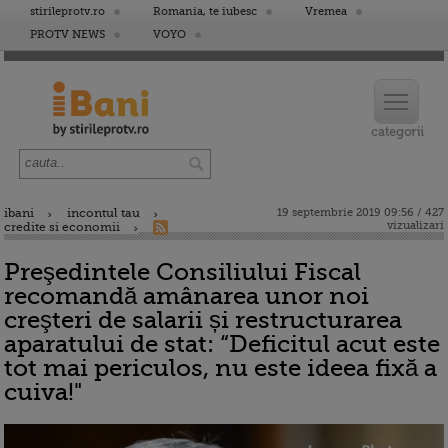
stirileprotv.ro
Romania, te iubesc
Vremea
PROTV NEWS
VOYO
ibani
incontul tau
19 septembrie 2019 09:56 / 427
vizualizari
credite si economii
Preşedintele Consiliului Fiscal
recomandă amânarea unor noi
creşteri de salarii și restructurarea
aparatului de stat: “Deficitul acut este
tot mai periculos, nu este ideea fixă a
cuiva!"