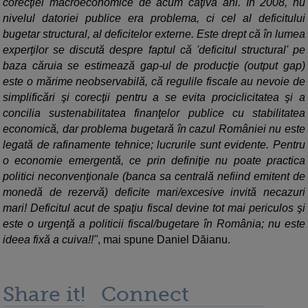
corecţiei macroeconomice de acum câţiva ani. În 2008, nu
nivelul datoriei publice era problema, ci cel al deficitului
bugetar structural, al deficitelor externe. Este drept că în lumea
experţilor se discută despre faptul că 'deficitul structural' pe
baza căruia se estimează gap-ul de producţie (output gap)
este o mărime neobservabilă, că regulile fiscale au nevoie de
simplificări şi corecţii pentru a se evita prociclicitatea şi a
concilia sustenabilitatea finanţelor publice cu stabilitatea
economică, dar problema bugetară în cazul României nu este
legată de rafinamente tehnice; lucrurile sunt evidente. Pentru
o economie emergentă, ce prin definiţie nu poate practica
politici neconvenţionale (banca sa centrală nefiind emitent de
monedă de rezervă) deficite mari/excesive invită necazuri
mari! Deficitul acut de spaţiu fiscal devine tot mai periculos şi
este o urgenţă a politicii fiscal/bugetare în România; nu este
ideea fixă a cuiva!!"
, mai spune Daniel Dăianu.
Share it!
Connect