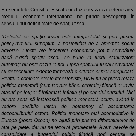
Preşedintele Consiliul Fiscal concluzionează că deteriorarea
mediului economic internaţional ne prinde descoperiţi, în
sensul unui deficit mare de spaţiu fiscal.
"Deficitul de spaţiu fiscal este interpretabil şi prin prisma
policy-mix-ului suboptim, a posibilităţii de a amortiza şocuri
adverse. Efecte ale încetinirii economice pot fi combătute
dacă există spaţiu fiscal, ce pune la lucru stabilizatorii
automaţi; nu este cazul la noi. Lipsa spaţiului fiscal combinată
cu dezechilibre externe formează o situaţie şi mai complicată.
Pentru a combate efecte recesioniste, BNR nu ar putea relaxa
politica monetară (cum fac alte bănci centrale) fiindcă ar invita
atacuri pe leu; ar fi inflamată inflaţia şi pe canalul cursului. Nici
nu are sens să întărească politica monetară acum, având în
vedere posibile intrări de hotmoney şi accentuarea
dezechilibrului extern. Politici monetare mai acomodative în
Europa (peste Ocean) ne ajută prin prisma diferenţialelor de
rate pe pieţe, dar nu ne rezolvă problemele. Avem nevoie de
consolidare a bugetului public fiindcă nori cenuşii se