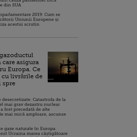
 din cauza pandemiei încă
ve din SUA
roparlamentare 2019: Cum se
cătorii Uniunii Europene și
iza acestui scrutin
 gazoductul
 care asigura
ru Europa. Ce
cu livrările de
i spre
esecretizate: Catastrofa de la
el mai grav dezastru nuclear
 a fost precedată de alte
de mai mică amploare, ascunse
e gaze naturale în Europa.
nit Ucraina marea câștigătoare