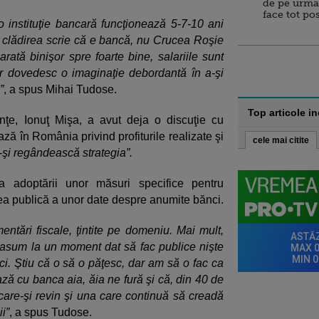
de pe urma
face tot po
 instituţie bancară funcţionează 5-7-10 ani
e clădirea scrie că e bancă, nu Crucea Roşie
 arată binişor spre foarte bine, salariile sunt
r dovedesc o imaginaţie debordantă în a-şi
”
, a spus Mihai Tudose.
Top articole i
nţe, Ionuţ Mişa, a avut deja o discuţie cu
ază în România privind profiturile realizate şi
cele mai citite
-şi regândească strategia”.
tea adoptării unor măsuri specifice pentru
ea publică a unor date despre anumite bănci.
ntări fiscale, ţintite pe domeniu. Mai mult,
i asum la un moment dat să fac publice nişte
. Ştiu că o să o păţesc, dar am să o fac ca
ză cu banca aia, ăia ne fură şi că, din 40 de
are-şi revin şi una care continuă să creadă
i”
, a spus Tudose.