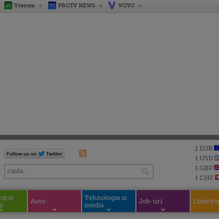
Vremea
PROTV NEWS
VOYO
1 EUR
1 USD
1 GBP
1 CHF
i si
Tehnologie si
Auto
Job-uri
Lifestyl
i
media