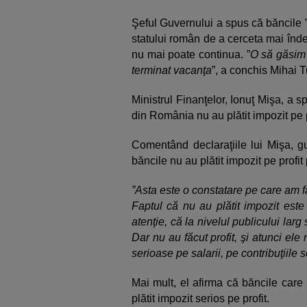
Şeful Guvernului a spus că băncile ”
statului român de a cerceta mai îndea
nu mai poate continua. ”
O să găsim
terminat vacanţa
”, a conchis Mihai 
Ministrul Finanţelor, Ionuţ Mişa, a
din România nu au plătit impozit pe pro
Comentând declaraţiile lui Mişa, 
băncile nu au plătit impozit pe profit 
”Asta este o constatare pe care am fă
Faptul că nu au plătit impozit est
atenţie, că la nivelul publicului larg
Dar nu au făcut profit, şi atunci ele
serioase pe salarii, pe contribuţiile s
Mai mult, el afirma că băncile care 
plătit impozit serios pe profit.