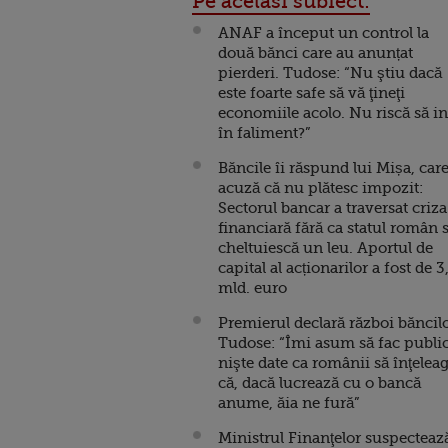
Pe acelasi subiect:
ANAF a început un control la
două bănci care au anunțat
pierderi. Tudose: “Nu ştiu dacă
este foarte safe să vă ţineţi
economiile acolo. Nu riscă să in
în faliment?”
Băncile îi răspund lui Mișa, care
acuză că nu plătesc impozit:
Sectorul bancar a traversat criza
financiară fără ca statul român 
cheltuiescă un leu. Aportul de
capital al acționarilor a fost de 3
mld. euro
Premierul declară război băncilo
Tudose: “Îmi asum să fac publi
nişte date ca românii să înţelea
că, dacă lucrează cu o bancă
anume, ăia ne fură”
Ministrul Finanţelor suspecteaz