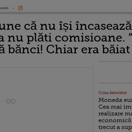
nomii
ne că nu își încasează 
a nu plăti comisioane. 
ă bănci! Chiar era băia
Criza datoriilor
Moneda euro
Cea mai im
realizare m
economică 
trecut a sup