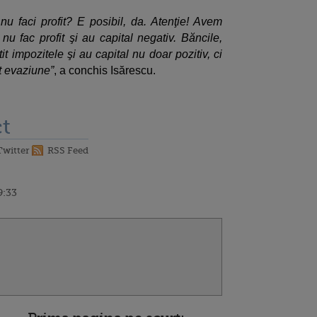
u faci profit? E posibil, da. Atenţie! Avem
 fac profit şi au capital negativ. Băncile,
it impozitele şi au capital nu doar pozitiv, ci
 evaziune”
, a conchis Isărescu.
t
Twitter
RSS Feed
9:33