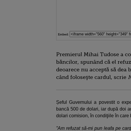
Embed:
Premierul Mihai Tudose a con
băncilor, spunând că el refuză
deoarece nu acceptă să dea bă
când foloseşte cardul, scrie
N
Șeful Guvernului a povestit o expe
bancă 500 de dolari, iar după doi a
dolari comision, în condiţiile în care
”Am refuzat să-mi pun leafa pe card