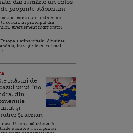
ale, dar rămâne un colos
de propriile slăbiciuni
repetiție: zona euro, extrem de
 la șocuri, în principal din
iilor. Avertisment îngrijorător
Europa a atins nivelul dinainte
omânia, între țările cu cei mai
eri
na
ște măsuri de
 cazul unui ”no
ndra, din
Domeniile
uitul şi
rutier şi aerian
imes: UE vrea să interzică
 țările membre a cetăţenilor