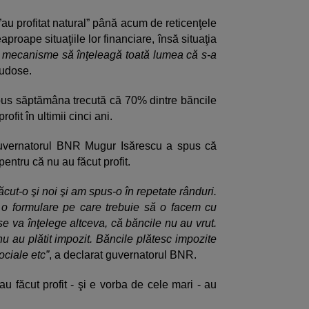
au profitat natural” până acum de reticenţele
proape situaţiile lor financiare, însă situaţia
 mecanisme să înţeleagă toată lumea că s-a
Tudose.
 spus săptămâna trecută că 70% dintre băncile
fit în ultimii cinci ani.
guvernatorul BNR Mugur Isărescu a spus că
pentru că nu au făcut profit.
cut-o şi noi şi am spus-o în repetate rânduri.
e o formulare pe care trebuie să o facem cu
 se va înţelege altceva, că băncile nu au vrut.
 nu au plătit impozit. Băncile plătesc impozite
ociale etc”
, a declarat guvernatorul BNR.
au făcut profit - şi e vorba de cele mari - au