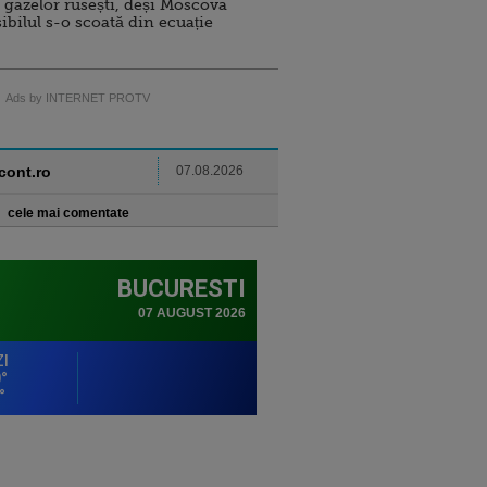
 gazelor rusești, deși Moscova
sibilul s-o scoată din ecuație
Ads by INTERNET PROTV
ncont.ro
07.08.2026
cele mai comentate