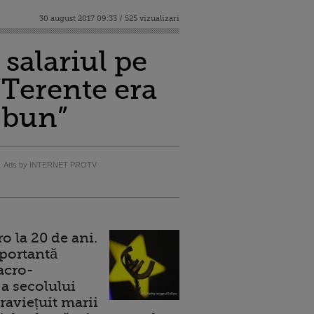
30 august 2017 09:33 / 525 vizualizari
salariul pe
“Terente era
t bun”
Ads by INTERNET PROTV
 la 20 de ani.
portantă
acro-
a secolului
raviețuit marii