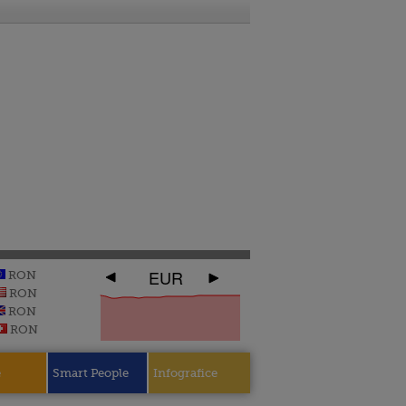
EUR
RON
RON
RON
RON
e
Smart People
Infografice