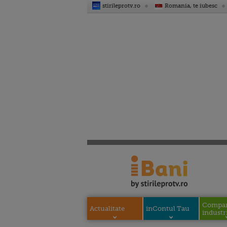
stirileprotv.ro
Romania, te iubesc
Compani
Actualitate
inContul Tau
industri