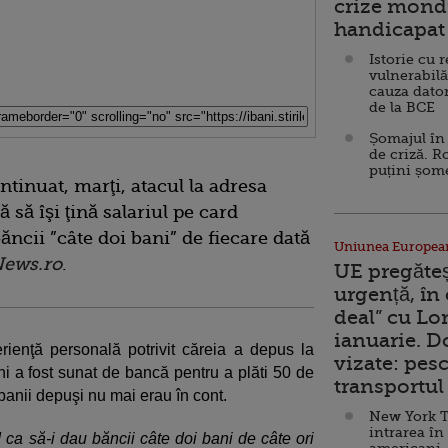
crize mondi
handicapat 
Istorie cu 
vulnerabilă
cauza dator
de la BCE
Șomajul în 
de criză. R
puțini șom
tinuat, marţi, atacul la adresa
 să îşi ţină salariul pe card
ncii ”câte doi bani” de fiecare dată
Uniunea Europea
ews.ro
.
UE pregăte
urgență, în
deal” cu Lo
ianuarie. 
rienţă personală potrivit căreia a depus la
vizate: pesc
ni a fost sunat de bancă pentru a plăti 50 de
transportul 
 banii depuşi nu mai erau în cont.
New York T
intrarea în
 ca să-i dau băncii câte doi bani de câte ori