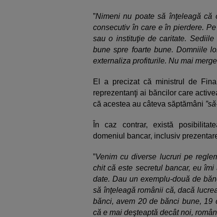
”
Nimeni nu poate să înţeleagă că o
consecutiv în care e în pierdere. P
sau o instituţie de caritate. Sediile
bune spre foarte bune. Domniile lo
externaliza profiturile. Nu mai merge
El a precizat că ministrul de Fina
reprezentanţi ai băncilor care active
că acestea au câteva săptămâni
”să
În caz contrar, există posibilita
domeniul bancar, inclusiv prezentar
”
Venim cu diverse lucruri pe regleme
chit că este secretul bancar, eu îm
date. Dau un exemplu-două de bănci
să înţeleagă românii că, dacă lucrea
bănci, avem 20 de bănci bune, 19 c
că e mai deşteaptă decât noi, români