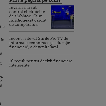
Prima pagina pe scurt:
Invață să ții sub
control cheltuielile
de sărbători. Cum
funcționează cardul
de cumpărături
tre
Incont , site-ul Știrile Pro TV de
 le
informații economice și educație
financiară, a devenit iBani
să
10 reguli pentru decizii financiare
,5
inteligente
r.
ce
gă
ă