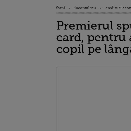
ibani
incontul tau
credite si eco
Premierul spu
card, pentru 
copil pe lâng