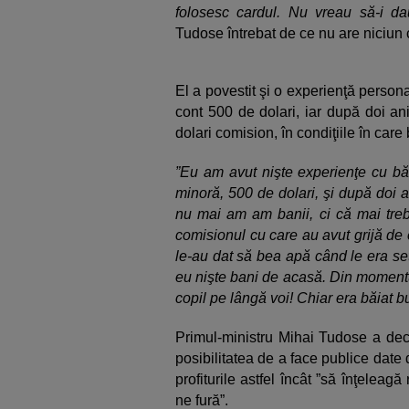
folosesc cardul. Nu vreau să-i da
Tudose întrebat de ce nu are niciun 
El a povestit şi o experienţă persona
cont 500 de dolari, iar după doi an
dolari comision, în condiţiile în care
”Eu am avut nişte experienţe cu b
minoră, 500 de dolari, şi după doi
nu mai am am banii, ci că mai treb
comisionul cu care au avut grijă de e
le-au dat să bea apă când le era se
eu nişte bani de acasă. Din momentu
copil pe lângă voi! Chiar era băiat 
Primul-ministru Mihai Tudose a dec
posibilitatea de a face publice date
profiturile astfel încât ”să înţelea
ne fură”.