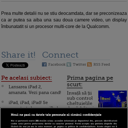
Prea multe detalii nu se stiu deocamdata, dar se preconizeaza
ca ar putea sa aiba una sau doua camere video, un display
îmbunatatit si un procesor multi-core de la Qualcomm.
Share it!
Connect
Facebook
Twitter
RSS Feed
Pe acelasi subiect:
Prima pagina pe
scurt:
Lansarea iPad 2,
amanata. Vezi pana cand!
Invață să ții
sub control
iPad, iPad, iPad! Se
cheltuielile
pregateste lansarea iPad
de sărbători.
Cum
3?
Nouă ne pasă ca datele tale personale să rămână confidențiale
Noi și partenerii noștri
201
stocăm și/sau accesăm informații pe dispozitivul dvs., precum identificatorii
Atentie iPad! In lupta
funcționează cardul de
cookie unici pentru prelucrarea datelor cu caracter personal. Puteți accepta sau gestiona alegerile dvs.
făcând clic mai jos sau în orice moment, pe pagina cu politica de confidențialitate. Aceste alegeri vor fi