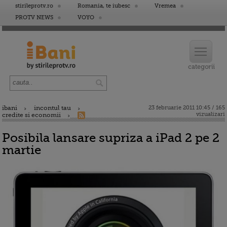
stirileprotv.ro
Romania, te iubesc
Vremea
PROTV NEWS
VOYO
ibani
incontul tau
23 februarie 2011 10:45 / 165
vizualizari
credite si economii
Posibila lansare supriza a iPad 2 pe 2
martie