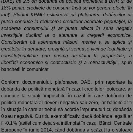
(DAE) de 2,5 ori dobânda de politică monetară a BNR şi de
18% pentru creditele de consum, însă se vor genera efecte 'în
lanţ'. Studiul KPMG estimează că plafonarea dobânzilor ar
putea conduce la reducerea creditelor acordate populaţiei, la
scăderea consumului şi ar putea afecta în sens negativ
investiţiile ducând la o atenuare a creşterii economice.
Considerăm că asemenea măsuri, menite a se aplica şi
creditelor în derulare, prezintă şi serioase vicii de legalitate şi
constituţionalitate prin prisma dreptului la proprietate, a
libertăţii economice şi contractuale şi a retroactivităţii"
, spun
banchetii în comunicat.
Conform documentului, plafonarea DAE, prin raportare la
dobânda de politică monetară în cazul creditelor ipotecare, ar
conduce la situaţii imposibile în cazul în care dobânda de
politică monetară ar deveni negativă sau zero, iar băncile ar fi
în situaţia în care ar trebui să acorde împrumuturi cu dobânda
0 sau negativă. Cu titlu exemplificativ, dacă dobânda legală ar
fi -0,1% (astfel cum deja s-a întâmplat în cazul Băncii Centrale
Europene în iunie 2014, când dobânda a scăzut la o valoare