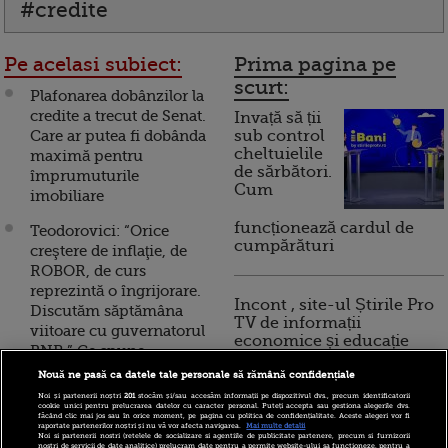
#credite
Pe acelasi subiect:
Prima pagina pe
scurt:
Plafonarea dobânzilor la
credite a trecut de Senat.
Invață să ții
Care ar putea fi dobânda
sub control
cheltuielile
maximă pentru
de sărbători.
împrumuturile
Cum
imobiliare
funcționează cardul de
Teodorovici: “Orice
cumpărături
creştere de inflaţie, de
ROBOR, de curs
reprezintă o îngrijorare.
Incont , site-ul Știrile Pro
Discutăm săptămâna
TV de informații
viitoare cu guvernatorul
economice și educație
BNR.” Ce spune
financiară, a devenit iBani
ministrul despre
Nouă ne pasă ca datele tale personale să rămână confidențiale
plafonarea dobânzilor
Noi și partenerii noștri
201
stocăm și/sau accesăm informații pe dispozitivul dvs., precum identificatorii
cookie unici pentru prelucrarea datelor cu caracter personal. Puteți accepta sau gestiona alegerile dvs.
10 reguli pentru decizii
făcând clic mai jos sau în orice moment, pe pagina cu politica de confidențialitate. Aceste alegeri vor fi
Senatorii au aprobat
raportate partenerilor noștri și nu vă vor afecta navigarea.
Mai multe detalii
financiare inteligente
Noi si partenerii nostri (retelele de socializare si agentiile de publicitate partenere, precum si furnizorii
plafonarea dobânzilor la
nostri de servicii de date analitice) prelucram date pentru a permite website-ului sa functioneze, pentru a