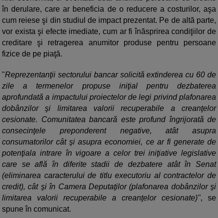
în derulare, care ar beneficia de o reducere a costurilor, aşa
cum reiese şi din studiul de impact prezentat. Pe de altă parte,
vor exista şi efecte imediate, cum ar fi înăsprirea condiţiilor de
creditare şi retragerea anumitor produse pentru persoane
fizice de pe piaţă.
"
Reprezentanţii sectorului bancar solicită extinderea cu 60 de
zile a termenelor propuse iniţial pentru dezbaterea
aprofundată a impactului proiectelor de legi privind plafonarea
dobânzilor şi limitarea valorii recuperabile a creanţelor
cesionate. Comunitatea bancară este profund îngrijorată de
consecinţele preponderent negative, atât asupra
consumatorilor cât şi asupra economiei, ce ar fi generate de
potenţiala intrare în vigoare a celor trei iniţiative legislative
care se află în diferite stadii de dezbatere atât în Senat
(eliminarea caracterului de titlu executoriu al contractelor de
credit), cât şi în Camera Deputaţilor (plafonarea dobânzilor şi
limitarea valorii recuperabile a creanţelor cesionate)"
, se
spune în comunicat.