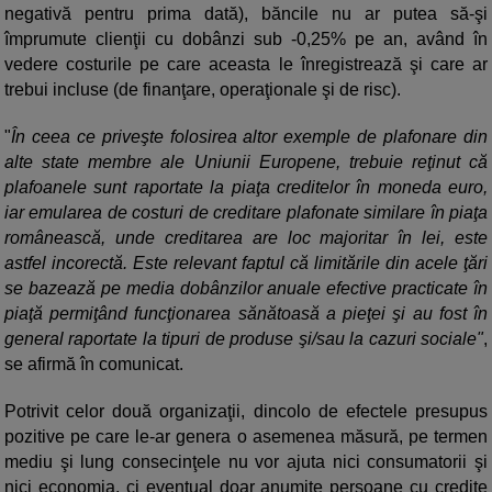
negativă pentru prima dată), băncile nu ar putea să-şi
împrumute clienţii cu dobânzi sub -0,25% pe an, având în
vedere costurile pe care aceasta le înregistrează şi care ar
trebui incluse (de finanţare, operaţionale şi de risc).
"
În ceea ce priveşte folosirea altor exemple de plafonare din
alte state membre ale Uniunii Europene, trebuie reţinut că
plafoanele sunt raportate la piaţa creditelor în moneda euro,
iar emularea de costuri de creditare plafonate similare în piaţa
românească, unde creditarea are loc majoritar în lei, este
astfel incorectă. Este relevant faptul că limitările din acele ţări
se bazează pe media dobânzilor anuale efective practicate în
piaţă permiţând funcţionarea sănătoasă a pieţei şi au fost în
general raportate la tipuri de produse şi/sau la cazuri sociale"
,
se afirmă în comunicat.
Potrivit celor două organizaţii, dincolo de efectele presupus
pozitive pe care le-ar genera o asemenea măsură, pe termen
mediu şi lung consecinţele nu vor ajuta nici consumatorii şi
nici economia, ci eventual doar anumite persoane cu credite