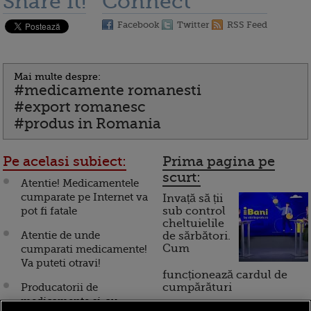
Share it!
Connect
Facebook
Twitter
RSS Feed
Mai multe despre:
#medicamente romanesti
#export romanesc
#produs in Romania
Pe acelasi subiect:
Prima pagina pe
scurt:
Atentie! Medicamentele
cumparate pe Internet va
Invață să ții
pot fi fatale
sub control
cheltuielile
Atentie de unde
de sărbători.
Cum
cumparati medicamente!
Va puteti otravi!
funcționează cardul de
Producatorii de
cumpărături
medicamente si-au