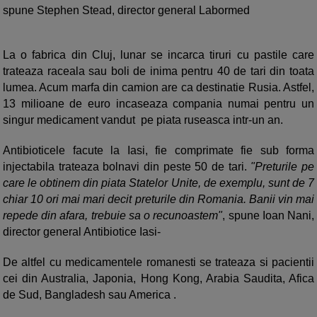
spune Stephen Stead, director general Labormed
La o fabrica din Cluj, lunar se incarca tiruri cu pastile care
trateaza raceala sau boli de inima pentru 40 de tari din toata
lumea. Acum marfa din camion are ca destinatie Rusia. Astfel,
13 milioane de euro incaseaza compania numai pentru un
singur medicament vandut pe piata ruseasca intr-un an.
Antibioticele facute la Iasi, fie comprimate fie sub forma
injectabila trateaza bolnavi din peste 50 de tari.
"Preturile pe
care le obtinem din piata Statelor Unite, de exemplu, sunt de 7
chiar 10 ori mai mari decit preturile din Romania. Banii vin mai
repede din afara, trebuie sa o recunoastem"
, spune Ioan Nani,
director general Antibiotice Iasi-
De altfel cu medicamentele romanesti se trateaza si pacientii
cei din Australia, Japonia, Hong Kong, Arabia Saudita, Afica
de Sud, Bangladesh sau America .