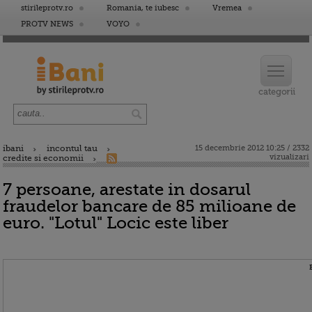
stirileprotv.ro
Romania, te iubesc
Vremea
PROTV NEWS
VOYO
ibani
incontul tau
15 decembrie 2012 10:25 / 2332
vizualizari
credite si economii
7 persoane, arestate in dosarul
fraudelor bancare de 85 milioane de
euro. "Lotul" Locic este liber