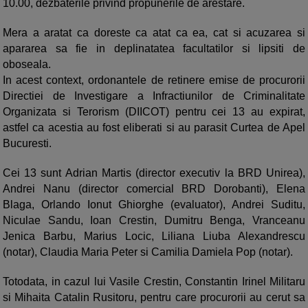
10.00, dezbaterile privind propunerile de arestare.
Mera a aratat ca doreste ca atat ca ea, cat si acuzarea si
apararea sa fie in deplinatatea facultatilor si lipsiti de
oboseala.
In acest context, ordonantele de retinere emise de procurorii
Directiei de Investigare a Infractiunilor de Criminalitate
Organizata si Terorism (DIICOT) pentru cei 13 au expirat,
astfel ca acestia au fost eliberati si au parasit Curtea de Apel
Bucuresti.
Cei 13 sunt Adrian Martis (director executiv la BRD Unirea),
Andrei Nanu (director comercial BRD Dorobanti), Elena
Blaga, Orlando Ionut Ghiorghe (evaluator), Andrei Suditu,
Niculae Sandu, Ioan Crestin, Dumitru Benga, Vranceanu
Jenica Barbu, Marius Locic, Liliana Liuba Alexandrescu
(notar), Claudia Maria Peter si Camilia Damiela Pop (notar).
Totodata, in cazul lui Vasile Crestin, Constantin Irinel Militaru
si Mihaita Catalin Rusitoru, pentru care procurorii au cerut sa