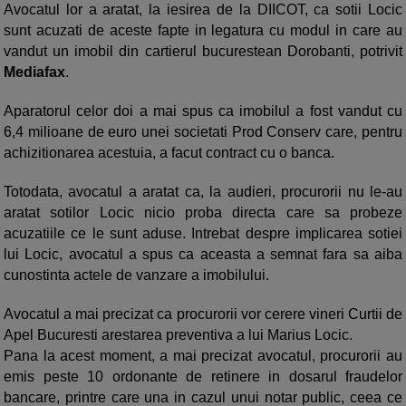
Avocatul lor a aratat, la iesirea de la DIICOT, ca sotii Locic
sunt acuzati de aceste fapte in legatura cu modul in care au
vandut un imobil din cartierul bucurestean Dorobanti, potrivit
Mediafax
.
Aparatorul celor doi a mai spus ca imobilul a fost vandut cu
6,4 milioane de euro unei societati Prod Conserv care, pentru
achizitionarea acestuia, a facut contract cu o banca.
Totodata, avocatul a aratat ca, la audieri, procurorii nu le-au
aratat sotilor Locic nicio proba directa care sa probeze
acuzatiile ce le sunt aduse. Intrebat despre implicarea sotiei
lui Locic, avocatul a spus ca aceasta a semnat fara sa aiba
cunostinta actele de vanzare a imobilului.
Avocatul a mai precizat ca procurorii vor cerere vineri Curtii de
Apel Bucuresti arestarea preventiva a lui Marius Locic.
Pana la acest moment, a mai precizat avocatul, procurorii au
emis peste 10 ordonante de retinere in dosarul fraudelor
bancare, printre care una in cazul unui notar public, ceea ce