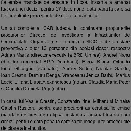
fie emise mandate de arestare in lipsa, instanta a amanat
luarea unei decizii pentru 17 decembrie, data pana la care sa
fie indeplinite procedurile de citare a invinuitilor.
Un alt complet al CAB judeca, in continuare, propunerile
procurorilor Directiei de Investigare a Infractiunilor de
Criminalitate Organizata si Terorism (DIICOT) de arestare
preventiva a altor 13 persoane din acelasi dosar, respectiv
Adrian Martis (director executiv la BRD Unirea), Andrei Nanu
(director comercial BRD Dorobanti), Elena Blaga, Orlando
Ionut Ghiorghe (evaluator), Andrei Suditu, Niculae Sandu,
Ioan Crestin, Dumitru Benga, Vranceanu Jenica Barbu, Marius
Locic, Liliana Liuba Alexandrescu (notar), Claudia Maria Peter
si Camilia Damiela Pop (notar).
In cazul lui Vasile Crestin, Constantin Irinel Militaru si Mihaita
Catalin Rusitoru, pentru care procurorii au cerut sa fie emise
mandate de arestare in lipsa, instanta a amanat luarea unei
decizii pentru o data pana la care sa fie indeplinite procedurile
de citare a invinuitilor.