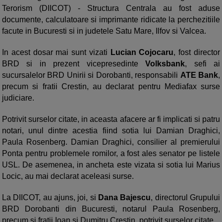
Terorism (DIICOT) - Structura Centrala au fost aduse
documente, calculatoare si imprimante ridicate la perchezitiile
facute in Bucuresti si in judetele Satu Mare, Ilfov si Valcea.
In acest dosar mai sunt vizati
Lucian Cojocaru
, fost director
BRD si in prezent vicepresedinte
Volksbank
, sefi ai
sucursalelor BRD Unirii si Dorobanti, responsabili
ATE Bank
,
precum si fratii Crestin, au declarat pentru Mediafax surse
judiciare.
Potrivit surselor citate, in aceasta afacere ar fi implicati si patru
notari, unul dintre acestia fiind sotia lui Damian Draghici,
Paula Rosenberg. Damian Draghici, consilier al premierului
Ponta pentru problemele romilor, a fost ales senator pe listele
USL. De asemenea, in ancheta este vizata si sotia lui Marius
Locic, au mai declarat aceleasi surse.
La DIICOT, au ajuns, joi, si
Dana Bajescu
, directorul Grupului
BRD Dorobanti din Bucuresti, notarul Paula Rosenberg,
precum si fratii Ioan si Dumitru Crestin, potrivit surselor citate.