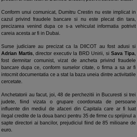
Conform unui comunicat, Dumitru Crestin nu este implicat in
cazul privind fraudele bancare si nu este plecat din tara,
precizarea venind dupa ce s-a vehiculat informatia potrivit
careia acesta ar fi in Dubai.
Surse judiciare au precizat ca la DIICOT au fost adusi si
Adrian Martis
, director executiv la BRD Unirii, si
Sava Tipa
,
fost demnitar comunist, vizat de ancheta privind fraudele
bancare dupa ce, conform surselor citate, o firma a sa ar fi
intocmit documentatia ce a stat la baza uneia dintre activitatile
cercetate.
Anchetatorii au facut, joi, 48 de perchezitii in Bucuresti si trei
judete, fiind vizata o grupare coordonata de persoane
influente din mediul de afaceri din Capitala care ar fi luat
ilegal credite de la doua banci pentru 35 de firme cu sprijinul a
sapte directori ai bancilor, prejudiciul fiind de 85 milioane de
euro.