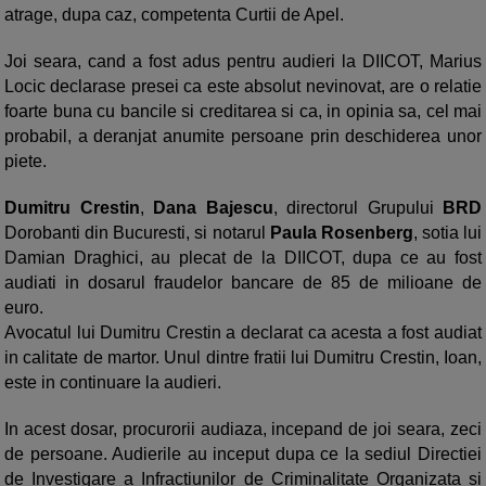
atrage, dupa caz, competenta Curtii de Apel.
Joi seara, cand a fost adus pentru audieri la DIICOT, Marius
Locic declarase presei ca este absolut nevinovat, are o relatie
foarte buna cu bancile si creditarea si ca, in opinia sa, cel mai
probabil, a deranjat anumite persoane prin deschiderea unor
piete.
Dumitru Crestin
,
Dana Bajescu
, directorul Grupului
BRD
Dorobanti din Bucuresti, si notarul
Paula Rosenberg
, sotia lui
Damian Draghici, au plecat de la DIICOT, dupa ce au fost
audiati in dosarul fraudelor bancare de 85 de milioane de
euro.
Avocatul lui Dumitru Crestin a declarat ca acesta a fost audiat
in calitate de martor. Unul dintre fratii lui Dumitru Crestin, Ioan,
este in continuare la audieri.
In acest dosar, procurorii audiaza, incepand de joi seara, zeci
de persoane. Audierile au inceput dupa ce la sediul Directiei
de Investigare a Infractiunilor de Criminalitate Organizata si