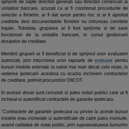
sprijiniti de sapte directori generali sau directori comerciali ai
unitatilor bancare, acuzati ca ar fi coordonat procedurile de
selectie a firmelor, ar fi dat avize pentru risc si ar fi aprobat
creditele desi documentatiile firmelor nu intruneau cerintele
legale. Totodata, gruparea ar fi fost sprijinita si de sase
functionari de la unitatile bancare, in cursul gestionarii
dosarelor de creditare.
Membrii gruparii ar fi beneficiat si de sprijinul unor evaluatori
autorizati, prin intocmirea unor rapoarte de
evaluare
pentru
bunuri imobile estimate la valori mai mari decat cele reale, in
vederea ipotecarii acestora cu ocazia incheierii contractelor
de creditare, potrivit procurorilor DIICOT.
In acelasi dosar sunt cercetati si patru notari publici care ar fi
incheiat si autentificat contractele de garantie ipotecara.
"Contractele de garantie ipotecara cu privire la aceste bunuri
imobile erau incheiate si autentificate de catre patru invinuite,
avand calitatea de notar public, prin supraevaluarea bunurilor