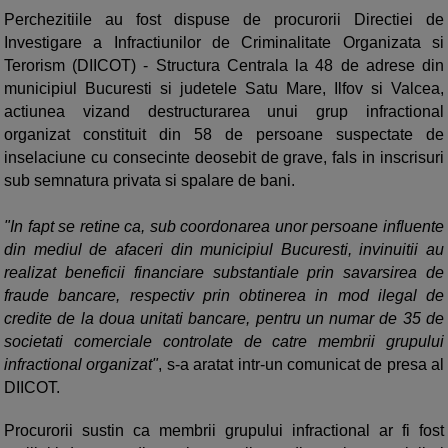
Perchezitiile au fost dispuse de procurorii Directiei de
Investigare a Infractiunilor de Criminalitate Organizata si
Terorism (DIICOT) - Structura Centrala la 48 de adrese din
municipiul Bucuresti si judetele Satu Mare, Ilfov si Valcea,
actiunea vizand destructurarea unui grup infractional
organizat constituit din 58 de persoane suspectate de
inselaciune cu consecinte deosebit de grave, fals in inscrisuri
sub semnatura privata si spalare de bani.
"In fapt se retine ca, sub coordonarea unor persoane influente
din mediul de afaceri din municipiul Bucuresti, invinuitii au
realizat beneficii financiare substantiale prin savarsirea de
fraude bancare, respectiv prin obtinerea in mod ilegal de
credite de la doua unitati bancare, pentru un numar de 35 de
societati comerciale controlate de catre membrii grupului
infractional organizat"
, s-a aratat intr-un comunicat de presa al
DIICOT.
Procurorii sustin ca membrii grupului infractional ar fi fost