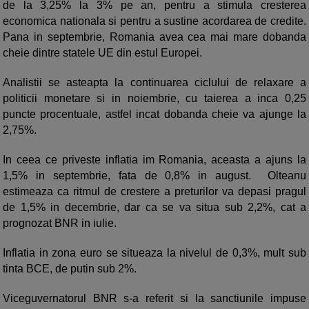
de la 3,25% la 3% pe an, pentru a stimula cresterea
economica nationala si pentru a sustine acordarea de credite.
Pana in septembrie, Romania avea cea mai mare dobanda
cheie dintre statele UE din estul Europei.
Analistii se asteapta la continuarea ciclului de relaxare a
politicii monetare si in noiembrie, cu taierea a inca 0,25
puncte procentuale, astfel incat dobanda cheie va ajunge la
2,75%.
In ceea ce priveste inflatia im Romania, aceasta a ajuns la
1,5% in septembrie, fata de 0,8% in august. Olteanu
estimeaza ca ritmul de crestere a preturilor va depasi pragul
de 1,5% in decembrie, dar ca se va situa sub 2,2%, cat a
prognozat BNR in iulie.
Inflatia in zona euro se situeaza la nivelul de 0,3%, mult sub
tinta BCE, de putin sub 2%.
Viceguvernatorul BNR s-a referit si la sanctiunile impuse