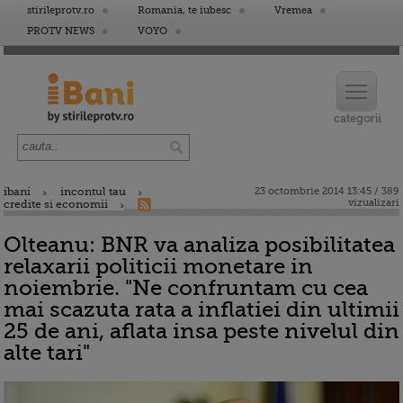
stirileprotv.ro
Romania, te iubesc
Vremea
PROTV NEWS
VOYO
ibani
incontul tau
23 octombrie 2014 13:45 / 389
vizualizari
credite si economii
Olteanu: BNR va analiza posibilitatea
relaxarii politicii monetare in
noiembrie. "Ne confruntam cu cea
mai scazuta rata a inflatiei din ultimii
25 de ani, aflata insa peste nivelul din
alte tari"