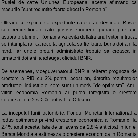
Rusiei de catre Uniunea Europeana, acesta afirmand ca
masurile "sunt resimtite foarte direct in Romania".
Olteanu a explicat ca exporturile care erau destinate Rusiei
sunt redirectionate catre pietele europene, punand presiune
asupra preturilor. Romania va evita deflatia anul viitor, intrucat
se intampla rar ca recolta agricola sa fie foarte buna doi ani la
rand, iar unele preturi administrate trebuie sa creasca in
urmatorii doi ani, a adaugat oficialul BNR.
De asemenea, viceguvernatorul BNR a reiterat prognoza de
crestere a PIB cu 2% pentru acest an, datorita rezultatelor
productiei industriale, care sunt un motiv "de optimism". Anul
viitor, economia Romania ar putea inregistra o crestere
cuprinsa intre 2 si 3%, potrivit lui Olteanu.
La inceputul lunii octombrie, Fondul Monetar International a
redus estimarea privind cresterea economica a Romaniei la
2,4% anul acesta, fata de un avans de 2,8% anticipat in iunie.
Banca Mondiala estimeaza o crestere economica in Romania