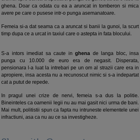
ghena. Doar ca odata cu ea a aruncat in tomberon si mica
avere pe care o pusese intr-o punga asemanatoare.
Femeia si-a dat seama ca a aruncat si banii la gunoi, la scurt
timp dupa ce a urcat in taxiul care o astepta in fata blocului.
S-a intors imediat sa caute in
ghena
de langa bloc, insa
punga cu 10.000 de euro era de negasit. Disperata,
pensionara l-a luat la intrebari pe un om al strazii care era in
apropiere, insa acesta nu a recunoscut nimic si s-a indepartat
cat a putut de repede.
In pragul unei crize de nervi, femeia s-a dus la politie.
Bineinteles ca oamenii legii nu au mai gasit nici urma de bani.
Mai mult, politistii spun ca fapta nu intruneste elementele unei
infractiuni, asa ca nu au ce sa investigheze.