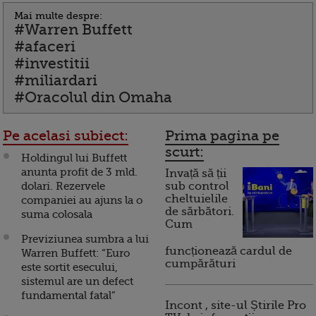
Mai multe despre:
#Warren Buffett
#afaceri
#investitii
#miliardari
#Oracolul din Omaha
Pe acelasi subiect:
Prima pagina pe
scurt:
Holdingul lui Buffett
anunta profit de 3 mld.
Invață să ții
dolari. Rezervele
sub control
cheltuielile
companiei au ajuns la o
de sărbători.
suma colosala
Cum
Previziunea sumbra a lui
funcționează cardul de
Warren Buffett: “Euro
cumpărături
este sortit esecului,
sistemul are un defect
fundamental fatal”
Incont , site-ul Știrile Pro