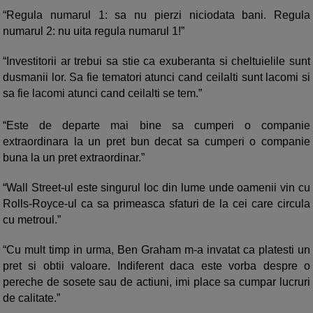
“Regula numarul 1: sa nu pierzi niciodata bani. Regula
numarul 2: nu uita regula numarul 1!”
“Investitorii ar trebui sa stie ca exuberanta si cheltuielile sunt
dusmanii lor. Sa fie tematori atunci cand ceilalti sunt lacomi si
sa fie lacomi atunci cand ceilalti se tem.”
“Este de departe mai bine sa cumperi o companie
extraordinara la un pret bun decat sa cumperi o companie
buna la un pret extraordinar.”
“Wall Street-ul este singurul loc din lume unde oamenii vin cu
Rolls-Royce-ul ca sa primeasca sfaturi de la cei care circula
cu metroul.”
“Cu mult timp in urma, Ben Graham m-a invatat ca platesti un
pret si obtii valoare. Indiferent daca este vorba despre o
pereche de sosete sau de actiuni, imi place sa cumpar lucruri
de calitate.”