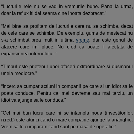
“Lucrurile rele nu se vad in vremurile bune. Pana la urma,
doar la reflux iti dai seama cine inoata dezbracat.”
“Mai bine sa profitam de lucrurile care nu se schimba, decat
de cele care se schimba. De exemplu, guma de mestecat nu
s-a schimbat prea mult in ultima
vreme
, dar este genul de
afacere care imi place. Nu cred ca poate fi afectata de
expansiunea internetului.”
“Timpul este prietenul unei afaceri extraordinare si dusmanul
uneia mediocre.”
“Incerc sa cumpar actiuni in companii pe care si un idiot sa le
poata conduce. Pentru ca, mai devreme sau mai tarziu, un
idiot va ajunge sa le conduca.”
“Cel mai bun lucru care ni se intampla noua (investitorilor,
n.red.) este atunci cand o mare companie ajunge la ananghie.
Vrem sa le cumparam cand sunt pe masa de operatie.”