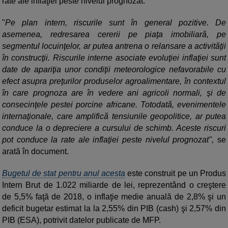
rate ale inflaţiei peste nivelul prognozat.
"
Pe plan intern, riscurile sunt în general pozitive. De
asemenea, redresarea cererii pe piaţa imobiliară, pe
segmentul locuinţelor, ar putea antrena o relansare a activităţii
în construcţii. Riscurile interne asociate evoluţiei inflaţiei sunt
date de apariţia unor condiţii meteorologice nefavorabile cu
efect asupra preţurilor produselor agroalimentare, în contextul
în care prognoza are în vedere ani agricoli normali, şi de
consecinţele pestei porcine africane. Totodată, evenimentele
internaţionale, care amplifică tensiunile geopolitice, ar putea
conduce la o depreciere a cursului de schimb. Aceste riscuri
pot conduce la rate ale inflaţiei peste nivelul prognozat",
se
arată în document.
Bugetul de stat pentru anul acesta
este construit pe un Produs
Intern Brut de 1.022 miliarde de lei, reprezentând o creştere
de 5,5% faţă de 2018, o inflaţie medie anuală de 2,8% şi un
deficit bugetar estimat la la 2,55% din PIB (cash) şi 2,57% din
PIB (ESA), potrivit datelor publicate de MFP.