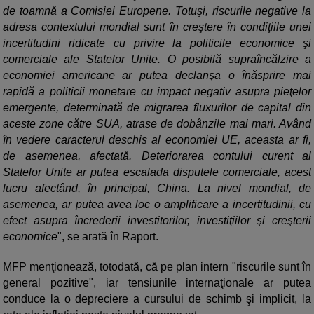
de toamnă a Comisiei Europene. Totuşi, riscurile negative la
adresa contextului mondial sunt în creştere în condiţiile unei
incertitudini ridicate cu privire la politicile economice şi
comerciale ale Statelor Unite. O posibilă supraîncălzire a
economiei americane ar putea declanşa o înăsprire mai
rapidă a politicii monetare cu impact negativ asupra pieţelor
emergente, determinată de migrarea fluxurilor de capital din
aceste zone către SUA, atrase de dobânzile mai mari. Având
în vedere caracterul deschis al economiei UE, aceasta ar fi,
de asemenea, afectată. Deteriorarea contului curent al
Statelor Unite ar putea escalada disputele comerciale, acest
lucru afectând, în principal, China. La nivel mondial, de
asemenea, ar putea avea loc o amplificare a incertitudinii, cu
efect asupra încrederii investitorilor, investiţiilor şi creşterii
economice
", se arată în Raport.
MFP menţionează, totodată, că pe plan intern "riscurile sunt în
general pozitive", iar tensiunile internaţionale ar putea
conduce la o depreciere a cursului de schimb şi implicit, la