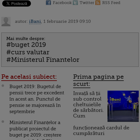
Facebook
Twitter
RSS Feed
autor:
iBani
, 1 februarie 2019 09:10
Mai multe despre:
#buget 2019
#curs valutar
#Ministerul Finantelor
Pe acelasi subiect:
Prima pagina pe
scurt:
Buget 2019: Bugetul de
pensii trece pe excedent
Invață să ții
în acest an. Punctul de
sub control
cheltuielile
pensie se majorează în
de sărbători.
septembrie
Cum
Ministerul Finanțelor a
funcționează cardul de
publicat proiectul de
cumpărături
buget pe 2019: creștere