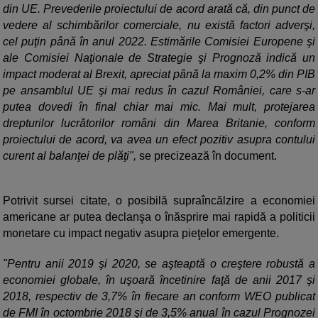
din UE. Prevederile proiectului de acord arată că, din punct de
vedere al schimbărilor comerciale, nu există factori adverşi,
cel puţin până în anul 2022. Estimările Comisiei Europene şi
ale Comisiei Naţionale de Strategie şi Prognoză indică un
impact moderat al Brexit, apreciat până la maxim 0,2% din PIB
pe ansamblul UE şi mai redus în cazul României, care s-ar
putea dovedi în final chiar mai mic. Mai mult, protejarea
drepturilor lucrătorilor români din Marea Britanie, conform
proiectului de acord, va avea un efect pozitiv asupra contului
curent al balanţei de plăţi",
se precizează în document.
Potrivit sursei citate, o posibilă supraîncălzire a economiei
americane ar putea declanşa o înăsprire mai rapidă a politicii
monetare cu impact negativ asupra pieţelor emergente.
"Pentru anii 2019 şi 2020, se aşteaptă o creştere robustă a
economiei globale, în uşoară încetinire faţă de anii 2017 şi
2018, respectiv de 3,7% în fiecare an conform WEO publicat
de FMI în octombrie 2018 şi de 3,5% anual în cazul Prognozei