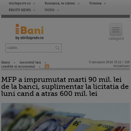
stirileprotv.ro
Romania, te iubesc
Vremea
PROTV NEWS
VOYO
ibani
incontul tau
5 ianuarie 2016 15:12 / 129
vizualizari
credite si economii
MFP a imprumutat marti 90 mil. lei
de la banci, suplimentar la licitatia de
luni cand a atras 600 mil. lei