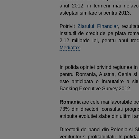
anul 2012, in termeni mai nefavo
asteptari similare si pentru 2013.
Potrivit
Ziarului Financiar
, rezulta
institutii de credit de pe piata ro
2,12 miliarde lei, pentru anul tre
Mediafax
.
In pofida opiniei privind regiunea in
pentru Romania, Austria, Cehia s
este anticipata o inrautatire a si
Banking Executive Survey 2012.
Romania
are cele mai favorabile pers
73% din directorii consultati progn
atribuita evolutiei slabe din ultimii an
Directorii de banci din Polonia si S
veniturilor si profitabilitatii. In pof