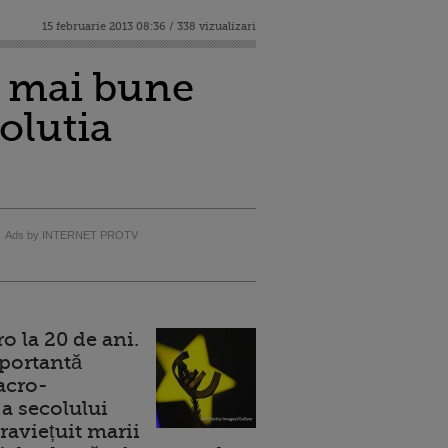
15 februarie 2013 08:36 / 338 vizualizari
e mai bune
olutia
Ads by INTERNET PROTV
 la 20 de ani.
portantă
acro-
a secolului
raviețuit marii