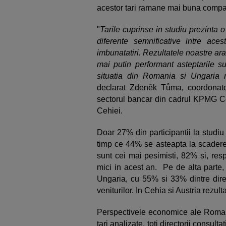
acestor tari ramane mai buna compar
"
Tarile cuprinse in studiu prezinta o
diferente semnificative intre ac
imbunatatiri. Rezultatele noastre arat
mai putin performant asteptarile s
situatia din Romania si Ungaria
declarat Zdeněk Tůma, coordonato
sectorul bancar din cadrul KPMG Ceh
Cehiei.
Doar 27% din participantii la studiu 
timp ce 44% se asteapta la scadere.
sunt cei mai pesimisti, 82% si, resp
mici in acest an. Pe de alta parte
Ungaria, cu 55% si 33% dintre direc
veniturilor. In Cehia si Austria rezul
Perspectivele economice ale Romani
tari analizate, toti directorii consult