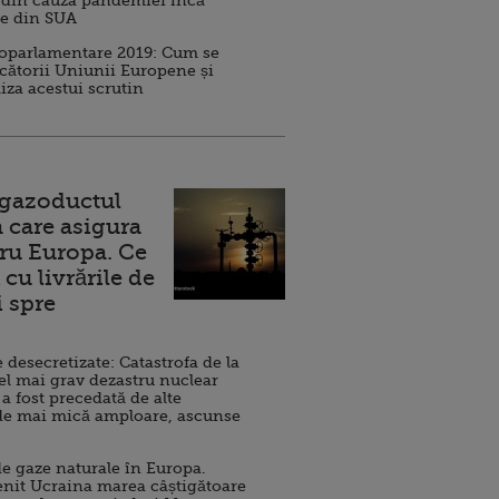
 din cauza pandemiei încă
ve din SUA
roparlamentare 2019: Cum se
cătorii Uniunii Europene și
iza acestui scrutin
 gazoductul
 care asigura
ru Europa. Ce
cu livrările de
i spre
esecretizate: Catastrofa de la
el mai grav dezastru nuclear
 a fost precedată de alte
de mai mică amploare, ascunse
e gaze naturale în Europa.
nit Ucraina marea câștigătoare