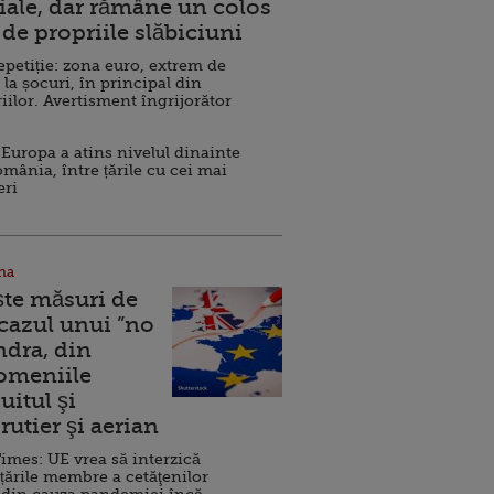
ale, dar rămâne un colos
de propriile slăbiciuni
repetiție: zona euro, extrem de
 la șocuri, în principal din
iilor. Avertisment îngrijorător
Europa a atins nivelul dinainte
omânia, între țările cu cei mai
eri
na
ște măsuri de
 cazul unui ”no
ndra, din
Domeniile
uitul şi
rutier şi aerian
imes: UE vrea să interzică
 țările membre a cetăţenilor