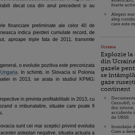
americani,
foarte acti
rabili decat cea din anul precedent si au
Alegeri eu
aleg condu
care este m
tele financiare preliminate ale celor 40 de
maneasca indica pierderi cumulate record, de
cut, aproape triple fata de 2011, transmite
Ucraina
Explozie la
din Ucraina
 general, o evolutie pozitiva este preconizata
gazele pent
i
Ungaria
. In schimb, in Slovacia si Polonia
se întâmplă 
tuatiei in 2013, se arata in studiul KPMG:
gaze ruseșt
continent
Documente d
pective in privinta profitabilitatii in 2013, cu
Cernobîl, c
ozand o imbunatatire, situatie care poate fi
din istorie,
accidente 
i.
de URSS
lovacia sunt cei mai sceptici privind evolutia
Inundație d
Cum a deve
ida acestor asteptari negative, situatia actuala a