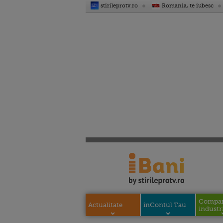
stirileprotv.ro
Romania, te iubesc
Compani
Actualitate
inContul Tau
industri