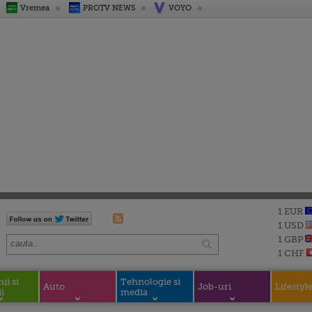
Vremea
PROTV NEWS
VOYO
1 EUR
1 USD
1 GBP
1 CHF
i si
Tehnologie si
Auto
Job-uri
Lifestyl
i
media