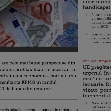
crize mondi
handicapat 
Istorie cu 
vulnerabilă
cauza dator
de la BCE
Șomajul în 
de criză. R
puțini șom
Uniunea Europea
 are cele mai bune perspective din
UE pregăte
lutia profitabilitatii in acest an, in
urgență, în
nd situatia economica, potrivit unui
deal” cu Lo
consultanta KPMG in randul
ianuarie. 
0 de banci din regiune.
vizate: pesc
transportul 
New York T
intrarea în
cris situatia sectorului bancar in regiune, in