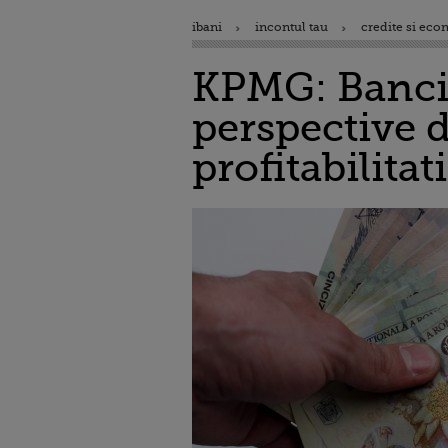
ibani
incontul tau
credite si eco
KPMG: Banci
perspective d
profitabilitati