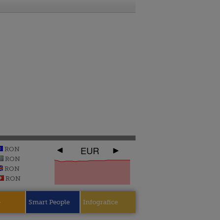
EUR
RON
RON
RON
RON
e
Smart People
Infografice