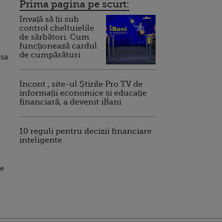
Prima pagina pe scurt:
Invață să ții sub
control cheltuielile
de sărbători. Cum
funcționează cardul
de cumpărături
 sa
Incont , site-ul Știrile Pro TV de
informații economice și educație
financiară, a devenit iBani
10 reguli pentru decizii financiare
inteligente
re
n