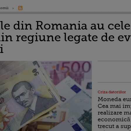
nomii
le din Romania au cel
in regiune legate de ev
i
Criza datoriilor
Moneda euro
Cea mai im
realizare m
economică 
trecut a sup