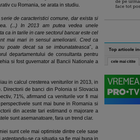
de pe urma
ativ cu Romania, se arata in studiu.
face tot po
 serie de caracteristici comune, dar exista si
estea. (...) In 2013 am putea vedea unele
a ca in tarile in care sectorul bancar este cel
unt mai mari in sensul ameliorarii. Cred ca
 nu poate decat sa se imbunatateasca
", a
Top articole i
rul departamentului de consultanta pentru
ia si fost guvernator al Bancii Nationale a
cele mai citite
iau in calcul cresterea veniturilor in 2013, in
 Directorii de banci din Polonia si Slovacia
ectiv, 71%, afirmand ca veniturile vor fi mai
, perspectivele sunt mai bune in Romania si
torii din aceste tari estimand o majorare a
tatele sunt asemanatoare, fara un trend clar.
ei sunt cele mai optimiste dintre cele sase
ati asteptandu-se ca situatia sa fie mai buna in