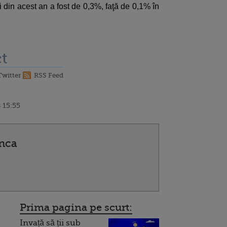
ni din acest an a fost de 0,3%, faţă de 0,1% în
t
Twitter
RSS Feed
 15:55
unca
Prima pagina pe scurt:
Invață să ții sub