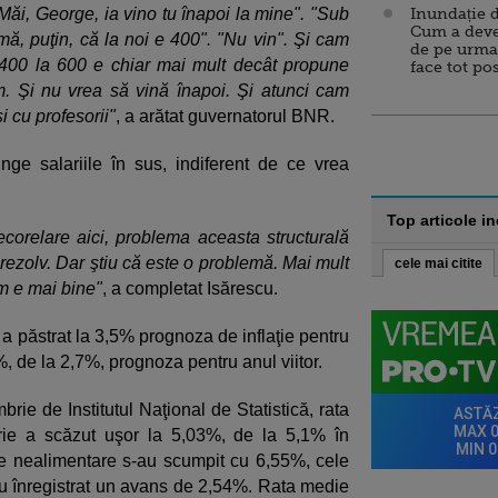
 "Măi, George, ia vino tu înapoi la mine". "Sub
Inundație d
Cum a deve
mă, puţin, că la noi e 400". "Nu vin". Şi cam
de pe urma
a 400 la 600 e chiar mai mult decât propune
face tot po
m. Şi nu vrea să vină înapoi. Şi atunci cam
i cu profesorii"
, a arătat guvernatorul BNR.
nge salariile în sus, indiferent de ce vrea
Top articole i
corelare aici, problema aceasta structurală
 rezolv. Dar ştiu că este o problemă. Mai mult
cele mai citite
um e mai bine"
, a completat Isărescu.
păstrat la 3,5% prognoza de inflaţie pentru
9%, de la 2,7%, prognoza pentru anul viitor.
brie de Institutul Naţional de Statistică, rata
brie a scăzut uşor la 5,03%, de la 5,1% în
rile nealimentare s-au scumpit cu 6,55%, cele
 au înregistrat un avans de 2,54%. Rata medie