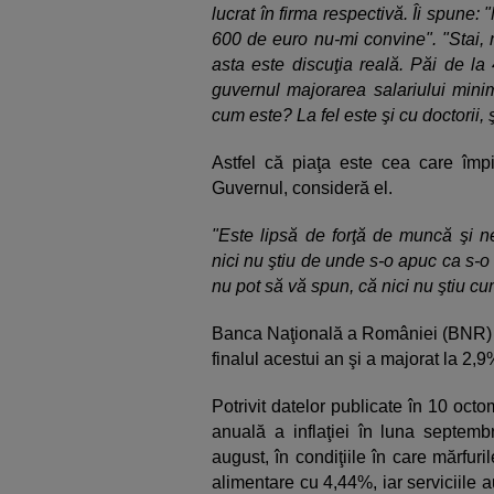
lucrat în firma respectivă. Îi spune:
600 de euro nu-mi convine". "Stai, 
asta este discuţia reală. Păi de l
guvernul majorarea salariului mini
cum este? La fel este şi cu doctorii, ş
Astfel că piaţa este cea care împi
Guvernul, consideră el.
"Este lipsă de forţă de muncă şi ne
nici nu ştiu de unde s-o apuc ca s-o
nu pot să vă spun, că nici nu ştiu c
Banca Naţională a României (BNR) a 
finalul acestui an şi a majorat la 2,
Potrivit datelor publicate în 10 octom
anuală a inflaţiei în luna septem
august, în condiţiile în care mărfu
alimentare cu 4,44%, iar serviciile