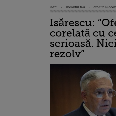
ibani
incontul tau
credite si eco
Isărescu: “Of
corelată cu c
serioasă. Nic
rezolv”