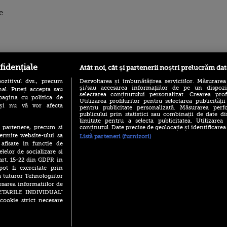
e
ro
foodstory.ro
Procinema.ro
fidențiale
Atât noi, cât și partenerii noștri prelucrăm dat
ozitivul dvs., precum
Dezvoltarea și îmbunătățirea serviciilor. Măsurarea
și/sau accesarea informațiilor de pe un dispoziti
al. Puteți accepta sau
selectarea conținutului personalizat. Crearea prof
pagina cu politica de
Utilizarea profilurilor pentru selectarea publicității
i și nu vă vor afecta
pentru publicitate personalizată. Măsurarea perfo
publicului prin statistici sau combinații de date di
limitate pentru a selecta publicitatea. Utilizarea
conținutul. Date precise de geolocație și identificarea
te partenere, precum si
ermite website-ului sa
Listă parteneri (furnizori)
(P) Descoperă Lumea
Emoții intense pe
 afisate in functie de
Evenimentelor din România
Sebastian Stan! Iub
elelor de socializare si
cu Transilvania Events!
Annabelle, l-a făcu
 art. 15-22 din GDPR in
(P) Raku, gaming intens și o
pot fi exercitate prin
Din 14 septembrie
pauză binemeritată cu...
Popescu revine în 
a tuturor Tehnologiilor
pizza Guseppe
principal la Pro T
esarea informatiilor de
(P) Poți folosi bonurile de
SETARILE INDIVIDUAL”
La 88 de ani și du
masă pentru a comanda
cookie strict necesare
carieră fabuloasă î
mâncare acasă? Lista
Anthony Hopkins 
aplicațiilor care le acceptă
lansează oficial î