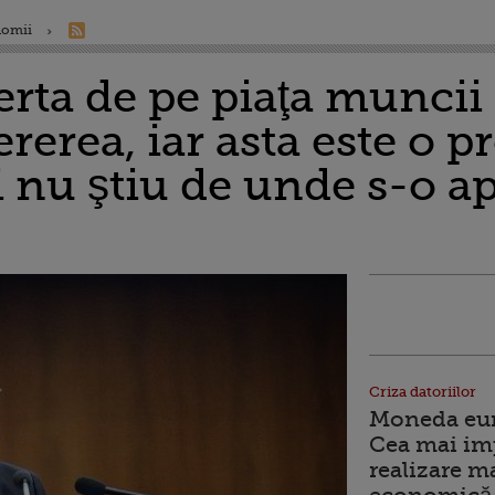
nomii
erta de pe piaţa muncii
ererea, iar asta este o 
i nu ştiu de unde s-o a
Criza datoriilor
Moneda euro
Cea mai im
realizare m