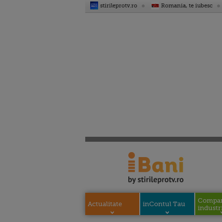
stirileprotv.ro
Romania, te iubesc
Compani
Actualitate
inContul Tau
industri