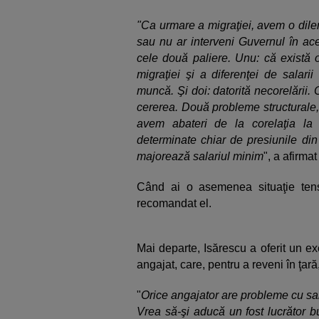
"Ca urmare a migraţiei, avem o dile
sau nu ar interveni Guvernul în ace
cele două paliere. Unu: că există 
migraţiei şi a diferenţei de salari
muncă. Şi doi: datorită necorelării.
cererea. Două probleme structurale,
avem abateri de la corelaţia la ca
determinate chiar de presiunile din
majorează salariul minim
", a afirmat
Când ai o asemenea situaţie tens
recomandat el.
Mai departe, Isărescu a oferit un ex
angajat, care, pentru a reveni în ţar
"
Orice angajator are probleme cu sal
Vrea să-şi aducă un fost lucrător b