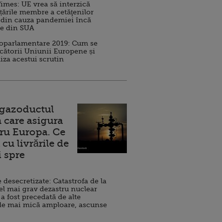
imes: UE vrea să interzică
 țările membre a cetăţenilor
 din cauza pandemiei încă
ve din SUA
roparlamentare 2019: Cum se
cătorii Uniunii Europene și
iza acestui scrutin
 gazoductul
 care asigura
ru Europa. Ce
cu livrările de
i spre
esecretizate: Catastrofa de la
el mai grav dezastru nuclear
 a fost precedată de alte
de mai mică amploare, ascunse