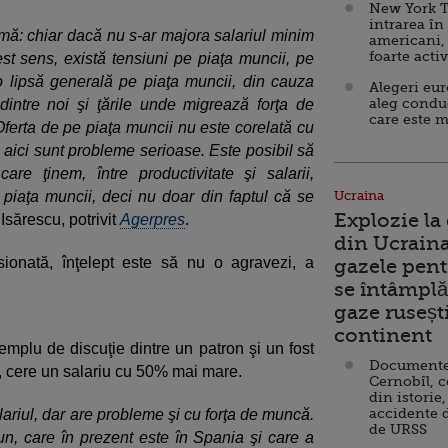
New York T
intrarea în
mă: chiar dacă nu s-ar majora salariul minim
americani,
foarte acti
st sens, există tensiuni pe piaţa muncii, pe
o lipsă generală pe piaţa muncii, din cauza
Alegeri eu
aleg condu
i dintre noi şi ţările unde migrează forţa de
care este m
 Oferta de pe piaţa muncii nu este corelată cu
 aici sunt probleme serioase. Este posibil să
re ţinem, între productivitate şi salarii,
 piaţa muncii, deci nu doar din faptul că se
Ucraina
Explozie la
 Isărescu, potrivit
Agerpres
.
din Ucraina
ionată, înţelept este să nu o agravezi, a
gazele pent
se întâmplă 
gaze ruseșt
continent
emplu de discuţie dintre un patron şi un fost
Documente d
ă, cere un salariu cu 50% mai mare.
Cernobîl, c
din istorie,
accidente 
ariul, dar are probleme şi cu forţa de muncă.
de URSS
un, care în prezent este în Spania şi care a