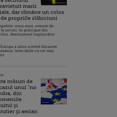
a secolului
raviețuit marii
ale, dar rămâne un colos
de propriile slăbiciuni
repetiție: zona euro, extrem de
 la șocuri, în principal din
iilor. Avertisment îngrijorător
Europa a atins nivelul dinainte
omânia, între țările cu cei mai
eri
na
ște măsuri de
 cazul unui ”no
ndra, din
Domeniile
uitul şi
rutier şi aerian