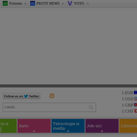
Vremea
PROTV NEWS
VOYO
1 EUR
1 USD
1 GBP
1 CHF
i si
Tehnologie si
Auto
Job-uri
Lifestyl
i
media