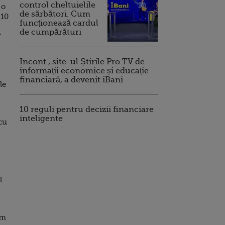
control cheltuielile
 o
de sărbători. Cum
 10
funcționează cardul
de cumpărături
"
Incont , site-ul Știrile Pro TV de
informații economice și educație
financiară, a devenit iBani
le
10 reguli pentru decizii financiare
inteligente
cu
l
ăm