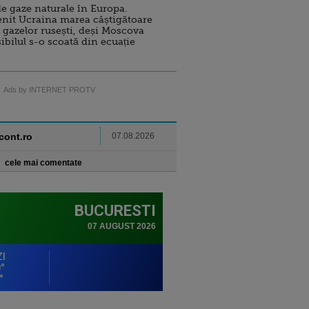
e gaze naturale în Europa.
nit Ucraina marea câștigătoare
 gazelor rusești, deși Moscova
sibilul s-o scoată din ecuație
Ads by INTERNET PROTV
ncont.ro
07.08.2026
cele mai comentate