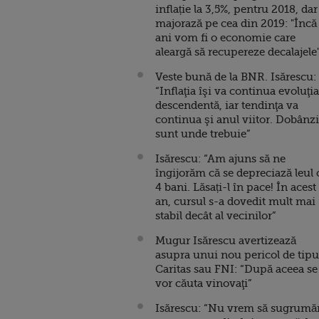
inflație la 3,5%, pentru 2018, dar
majorază pe cea din 2019: "Încă
ani vom fi o economie care
aleargă să recupereze decalajele
Veste bună de la BNR. Isărescu:
“Inflaţia îşi va continua evoluţia
descendentă, iar tendinţa va
continua şi anul viitor. Dobânzi
sunt unde trebuie”
Isărescu: “Am ajuns să ne
îngijorăm că se depreciază leul 
4 bani. Lăsați-l în pace! În acest
an, cursul s-a dovedit mult mai
stabil decât al vecinilor”
Mugur Isărescu avertizează
asupra unui nou pericol de tipu
Caritas sau FNI: “După aceea se
vor căuta vinovaţi”
Isărescu: “Nu vrem să sugrum