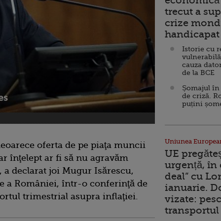
economică 
trecut a sup
crize mondi
handicapat 
Istorie cu 
vulnerabilă
cauza dator
de la BCE
Șomajul în 
de criză. R
puțini șom
Uniunea Europea
deoarece oferta de pe piaţa muncii
UE pregăte
ar înţelept ar fi să nu agravăm
urgență, în
 a declarat joi Mugur Isărescu,
deal” cu Lo
e a României, într-o conferinţă de
ianuarie. 
rtul trimestrial asupra inflaţiei.
vizate: pesc
transportul 