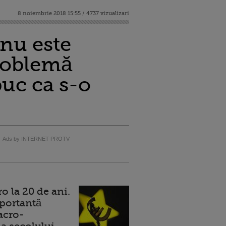
8 noiembrie 2018 15:55 / 4737 vizualizari
 nu este
problemă
puc ca s-o
Ads by INTERNET PROTV
 la 20 de ani.
portantă
acro-