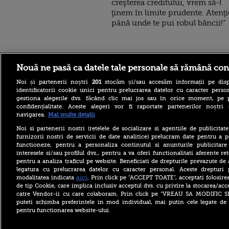
creşterea creditului, vrem să-l
ţinem în limite prudente. Atenţi
până unde te pui robul băncii!”
Stirileprotv.ro
ilike-it.
Nouă ne pasă ca datele tale personale să rămână con
Noi și partenerii noștri
201
stocăm și/sau accesăm informații pe disp
identificatorii cookie unici pentru prelucrarea datelor cu caracter person
gestiona alegerile dvs. făcând clic mai jos sau în orice moment, pe 
confidențialitate. Aceste alegeri vor fi raportate partenerilor noștr
navigarea.
Mai multe detalii
Elevii care stau de mici pe
Noi si partenerii nostri (retelele de socializare si agentiile de publicita
rețelele de socializare vor
furnizorii nostri de servicii de date analitice) prelucram date pentru a p
avea rezultate mai proaste
functioneze, pentru a personaliza continutul si anunturile publicitare
la școală. Ce arată un studiu
interesele si/sau profilul dvs., pentru a va oferi functionalitati aferente ret
pentru a analiza traficul pe website. Beneficiati de drepturile prevazute de
Legea privind cotele de
vânătoare la urs, retrimisă
legatura cu prelucrarea datelor cu caracter personal. Aceste drepturi 
în Parlament. Modificările
aici
modalitatea indicata
. Prin click pe “ACCEPT TOATE”, acceptati folosire
solicitate de Nicușor Dan
de tip Cookie, care implica inclusiv acceptul dvs. cu privire la stocarea/acc
catre Vendor-ii cu care colaboram. Prin click pe “VREAU SA MODIFIC 
Benzina și motorina au
puteti schimba preferintele in mod individual, mai putin cele legate de 
început să se ieftinească.
pentru functionarea website-ului.
Primele efecte la pompă
după ce a fost declarată
stare de criză