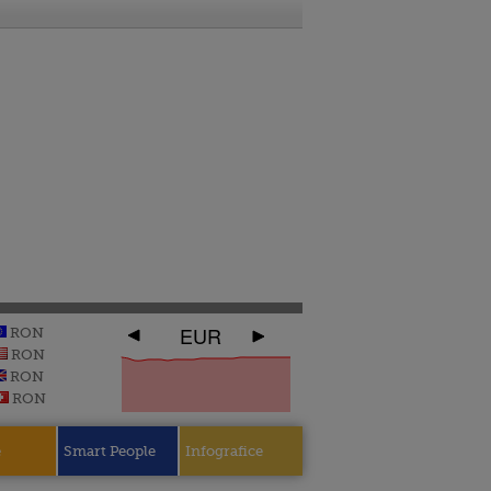
EUR
RON
RON
RON
RON
e
Smart People
Infografice