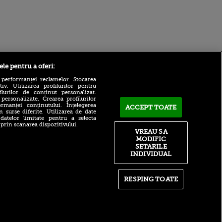
Sport.ro
ele pentru a oferi:
 performanței reclamelor. Stocarea
v. Utilizarea profilurilor pentru
ilurilor de conținut personalizat.
 personalizate. Crearea profilurilor
rmanței conținutului. Înțelegerea
ACCEPT TOATE
n surse diferite. Utilizarea de date
 datelor limitate pentru a selecta
 prin scanarea dispozitivului.
VREAU SA
Coleg de cinci stele pentru
Radu Drăgușin! Fiorentina l-
MODIFIC
ntru
a adus direct de la Real
ita lui,
SETARILE
Madrid
t tată!
INDIVIDUAL
”Poate Dinamo să câștige
, Adela
titlul?”. Răspunsul lui Cristi
rol
Pulhac
RESPING TOATE
V
Ioan Ovidiu Sabău a făcut
pă o
anunțul despre Denis Alibec
n film, Sir
se
n muzică