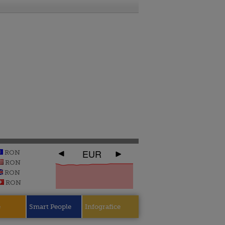
EUR
RON
RON
RON
RON
e
Smart People
Infografice