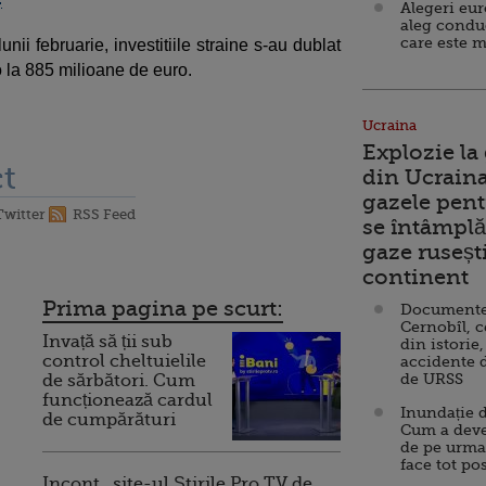
Alegeri eu
aleg condu
care este m
lunii februarie, investitiile straine s-au dublat
o la 885 milioane de euro.
Ucraina
Explozie la
t
din Ucraina
gazele pent
Twitter
RSS Feed
se întâmplă 
gaze ruseșt
continent
Prima pagina pe scurt:
Documente d
Cernobîl, c
Invață să ții sub
din istorie,
control cheltuielile
accidente 
de URSS
de sărbători. Cum
funcționează cardul
Inundație d
de cumpărături
Cum a deve
de pe urma
face tot po
Incont , site-ul Știrile Pro TV de