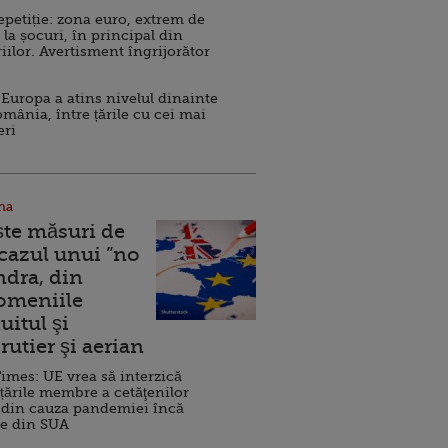
repetiție: zona euro, extrem de
 la șocuri, în principal din
iilor. Avertisment îngrijorător
Europa a atins nivelul dinainte
omânia, între țările cu cei mai
eri
na
ște măsuri de
 cazul unui ”no
ndra, din
Domeniile
uitul şi
rutier şi aerian
imes: UE vrea să interzică
 țările membre a cetăţenilor
 din cauza pandemiei încă
ve din SUA