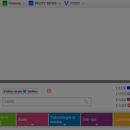
Vremea
PROTV NEWS
VOYO
1 EUR
1 USD
1 GBP
1 CHF
i si
Tehnologie si
Auto
Job-uri
Lifestyl
i
media