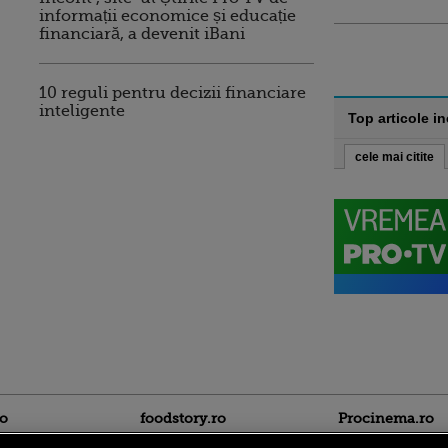
informații economice și educație
financiară, a devenit iBani
10 reguli pentru decizii financiare
inteligente
Top articole i
cele mai citite
ro
foodstory.ro
Procinema.ro