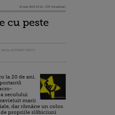
15 mai 2015 14:12 / 276 vizualizari
re cu peste
Ads by INTERNET PROTV
 la 20 de ani.
portantă
acro-
a secolului
raviețuit marii
ale, dar rămâne un colos
de propriile slăbiciuni