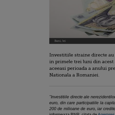
Bani, lei
Investitiile straine directe 
in primele trei luni din acest
aceeasi perioada a anului pre
Nationala a Romaniei.
"Investitiile directe ale nerezident
euro, din care participatiile la capita
200 de milioane de euro, iar credit
informeaza BNR, citata de
Agerpres