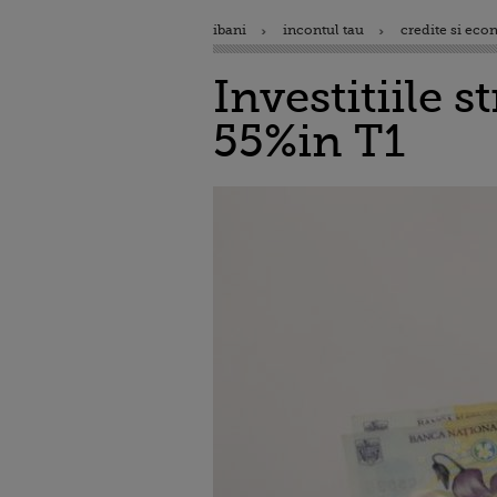
ibani
incontul tau
credite si eco
Investitiile s
55%in T1