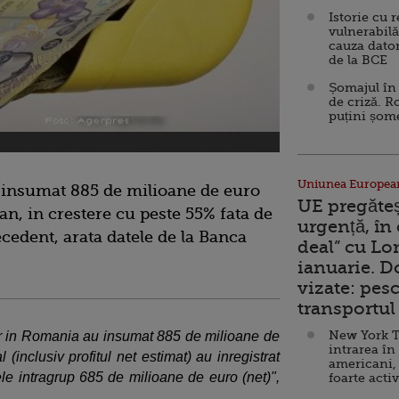
Istorie cu 
vulnerabilă
cauza dator
de la BCE
Șomajul în 
de criză. R
puțini șom
Uniunea Europea
au insumat 885 de milioane de euro
UE pregăte
 an, in crestere cu peste 55% fata de
urgență, în
cedent, arata datele de la Banca
deal” cu Lo
ianuarie. 
vizate: pesc
transportul 
New York T
ilor in Romania au insumat 885 de milioane de
intrarea în
l (inclusiv profitul net estimat) au inregistrat
americani,
ele intragrup 685 de milioane de euro (net)",
foarte acti
.