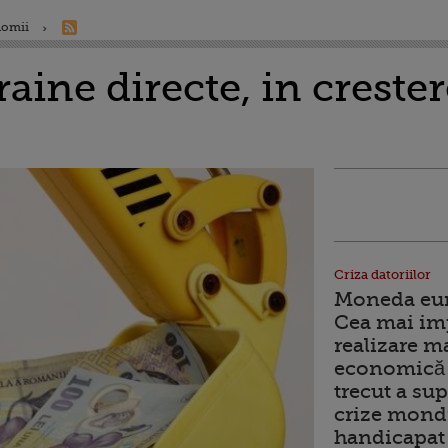
nomii
traine directe, in creste
Criza datoriilor
Moneda euro
Cea mai im
realizare m
economică 
trecut a sup
crize mondi
handicapat 