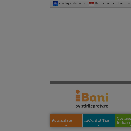
stirileprotv.ro
Romania, te iubesc
Compani
Actualitate
inContul Tau
industri