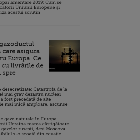
roparlamentare 2019: Cum se
cătorii Uniunii Europene și
iza acestui scrutin
 gazoductul
 care asigura
ru Europa. Ce
cu livrările de
i spre
esecretizate: Catastrofa de la
el mai grav dezastru nuclear
 a fost precedată de alte
de mai mică amploare, ascunse
e gaze naturale în Europa.
nit Ucraina marea câștigătoare
 gazelor rusești, deși Moscova
sibilul s-o scoată din ecuație