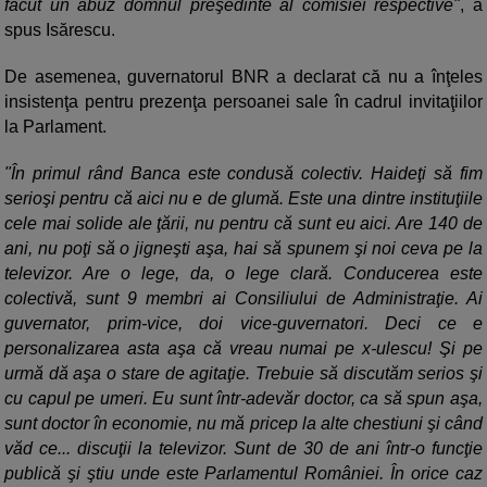
făcut un abuz domnul preşedinte al comisiei respective"
, a
spus Isărescu.
De asemenea, guvernatorul BNR a declarat că nu a înţeles
insistenţa pentru prezenţa persoanei sale în cadrul invitaţiilor
la Parlament.
"În primul rând Banca este condusă colectiv. Haideţi să fim
serioşi pentru că aici nu e de glumă. Este una dintre instituţiile
cele mai solide ale ţării, nu pentru că sunt eu aici. Are 140 de
ani, nu poţi să o jigneşti aşa, hai să spunem şi noi ceva pe la
televizor. Are o lege, da, o lege clară. Conducerea este
colectivă, sunt 9 membri ai Consiliului de Administraţie. Ai
guvernator, prim-vice, doi vice-guvernatori. Deci ce e
personalizarea asta aşa că vreau numai pe x-ulescu! Şi pe
urmă dă aşa o stare de agitaţie. Trebuie să discutăm serios şi
cu capul pe umeri. Eu sunt într-adevăr doctor, ca să spun aşa,
sunt doctor în economie, nu mă pricep la alte chestiuni şi când
văd ce... discuţii la televizor. Sunt de 30 de ani într-o funcţie
publică şi ştiu unde este Parlamentul României. În orice caz