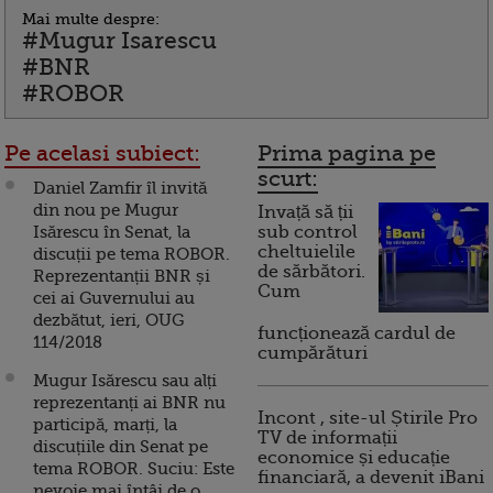
Mai multe despre:
#Mugur Isarescu
#BNR
#ROBOR
Pe acelasi subiect:
Prima pagina pe
scurt:
Daniel Zamfir îl invită
din nou pe Mugur
Invață să ții
Isărescu în Senat, la
sub control
cheltuielile
discuții pe tema ROBOR.
de sărbători.
Reprezentanții BNR și
Cum
cei ai Guvernului au
dezbătut, ieri, OUG
funcționează cardul de
114/2018
cumpărături
Mugur Isărescu sau alți
reprezentanți ai BNR nu
Incont , site-ul Știrile Pro
participă, marți, la
TV de informații
discuțiile din Senat pe
economice și educație
tema ROBOR. Suciu: Este
financiară, a devenit iBani
nevoie mai întâi de o