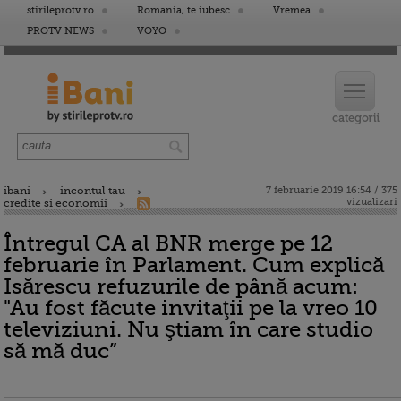
stirileprotv.ro
Romania, te iubesc
Vremea
PROTV NEWS
VOYO
ibani
incontul tau
7 februarie 2019 16:54 / 375
vizualizari
credite si economii
Întregul CA al BNR merge pe 12
februarie în Parlament. Cum explică
Isărescu refuzurile de până acum:
"Au fost făcute invitaţii pe la vreo 10
televiziuni. Nu ştiam în care studio
să mă duc”