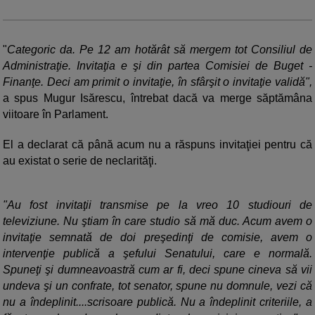
"
Categoric da. Pe 12 am hotărât să mergem tot Consiliul de
Administraţie. Invitaţia e şi din partea Comisiei de Buget -
Finanţe. Deci am primit o invitaţie, în sfârşit o invitaţie validă",
a spus Mugur Isărescu, întrebat dacă va merge săptămâna
viitoare în Parlament.
El a declarat că până acum nu a răspuns invitaţiei pentru că
au existat o serie de neclarităţi.
"Au fost invitaţii transmise pe la vreo 10 studiouri de
televiziune. Nu ştiam în care studio să mă duc. Acum avem o
invitaţie semnată de doi preşedinţi de comisie, avem o
intervenţie publică a şefului Senatului, care e normală.
Spuneţi şi dumneavoastră cum ar fi, deci spune cineva să vii
undeva şi un confrate, tot senator, spune nu domnule, vezi că
nu a îndeplinit....scrisoare publică. Nu a îndeplinit criteriile, a