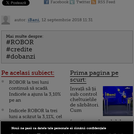
Facebook
Twitter
RSS Feed
autor:
iBani
, 12 septembrie 2018 11:31
Mai multe despre:
#ROBOR
#credite
#dobanzi
Pe acelasi subiect:
Prima pagina pe
scurt:
ROBOR la trei luni
continuă să scadă.
Invață să ții
Indicele a ajuns la 3,10%
sub control
cheltuielile
pe an
de sărbători.
Cum
Indicele ROBOR la trei
luni a scăzut la 3,11%, cel
funcționează cardul de
mai mic nivel din iunie
cumpărături
Nouă ne pasă ca datele tale personale să rămână confidențiale
Indicele ROBOR la trei