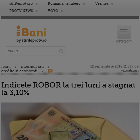
stirileprotv.ro
Romania, te iubesc
Vremea
PROTV NEWS
VOYO
ibani
incontul tau
12 septembrie 2018 11:31 / 69
vizualizari
credite si economii
Indicele ROBOR la trei luni a stagnat
la 3,10%