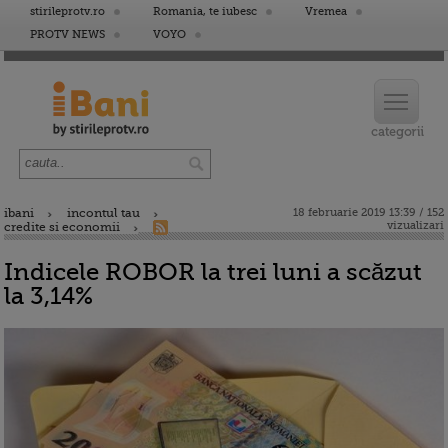
stirileprotv.ro
Romania, te iubesc
Vremea
PROTV NEWS
VOYO
ibani
incontul tau
18 februarie 2019 13:39 / 152
vizualizari
credite si economii
Indicele ROBOR la trei luni a scăzut
la 3,14%