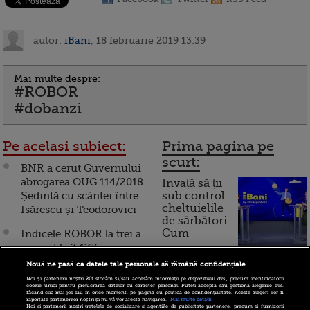
autor:
iBani
, 18 februarie 2019 13:39
Mai multe despre:
#ROBOR
#dobanzi
Pe acelasi subiect:
Prima pagina pe
scurt:
BNR a cerut Guvernului
abrogarea OUG 114/2018.
Invață să ții
Ședintă cu scântei între
sub control
cheltuielile
Isărescu și Teodorovici
de sărbători.
Cum
Indicele ROBOR la trei a
crescut la 3,17%
funcționează cardul de
Nouă ne pasă ca datele tale personale să rămână confidențiale
Indicele ROBOR la 3 luni
cumpărături
Noi și partenerii noștri
201
stocăm și/sau accesăm informații pe dispozitivul dvs., precum identificatorii
a crescut la 3,15%, cel mai
cookie unici pentru prelucrarea datelor cu caracter personal. Puteți accepta sau gestiona alegerile dvs.
făcând clic mai jos sau în orice moment, pe pagina cu politica de confidențialitate. Aceste alegeri vor fi
ridicat nivel din ultimele
raportate partenerilor noștri și nu vă vor afecta navigarea.
Mai multe detalii
Noi si partenerii nostri (retelele de socializare si agentiile de publicitate partenere, precum si furnizorii