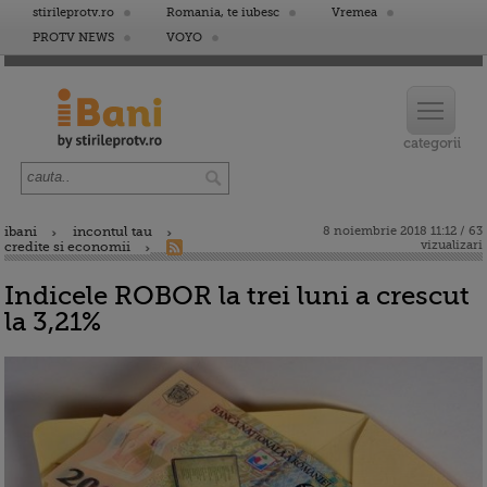
stirileprotv.ro
Romania, te iubesc
Vremea
PROTV NEWS
VOYO
ibani
incontul tau
8 noiembrie 2018 11:12 / 63
vizualizari
credite si economii
Indicele ROBOR la trei luni a crescut
la 3,21%