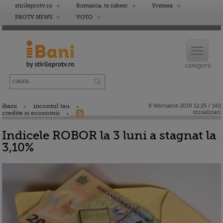
stirileprotv.ro
Romania, te iubesc
Vremea
PROTV NEWS
VOYO
ibani
incontul tau
8 februarie 2019 12:25 / 142
vizualizari
credite si economii
Indicele ROBOR la 3 luni a stagnat la
3,10%