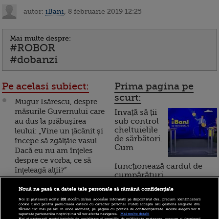
autor:
iBani
, 8 februarie 2019 12:25
Mai multe despre:
#ROBOR
#dobanzi
Pe acelasi subiect:
Prima pagina pe
scurt:
Mugur Isărescu, despre
măsurile Guvernului care
Invață să ții
au dus la prăbușirea
sub control
cheltuielile
leului: „Vine un ţăcănit şi
de sărbători.
începe să zgâlţâie vasul.
Cum
Dacă eu nu am înţeles
despre ce vorba, ce să
funcționează cardul de
înţeleagă alţii?”
cumpărături
BRD: Sistemul bancar
Nouă ne pasă ca datele tale personale să rămână confidențiale
din România nu va putea
Noi și partenerii noștri
201
stocăm și/sau accesăm informații pe dispozitivul dvs., precum identificatorii
Incont , site-ul Știrile Pro
cookie unici pentru prelucrarea datelor cu caracter personal. Puteți accepta sau gestiona alegerile dvs.
plăti noua taxă pe active.
făcând clic mai jos sau în orice moment, pe pagina cu politica de confidențialitate. Aceste alegeri vor fi
TV de informații
raportate partenerilor noștri și nu vă vor afecta navigarea.
Mai multe detalii
ROBOR este influențat
Noi si partenerii nostri (retelele de socializare si agentiile de publicitate partenere, precum si furnizorii