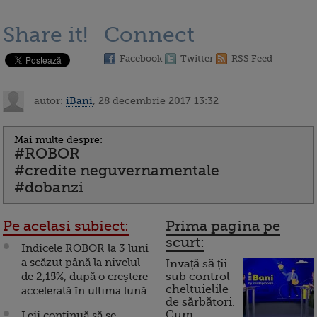
Share it!
Connect
Facebook
Twitter
RSS Feed
autor:
iBani
, 28 decembrie 2017 13:32
Mai multe despre:
#ROBOR
#credite neguvernamentale
#dobanzi
Pe acelasi subiect:
Prima pagina pe
scurt:
Indicele ROBOR la 3 luni
a scăzut până la nivelul
Invață să ții
de 2,15%, după o creștere
sub control
cheltuielile
accelerată în ultima lună
de sărbători.
Cum
Leii continuă să se