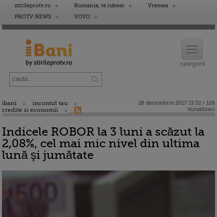
stirileprotv.ro
Romania, te iubesc
Vremea
PROTV NEWS
VOYO
ibani
incontul tau
28 decembrie 2017 13:32 / 126
vizualizari
credite si economii
Indicele ROBOR la 3 luni a scăzut la
2,08%, cel mai mic nivel din ultima
lună şi jumătate