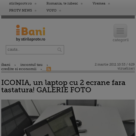
stirileprotv.ro
Romania, te iubesc
Vremea
PROTV NEWS
VOYO
ibani
incontul tau
2 martie 2011 10:53 / 629
vizualizari
credite si economii
ICONIA, un laptop cu 2 ecrane fara
tastatura! GALERIE FOTO