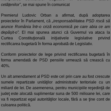
cetăţenilor"
, se mai spune în comunicat
Premierul Ludovic Orban a afirmat, după adoptarea
proiectelor în Parlament, că
„iresponsabilitatea PSD riscă să
arunce România într-o criză economică pe care abia ce am
depăşit-o”.
El mai spunea atunci că Guvernul va ataca la
Curtea Constituţională iniţiativele legislative privind
rectificarea bugetară în forma aprobată de Legislativ.
Conform proiectelor de lege privind rectificarea bugetară în
forma amendată de PSD pensiile urmează să crească cu
40%.
Un alt amendament al PSD este cel prin care au fost crescute
sumele repartizate unităţilor administrativ teritoriale cu un
miliard de lei. De asemenena, pentru municipiile reşedinţă de
judeţ este alocată suplimentar suna de 500 milioane lei, care
va fi repartizat egal autorităţilor locale, fără a se ţine cont de
culoarea politică.