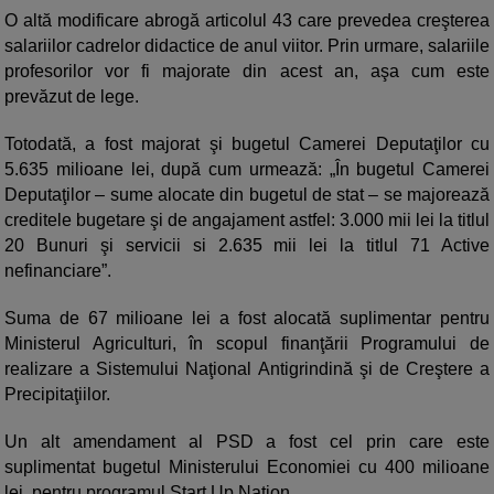
O altă modificare abrogă articolul 43 care prevedea creşterea
salariilor cadrelor didactice de anul viitor. Prin urmare, salariile
profesorilor vor fi majorate din acest an, aşa cum este
prevăzut de lege.
Totodată, a fost majorat şi bugetul Camerei Deputaţilor cu
5.635 milioane lei, după cum urmează: „În bugetul Camerei
Deputaţilor – sume alocate din bugetul de stat – se majorează
creditele bugetare şi de angajament astfel: 3.000 mii lei la titlul
20 Bunuri şi servicii si 2.635 mii lei la titlul 71 Active
nefinanciare”.
Suma de 67 milioane lei a fost alocată suplimentar pentru
Ministerul Agriculturi, în scopul finanţării Programului de
realizare a Sistemului Naţional Antigrindină şi de Creştere a
Precipitaţiilor.
Un alt amendament al PSD a fost cel prin care este
suplimentat bugetul Ministerului Economiei cu 400 milioane
lei, pentru programul Start Up Nation.