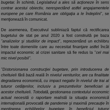
bugetar. În schimb, Legislativul a ales să acţioneze în sens
contrar acestui obiectiv, nerespectând astfel angajamentele
europene pe care România are obligaţia a le îndeplini
", se
menţionează în comunicat.
De asemenea, Executivul subliniază faptul că rectificarea
bugetului de stat pe anul 2020 a fost construită pe baza
"analizelor şi studiilor de impact
", reprezentând un echilibru
între toate domeniile care au necesitat finanţare astfel încât
impactul economic al crizei sanitare să fie redus la "
cel mai
mic nivel posibil".
"Distorsionarea construcţiei bugetare, prin introducerea de
cheltuieli fără bază reală în nivelul veniturilor, are ca finalitate
degradarea economică, cu impact negativ în nivelul de trai al
tuturor cetăţenilor, inclusiv a prezumtivilor beneficiari ai
acestor cheltuieli. Totodată, gestionarea contextului economic
actual necesită o raportare realistă la situaţia economică
internaţională provocată de pandemie şi maximă precauţie în
menţinerea echilibrelor bugetare în beneficiul tuturor