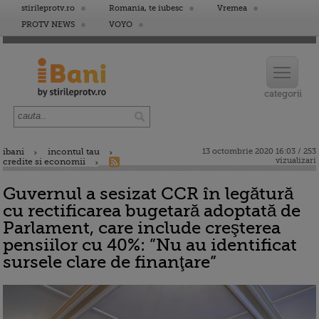
stirileprotv.ro
Romania, te iubesc
Vremea
PROTV NEWS
VOYO
ibani
incontul tau
13 octombrie 2020 16:03 / 253
vizualizari
credite si economii
Guvernul a sesizat CCR în legătură
cu rectificarea bugetară adoptată de
Parlament, care include creşterea
pensiilor cu 40%: ”Nu au identificat
sursele clare de finanţare”