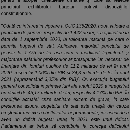
pentru a acoperi cheltuielile urmărite şi care să reflecte
principiul echilibrului bugetar, potrivit dispoziţiilor
constituţionale.
"
Odată cu intrarea în vigoare a OUG 135/2020, noua valoare a
punctului de pensie, respectiv de 1.442 de lei, s-a aplicat de la
data de 1 septembrie 2020, la valoarea maximă pe care o
permite bugetul de stat. Aplicarea majorării punctului de
pensie la 1.775 de lei aşa cum a modificat legiuitorul şi
majorarea salariilor profesorilor ar presupune 'un necesar de
finanţare din fonduri publice de 11,2 miliarde de lei în anul
2020, respectiv 1,06% din PIB şi 34,3 miliarde de lei în anul
2021 (reprezentând 3,05% din PIB)'. Or, execuţia bugetului
general consolidat în primele luni ale anului 2020 a înregistrat
un deficit de 45,17 miliarde de lei, respectiv 4,17% din PIB. În
condiţiile actualei crize sanitare extrem de grave, în care
presiunea asupra bugetului de stat este uriaşă din cauza
creşterilor masive a cheltuielilor nepermanente, iar riscul de a
avea un deficit bugetar uriaş în 2021 este unul ridicat,
Parlamentul ar trebui să contribuie la corecţia deficitului