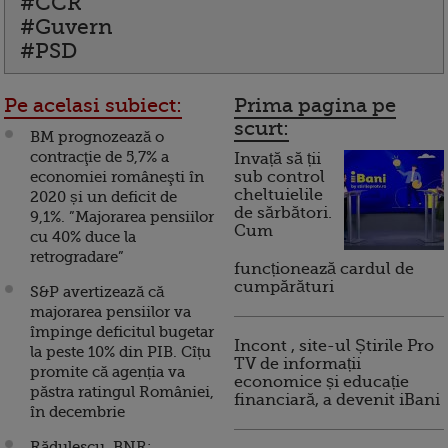
#CCR
#Guvern
#PSD
Pe acelasi subiect:
Prima pagina pe
scurt:
BM prognozează o
contracţie de 5,7% a
Invață să ții
economiei româneşti în
sub control
cheltuielile
2020 și un deficit de
de sărbători.
9,1%. ”Majorarea pensiilor
Cum
cu 40% duce la
retrogradare”
funcționează cardul de
cumpărături
S&P avertizează că
majorarea pensiilor va
împinge deficitul bugetar
Incont , site-ul Știrile Pro
la peste 10% din PIB. Cîțu
TV de informații
promite că agenția va
economice și educație
păstra ratingul României,
financiară, a devenit iBani
în decembrie
Rădulescu, BNR: