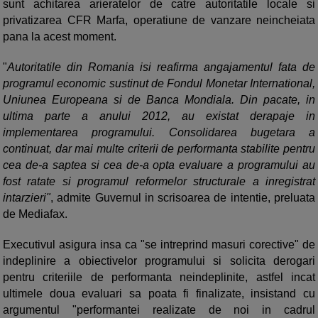
sunt achitarea arieratelor de catre autoritatile locale si
privatizarea CFR Marfa, operatiune de vanzare neincheiata
pana la acest moment.
"
Autoritatile din Romania isi reafirma angajamentul fata de
programul economic sustinut de Fondul Monetar International,
Uniunea Europeana si de Banca Mondiala. Din pacate, in
ultima parte a anului 2012, au existat derapaje in
implementarea programului. Consolidarea bugetara a
continuat, dar mai multe criterii de performanta stabilite pentru
cea de-a saptea si cea de-a opta evaluare a programului au
fost ratate si programul reformelor structurale a inregistrat
intarzieri"
, admite Guvernul in scrisoarea de intentie, preluata
de Mediafax.
Executivul asigura insa ca "se intreprind masuri corective" de
indeplinire a obiectivelor programului si solicita derogari
pentru criteriile de performanta neindeplinite, astfel incat
ultimele doua evaluari sa poata fi finalizate, insistand cu
argumentul "performantei realizate de noi in cadrul