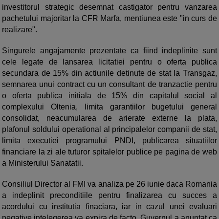
investitorul strategic desemnat castigator pentru vanzarea
pachetului majoritar la CFR Marfa, mentiunea este "in curs de
realizare".
Singurele angajamente prezentate ca fiind indeplinite sunt
cele legate de lansarea licitatiei pentru o oferta publica
secundara de 15% din actiunile detinute de stat la Transgaz,
semnarea unui contract cu un consultant de tranzactie pentru
o oferta publica initiala de 15% din capitalul social al
complexului Oltenia, limita garantiilor bugetului general
consolidat, neacumularea de arierate externe la plata,
plafonul soldului operational al principalelor companii de stat,
limita executiei programului PNDI, publicarea situatiilor
financiare la zi ale tuturor spitalelor publice pe pagina de web
a Ministerului Sanatatii.
Consiliul Director al FMI va analiza pe 26 iunie daca Romania
a indeplinit preconditiile pentru finalizarea cu succes a
acordului cu institutia finaciara, iar in cazul unei evaluari
negative intelegerea va expira de facto. Guvernul a anuntat ca