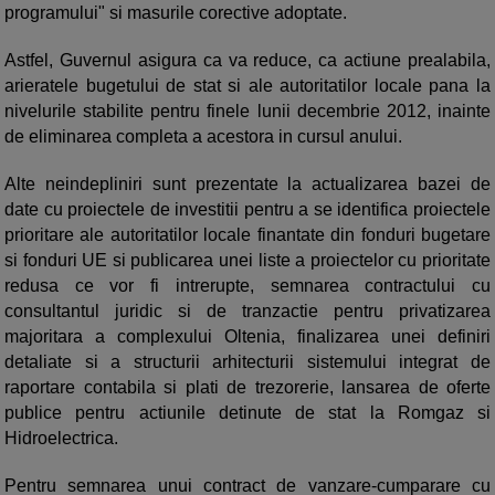
programului" si masurile corective adoptate.
Astfel, Guvernul asigura ca va reduce, ca actiune prealabila,
arieratele bugetului de stat si ale autoritatilor locale pana la
nivelurile stabilite pentru finele lunii decembrie 2012, inainte
de eliminarea completa a acestora in cursul anului.
Alte neindepliniri sunt prezentate la actualizarea bazei de
date cu proiectele de investitii pentru a se identifica proiectele
prioritare ale autoritatilor locale finantate din fonduri bugetare
si fonduri UE si publicarea unei liste a proiectelor cu prioritate
redusa ce vor fi intrerupte, semnarea contractului cu
consultantul juridic si de tranzactie pentru privatizarea
majoritara a complexului Oltenia, finalizarea unei definiri
detaliate si a structurii arhitecturii sistemului integrat de
raportare contabila si plati de trezorerie, lansarea de oferte
publice pentru actiunile detinute de stat la Romgaz si
Hidroelectrica.
Pentru semnarea unui contract de vanzare-cumparare cu