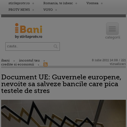
stirileprotv.ro
Romania, te iubesc
Vremea
PROTV NEWS
VOYO
ibani
incontul tau
8 iulie 2011 14:08 / 221
vizualizari
credite si economii
Document UE: Guvernele europene,
nevoite sa salveze bancile care pica
testele de stres