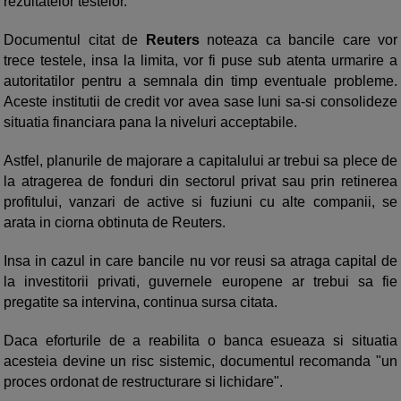
rezultatelor testelor.
Documentul citat de
Reuters
noteaza ca bancile care vor
trece testele, insa la limita, vor fi puse sub atenta urmarire a
autoritatilor pentru a semnala din timp eventuale probleme.
Aceste institutii de credit vor avea sase luni sa-si consolideze
situatia financiara pana la niveluri acceptabile.
Astfel, planurile de majorare a capitalului ar trebui sa plece de
la atragerea de fonduri din sectorul privat sau prin retinerea
profitului, vanzari de active si fuziuni cu alte companii, se
arata in ciorna obtinuta de Reuters.
Insa in cazul in care bancile nu vor reusi sa atraga capital de
la investitorii privati, guvernele europene ar trebui sa fie
pregatite sa intervina, continua sursa citata.
Daca eforturile de a reabilita o banca esueaza si situatia
acesteia devine un risc sistemic, documentul recomanda "un
proces ordonat de restructurare si lichidare".