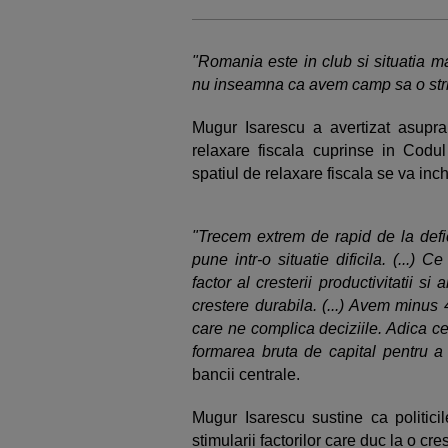
"Romania este in club si situatia 
nu inseamna ca avem camp sa o str
Mugur Isarescu a avertizat asupra
relaxare fiscala cuprinse in Codul 
spatiul de relaxare fiscala se va inc
"Trecem extrem de rapid de la defi
pune intr-o situatie dificila. (...) 
factor al cresterii productivitatii s
crestere durabila. (...) Avem minus
care ne complica deciziile. Adica c
formarea bruta de capital pentru 
bancii centrale.
Mugur Isarescu sustine ca politici
stimularii factorilor care duc la o c