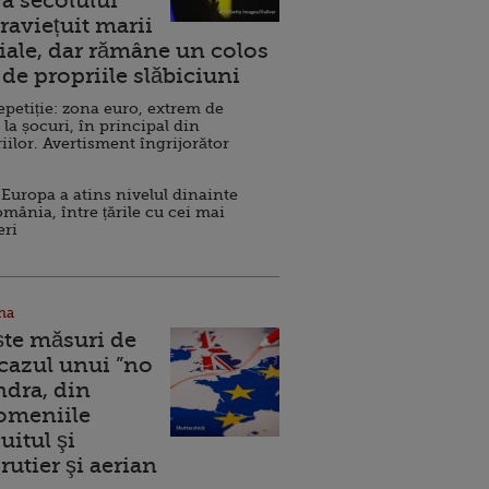
a secolului
raviețuit marii
ale, dar rămâne un colos
de propriile slăbiciuni
repetiție: zona euro, extrem de
 la șocuri, în principal din
iilor. Avertisment îngrijorător
Europa a atins nivelul dinainte
omânia, între țările cu cei mai
eri
na
ște măsuri de
 cazul unui ”no
ndra, din
Domeniile
uitul şi
rutier şi aerian