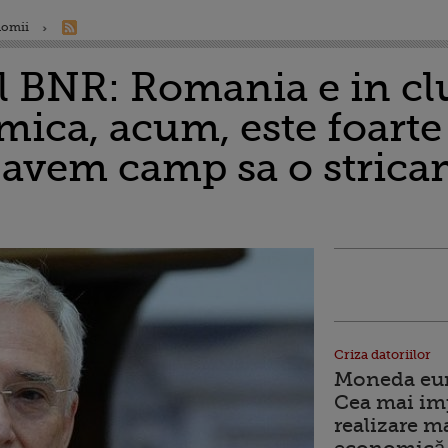
nomii
 BNR: Romania e in clu
ca, acum, este foarte
avem camp sa o stricam
Criza datoriilor
Moneda euro
Cea mai im
realizare m