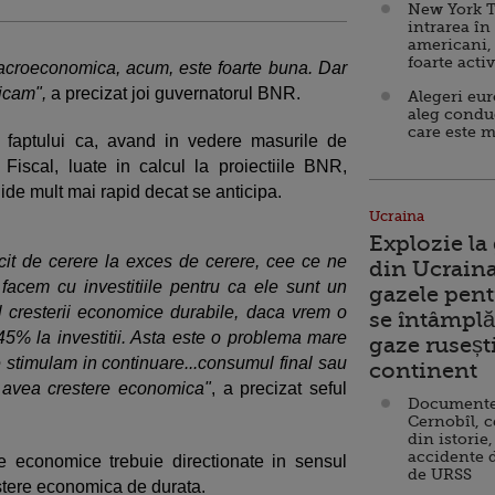
New York T
intrarea în
americani,
foarte acti
macroeconomica, acum, este foarte buna. Dar
icam",
a precizat joi guvernatorul BNR.
Alegeri eu
aleg condu
care este m
 faptului ca, avand in vedere masurile de
Fiscal, luate in calcul la proiectiile BNR,
hide mult mai rapid decat se anticipa.
Ucraina
Explozie la
cit de cerere la exces de cerere, cee ce ne
din Ucraina
Ce facem cu investitiile pentru ca ele sunt un
gazele pent
i al cresterii economice durabile, daca vrem o
se întâmplă 
 45% la investitii. Asta este o problema mare
gaze ruseșt
e stimulam in continuare...consumul final sau
continent
a avea crestere economica"
, a precizat seful
Documente d
Cernobîl, c
din istorie,
accidente 
le economice trebuie directionate in sensul
de URSS
restere economica de durata.