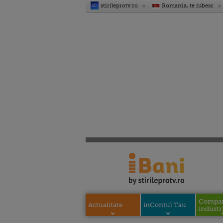
stirileprotv.ro
Romania, te iubesc
Compani
Actualitate
inContul Tau
industri