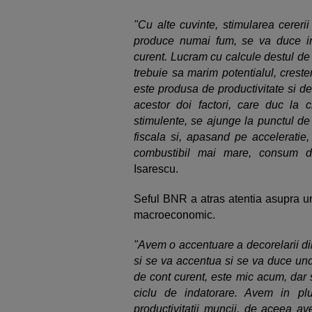
"Cu alte cuvinte, stimularea cerer
produce numai fum, se va duce in p
curent. Lucram cu calcule destul de
trebuie sa marim potentialul, crest
este produsa de productivitate si d
acestor doi factori, care duc la 
stimulente, se ajunge la punctul de
fiscala si, apasand pe accelerati
combustibil mai mare, consum de
Isarescu.
Seful BNR a atras atentia asupra uno
macroeconomic.
"Avem o accentuare a decorelarii dintr
si se va accentua si se va duce undev
de cont curent, este mic acum, dar 
ciclu de indatorare. Avem in plu
productivitatii muncii, de aceea a