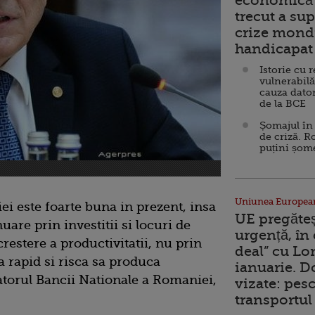
economică 
trecut a sup
crize mondi
handicapat 
Istorie cu 
vulnerabilă
cauza dator
de la BCE
Șomajul în 
de criză. R
puțini șom
Uniunea Europea
i este foarte buna in prezent, insa
UE pregăte
uare prin investitii si locuri de
urgență, în
restere a productivitatii, nu prin
deal” cu Lo
 rapid si risca sa produca
ianuarie. 
atorul Bancii Nationale a Romaniei,
vizate: pesc
transportul 