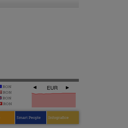
EUR
RON
RON
RON
RON
e
Smart People
Infografice