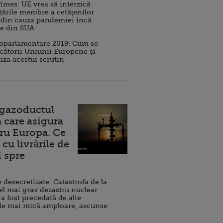
imes: UE vrea să interzică
 țările membre a cetăţenilor
 din cauza pandemiei încă
ve din SUA
roparlamentare 2019: Cum se
cătorii Uniunii Europene și
iza acestui scrutin
 gazoductul
 care asigura
ru Europa. Ce
cu livrările de
i spre
esecretizate: Catastrofa de la
el mai grav dezastru nuclear
 a fost precedată de alte
de mai mică amploare, ascunse