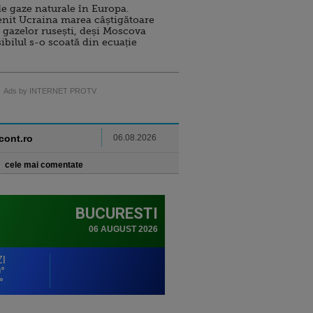
e gaze naturale în Europa.
nit Ucraina marea câștigătoare
 gazelor rusești, deși Moscova
sibilul s-o scoată din ecuație
Ads by INTERNET PROTV
ncont.ro
06.08.2026
cele mai comentate