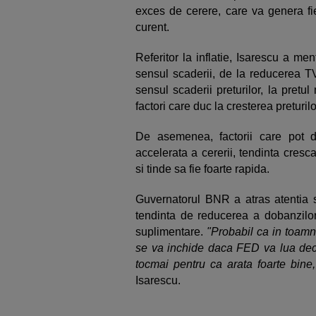
exces de cerere, care va genera fie 
curent.
Referitor la inflatie, Isarescu a men
sensul scaderii, de la reducerea TV
sensul scaderii preturilor, la pretul
factori care duc la cresterea preturi
De asemenea, factorii care pot du
accelerata a cererii, tendinta cresca
si tinde sa fie foarte rapida.
Guvernatorul BNR a atras atentia s
tendinta de reducerea a dobanzilor
suplimentare.
"Probabil ca in toamn
se va inchide daca FED va lua deciz
tocmai pentru ca arata foarte bine
Isarescu.