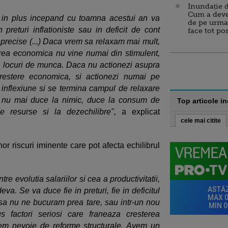
Inundație d
Cum a deve
ii in plus incepand cu toamna acestui an va
de pe urma
returi inflationiste sau in deficit de cont
face tot po
 precise (...) Daca vrem sa relaxam mai mult,
erea economica nu vine numai din stimulent,
e locuri de munca. Daca nu actionezi asupra
crestere economica, si actionezi numai pe
 inflexiune si se termina campul de relaxare
e, nu mai duce la nimic, duce la consum de
Top articole i
 resurse si la dezechilibre",
a explicat
cele mai citite
r riscuri iminente care pot afecta echilibrul
e evolutia salariilor si cea a productivitatii,
a. Se va duce fie in preturi, fie in deficitul
sa nu ne bucuram prea tare, sau intr-un nou
s factori seriosi care franeaza cresterea
vem nevoie de reforme structurale. Avem un