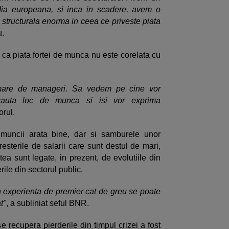
dia europeana, si inca in scadere, avem o
a structurala enorma in ceea ce priveste piata
u.
ul ca piata fortei de munca nu este corelata cu
 mare de manageri. Sa vedem pe cine vor
cauta loc de munca si isi vor exprima
orul.
ei muncii arata bine, dar si samburele unor
resterile de salarii care sunt destul de mari,
tea sunt legate, in prezent, de evolutiile din
rile din sectorul public.
din experienta de premier cat de greu se poate
t"
, a subliniat seful BNR.
se recupera pierderile din timpul crizei a fost