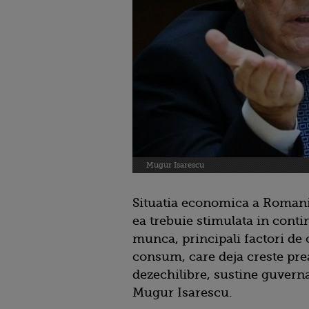
Mugur Isarescu
Situatia economica a Romanie
ea trebuie stimulata in contin
munca, principali factori de c
consum, care deja creste prea
dezechilibre, sustine guvern
Mugur Isarescu.