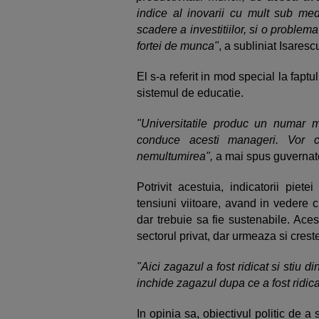
indice al inovarii cu mult sub me
scadere a investitiilor, si o problem
fortei de munca"
, a subliniat Isaresc
El s-a referit in mod special la fapt
sistemul de educatie.
"Universitatile produc un numar
conduce acesti manageri. Vor 
nemultumirea",
a mai spus guvernat
Potrivit acestuia, indicatorii piet
tensiuni viitoare, avand in vedere c
dar trebuie sa fie sustenabile. Aces
sectorul privat, dar urmeaza si creste
"Aici zagazul a fost ridicat si stiu 
inchide zagazul dupa ce a fost ridica
In opinia sa, obiectivul politic de a 