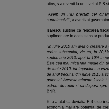
atins, s-a revenit la un nivel al PIB s
"Avem un PIB precum cel dinaint
supraincalzit",
a avertizat guvernato
Isarescu sustine ca relaxarea fiscal
suplimentare in acest sens ar produc
"In iulie 2010 am avut o crestere a
redus substantial, zic eu, la 20,
septembrie 2013, apoi la 16% in iun
Este cea mai mica rata medie din ul
de iunie 2010, iar impactul s-a vazut
de anul trecut si din iunie 2015 a s
potential. Aceasta relaxare fiscala (.
extrem de rapid si sa dispara spre s
BNR.
El a aratat ca deviatia PIB este in
economia mai are potential de crest