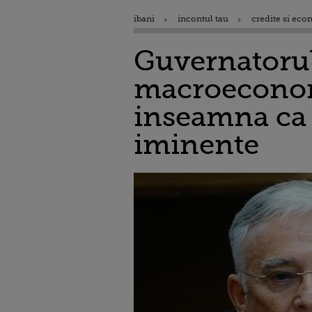
ibani
incontul tau
credite si eco
Guvernatorul
macroeconomi
inseamna ca 
iminente