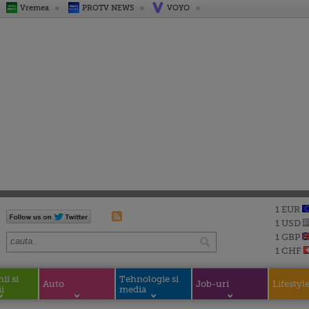
Vremea
PROTV NEWS
VOYO
1 EUR
1 USD
1 GBP
1 CHF
i si
Tehnologie si
Auto
Job-uri
Lifestyl
i
media