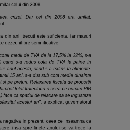
imilar celui din 2008.
ea crizei. Dar cel din 2008 era umflat,
rul.
a din anii trecuti este suficienta, iar masuri
e dezechilibre semnificative.
 cotei medii de TVA de la 17,5% la 22%, s-a
6% cand s-a redus cota de TVA la paine in
ie anul acesta, cand s-a extins la alimente.
timii 15 ani, s-a dus sub cota medie dinainte
 si pe preturi. Relaxarea fiscala de proportii
chimbat total traiectoria a ceea ce numim PIB
..) face ca spatiul de relaxare sa se ingusteze
farsitul acestui an"
, a explicat guvernatorul
ca negativa in prezent, ceea ce inseamna ca
ere, insa spre finele anului se va trece la