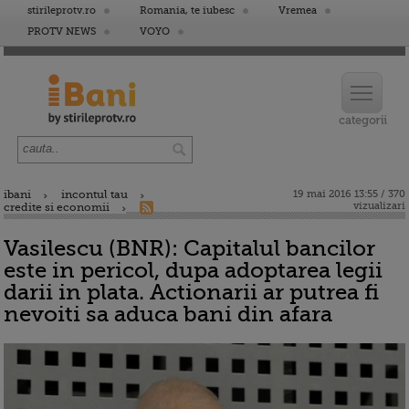
stirileprotv.ro
Romania, te iubesc
Vremea
PROTV NEWS
VOYO
ibani
incontul tau
19 mai 2016 13:55 / 370
vizualizari
credite si economii
Vasilescu (BNR): Capitalul bancilor
este in pericol, dupa adoptarea legii
darii in plata. Actionarii ar putrea fi
nevoiti sa aduca bani din afara