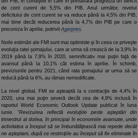
din PIB, în condiţiile în care în primăvară prognoza un deficit
de cont curent de 5,5% din PIB. Anul următor, nivelul
deficitului de cont curent se va reduce până la 4,5% din PIB,
mai bine decât reducerea până la 4,7% din PIB pe care o
preconiza în aprilie, potrivit
Agerpres
.
Noile estimări ale FMI sunt mai optimiste şi în ceea ce priveşte
evoluţia ratei şomajului, care ar urma să crească de la 3,9% în
2019 până la 7,9% în 2020, semnificativ mai puţin faţă de
avansul până la 10,1% cât estima în aprilie. În schimb,
previziunile pentru 2021, când rata şomajului ar urma să se
reducă până la 6%, au rămas nemodificate.
La nivel global, FMI se aşteaptă la o contracţie de 4,4% în
2020, una mai puţin severă decât cea de 4,9% inclusă în
raportul World Economic Outlook Update publicat în luna
iunie.
"Revizuirea reflectă evoluţiile peste aşteptări din
trimestrul al doilea, în principal în economiile avansate, unde
activitatea a început să se îmbunătăţească mai repede decât
ne aşteptam, după ce restricţiile au început să fie eliminate în