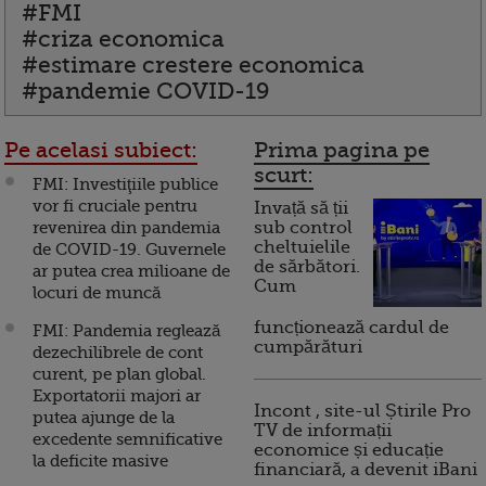
#FMI
#criza economica
#estimare crestere economica
#pandemie COVID-19
Pe acelasi subiect:
Prima pagina pe
scurt:
FMI: Investiţiile publice
vor fi cruciale pentru
Invață să ții
revenirea din pandemia
sub control
cheltuielile
de COVID-19. Guvernele
de sărbători.
ar putea crea milioane de
Cum
locuri de muncă
funcționează cardul de
FMI: Pandemia reglează
cumpărături
dezechilibrele de cont
curent, pe plan global.
Exportatorii majori ar
Incont , site-ul Știrile Pro
putea ajunge de la
TV de informații
excedente semnificative
economice și educație
la deficite masive
financiară, a devenit iBani