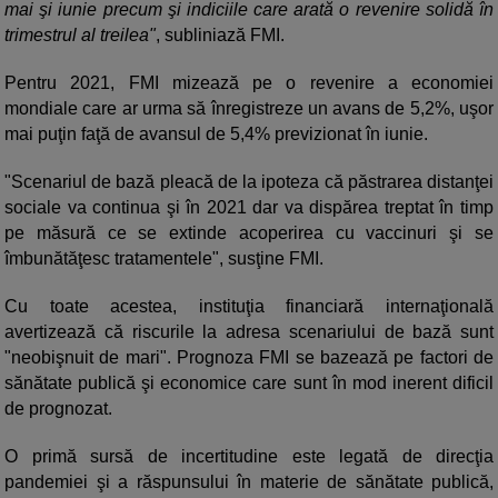
mai şi iunie precum şi indiciile care arată o revenire solidă în
trimestrul al treilea"
, subliniază FMI.
Pentru 2021, FMI mizează pe o revenire a economiei
mondiale care ar urma să înregistreze un avans de 5,2%, uşor
mai puţin faţă de avansul de 5,4% previzionat în iunie.
"Scenariul de bază pleacă de la ipoteza că păstrarea distanţei
sociale va continua şi în 2021 dar va dispărea treptat în timp
pe măsură ce se extinde acoperirea cu vaccinuri şi se
îmbunătăţesc tratamentele", susţine FMI.
Cu toate acestea, instituţia financiară internaţională
avertizează că riscurile la adresa scenariului de bază sunt
"neobişnuit de mari". Prognoza FMI se bazează pe factori de
sănătate publică şi economice care sunt în mod inerent dificil
de prognozat.
O primă sursă de incertitudine este legată de direcţia
pandemiei şi a răspunsului în materie de sănătate publică,