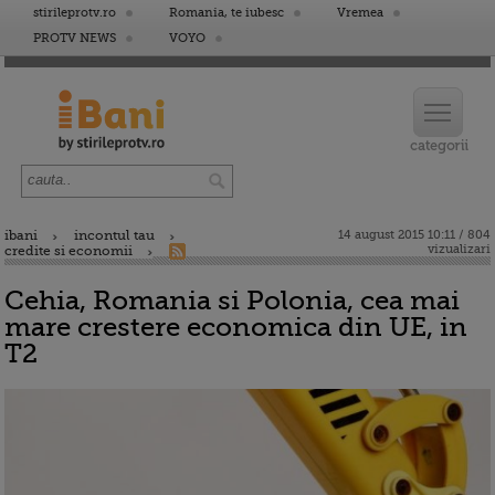
stirileprotv.ro
Romania, te iubesc
Vremea
PROTV NEWS
VOYO
ibani
incontul tau
14 august 2015 10:11 / 804
vizualizari
credite si economii
Cehia, Romania si Polonia, cea mai
mare crestere economica din UE, in
T2