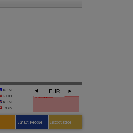
EUR
RON
RON
RON
RON
e
Smart People
Infografice