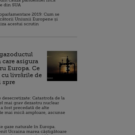
 din cauza pandemiei încă
ve din SUA
roparlamentare 2019: Cum se
cătorii Uniunii Europene și
iza acestui scrutin
 gazoductul
 care asigura
ru Europa. Ce
cu livrările de
i spre
esecretizate: Catastrofa de la
el mai grav dezastru nuclear
 a fost precedată de alte
de mai mică amploare, ascunse
e gaze naturale în Europa.
nit Ucraina marea câștigătoare