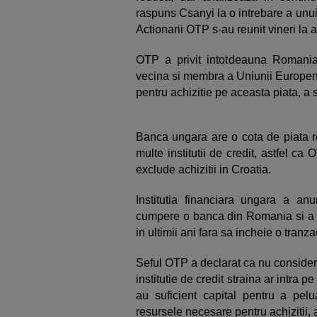
raspuns Csanyi la o intrebare a unui a
Actionarii OTP s-au reunit vineri la
OTP a privit intotdeauna Romania c
vecina si membra a Uniunii Europene
pentru achizitie pe aceasta piata, a 
Banca ungara are o cota de piata re
multe institutii de credit, astfel ca
exclude achizitii in Croatia.
Institutia financiara ungara a an
cumpere o banca din Romania si a a
in ultimii ani fara sa incheie o tranza
Seful OTP a declarat ca nu considera
institutie de credit straina ar intra 
au suficient capital pentru a pe
resursele necesare pentru achizitii, 