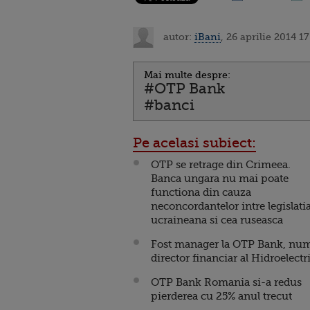
autor:
iBani
, 26 aprilie 2014 17
Mai multe despre:
#OTP Bank
#banci
Pe acelasi subiect:
OTP se retrage din Crimeea.
Banca ungara nu mai poate
functiona din cauza
neconcordantelor intre legislati
ucraineana si cea ruseasca
Fost manager la OTP Bank, num
director financiar al Hidroelectr
OTP Bank Romania si-a redus
pierderea cu 25% anul trecut