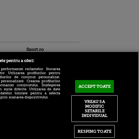
Sport.ro
ele pentru a oferi:
 performanței reclamelor. Stocarea
v. Utilizarea profilurilor pentru
ilurilor de conținut personalizat.
 personalizate. Crearea profilurilor
rmanței conținutului. Înțelegerea
ACCEPT TOATE
n surse diferite. Utilizarea de date
 datelor limitate pentru a selecta
Cele trei motive pentru care
ntru
 prin scanarea dispozitivului.
Rodri a refuzat-o pe Real
ita lui,
VREAU SA
Madrid pentru Barcelona
t tată!
MODIFIC
Vine la CFR Cluj?! Edi
SETARILE
, Adela
Iordănescu i-a dat
INDIVIDUAL
rol
răspunsul pe loc lui Ioan
V
Varga
pă o
RESPING TOATE
Numărul 11 mondial explică
n film, Sir
unde greșește WTA: „Scade
se