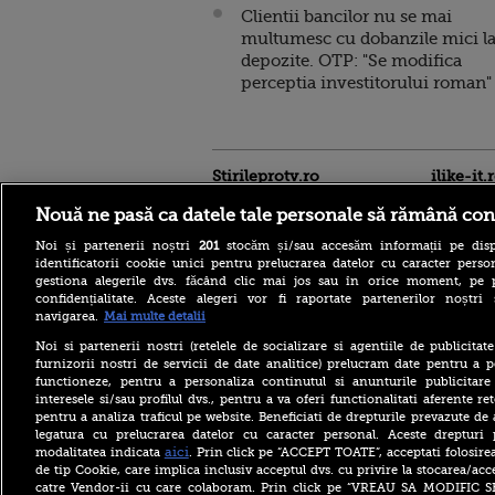
Clientii bancilor nu se mai
multumesc cu dobanzile mici l
depozite. OTP: "Se modifica
perceptia investitorului roman"
Stirileprotv.ro
ilike-it.
Nouă ne pasă ca datele tale personale să rămână con
Noi și partenerii noștri
201
stocăm și/sau accesăm informații pe disp
identificatorii cookie unici pentru prelucrarea datelor cu caracter person
gestiona alegerile dvs. făcând clic mai jos sau în orice moment, pe 
confidențialitate. Aceste alegeri vor fi raportate partenerilor noștr
navigarea.
Mai multe detalii
Bacteria care „mănâncă”
Noi si partenerii nostri (retelele de socializare si agentiile de publicita
țesuturile a provocat
furnizorii nostri de servicii de date analitice) prelucram date pentru a p
moartea a cinci persoane în
functioneze, pentru a personaliza continutul si anunturile publicitare
acest an, anunță autoritățile
interesele si/sau profilul dvs., pentru a va oferi functionalitati aferente ret
pentru a analiza traficul pe website. Beneficiati de drepturile prevazute de
Bolojan, înaintea ratingului
de țară Moody’s: Am fost
legatura cu prelucrarea datelor cu caracter personal. Aceste drepturi 
cinstiți cu românii, am
aici
modalitatea indicata
. Prin click pe “ACCEPT TOATE”, acceptati folosire
muncit din greu. Alianța
de tip Cookie, care implica inclusiv acceptul dvs. cu privire la stocarea/acc
PSD-AUR ”minează” țara
catre Vendor-ii cu care colaboram. Prin click pe “VREAU SA MODIFIC 