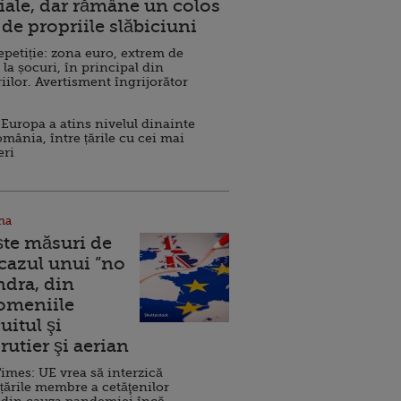
ale, dar rămâne un colos
de propriile slăbiciuni
repetiție: zona euro, extrem de
 la șocuri, în principal din
iilor. Avertisment îngrijorător
Europa a atins nivelul dinainte
omânia, între țările cu cei mai
eri
na
ște măsuri de
 cazul unui ”no
ndra, din
Domeniile
uitul şi
rutier şi aerian
imes: UE vrea să interzică
 țările membre a cetăţenilor