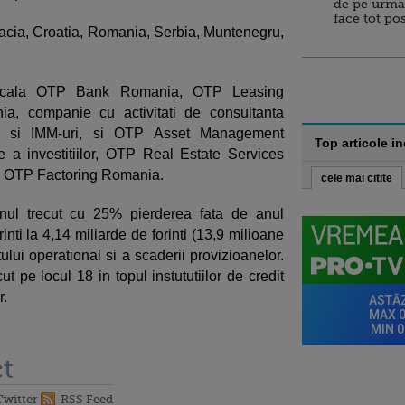
de pe urma
face tot po
acia, Croatia, Romania, Serbia, Muntenegru,
locala OTP Bank Romania, OTP Leasing
, companie cu activitati de consultanta
ocale si IMM-uri, si OTP Asset Management
Top articole i
 a investitiilor, OTP Real Estate Services
 OTP Factoring Romania.
cele mai citite
ul trecut cu 25% pierderea fata de anul
inti la 4,14 miliarde de forinti (13,9 milioane
tului operational si a scaderii provizioanelor.
t pe locul 18 in topul instututiilor de credit
r.
t
Twitter
RSS Feed