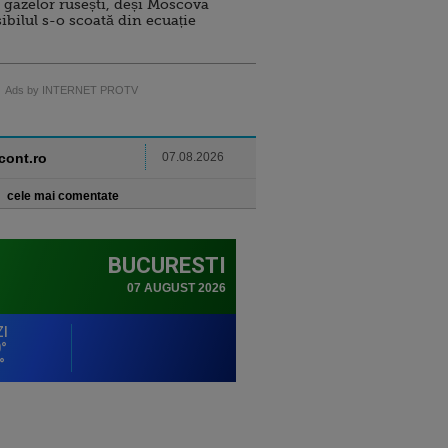
 gazelor rusești, deși Moscova
sibilul s-o scoată din ecuație
Ads by INTERNET PROTV
ncont.ro
07.08.2026
cele mai comentate