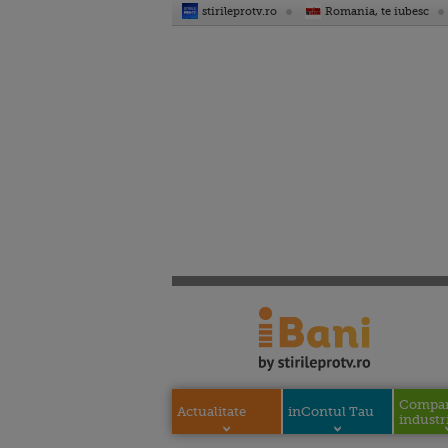
stirileprotv.ro
Romania, te iubesc
Compani
Actualitate
inContul Tau
industri