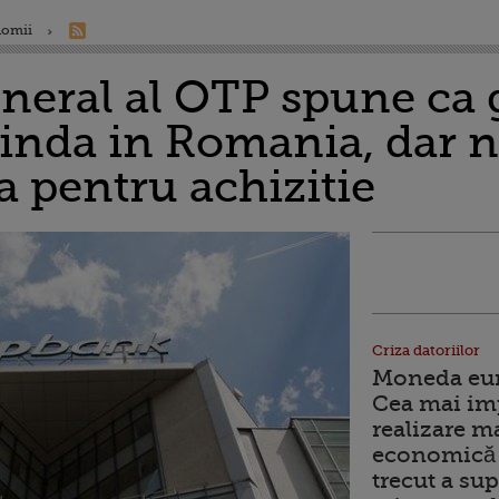
nomii
eneral al OTP spune ca
tinda in Romania, dar n
a pentru achizitie
Criza datoriilor
Moneda euro
Cea mai im
realizare m
economică 
trecut a sup