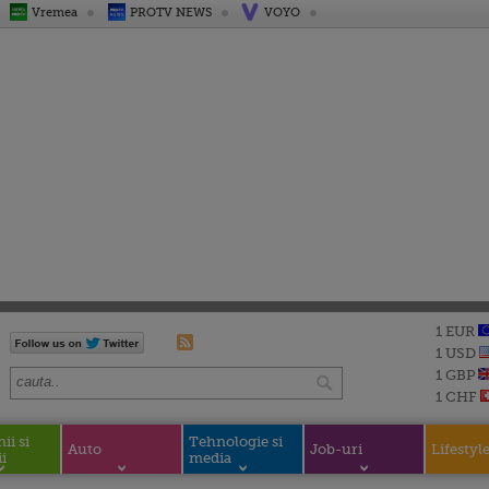
Vremea
PROTV NEWS
VOYO
1 EUR
1 USD
1 GBP
1 CHF
i si
Tehnologie si
Auto
Job-uri
Lifestyl
i
media