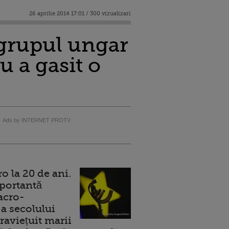
26 aprilie 2014 17:01 / 300 vizualizari
 grupul ungar
u a gasit o
Ads by INTERNET PROTV
 la 20 de ani.
portantă
acro-
a secolului
raviețuit marii