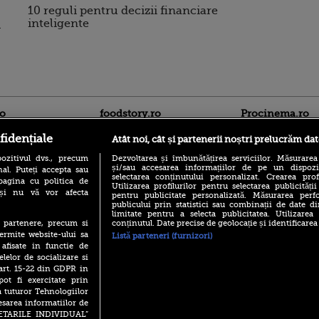
10 reguli pentru decizii financiare
inteligente
a
ro
foodstory.ro
Procinema.ro
fidențiale
Atât noi, cât și partenerii noștri prelucrăm dat
ozitivul dvs., precum
Dezvoltarea și îmbunătățirea serviciilor. Măsurarea
și/sau accesarea informațiilor de pe un dispoziti
al. Puteți accepta sau
selectarea conținutului personalizat. Crearea prof
pagina cu politica de
Utilizarea profilurilor pentru selectarea publicității
i și nu vă vor afecta
pentru publicitate personalizată. Măsurarea perfo
publicului prin statistici sau combinații de date di
limitate pentru a selecta publicitatea. Utilizarea
(P) Descoperă Lumea
Emoții intense pe
conținutul. Date precise de geolocație și identificarea
te partenere, precum si
Evenimentelor din România
Sebastian Stan! Iub
ermite website-ului sa
cu Transilvania Events!
Listă parteneri (furnizori)
Annabelle, l-a făcu
 afisate in functie de
(P) Raku, gaming intens și o
elelor de socializare si
Din 14 septembrie
pauză binemeritată cu...
Popescu revine în 
 art. 15-22 din GDPR in
pizza Guseppe
principal la Pro T
pot fi exercitate prin
(P) Poți folosi bonurile de
a tuturor Tehnologiilor
La 88 de ani și du
masă pentru a comanda
esarea informatiilor de
carieră fabuloasă î
mâncare acasă? Lista
SETARILE INDIVIDUAL”
Anthony Hopkins 