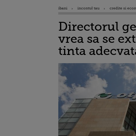
ibani
incontul tau
credite si eco
Directorul g
vrea sa se ex
tinta adecvat