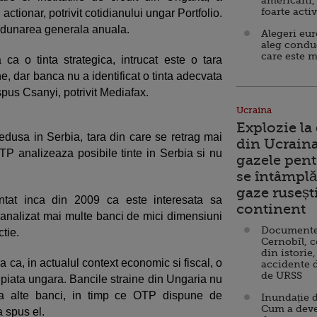
americani,
foarte acti
ctionar, potrivit cotidianului ungar Portfolio.
 adunarea generala anuala.
Alegeri eu
aleg condu
care este m
a o tinta strategica, intrucat este o tara
, dar banca nu a identificat o tinta adecvata
spus Csanyi, potrivit Mediafax.
Ucraina
Explozie la
dusa in Serbia, tara din care se retrag mai
din Ucraina
 OTP analizeaza posibile tinte in Serbia si nu
gazele pent
se întâmplă 
gaze ruseșt
untat inca din 2009 ca este interesata sa
continent
nalizat mai multe banci de mici dimensiuni
Documente d
ctie.
Cernobîl, c
din istorie,
 ca, in actualul context economic si fiscal, o
accidente 
de URSS
pe piata ungara. Bancile straine din Ungaria nu
lua alte banci, in timp ce OTP dispune de
Inundație d
Cum a deve
a spus el.