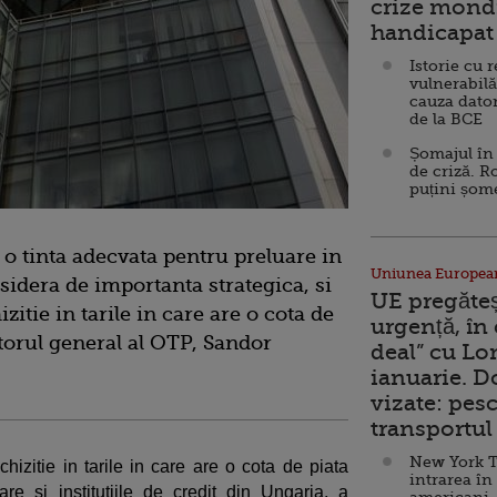
crize mondi
handicapat 
Istorie cu 
vulnerabilă
cauza dator
de la BCE
Șomajul în 
de criză. R
puțini șom
o tinta adecvata pentru preluare in
Uniunea Europea
idera de importanta strategica, si
UE pregăte
zitie in tarile in care are o cota de
urgență, în
ctorul general al OTP, Sandor
deal” cu Lo
ianuarie. 
vizate: pesc
transportul 
New York T
hizitie in tarile in care are o cota de piata
intrarea în
re si institutiile de credit din Ungaria, a