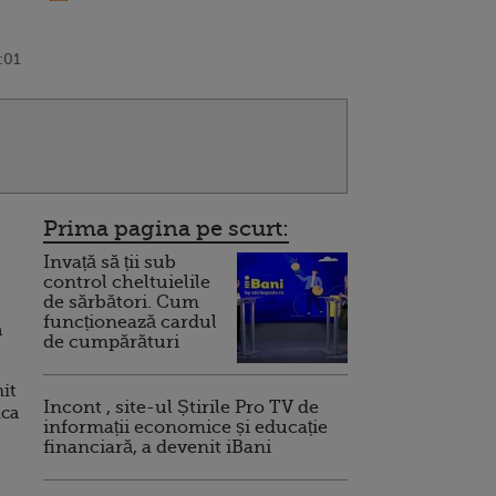
:01
Prima pagina pe scurt:
Invață să ții sub
control cheltuielile
de sărbători. Cum
funcționează cardul
a
de cumpărături
it
Incont , site-ul Știrile Pro TV de
ica
informații economice și educație
financiară, a devenit iBani