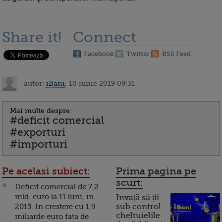
Share it!
Connect
Facebook
Twitter
RSS Feed
autor:
iBani
, 10 iunie 2019 09:31
Mai multe despre:
#deficit comercial
#exporturi
#importuri
Pe acelasi subiect:
Prima pagina pe
scurt:
Deficit comercial de 7,2
mld. euro la 11 luni, in
Invață să ții
2015. In crestere cu 1,9
sub control
cheltuielile
miliarde euro fata de