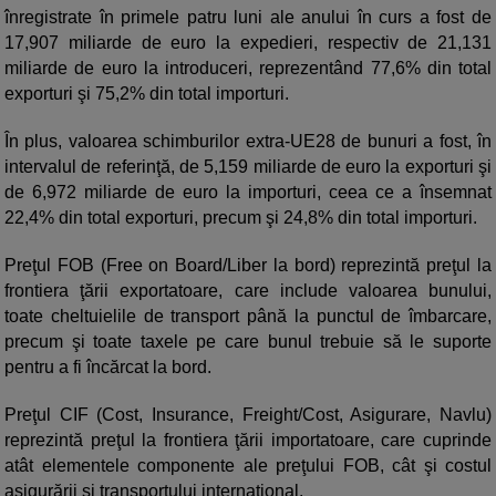
înregistrate în primele patru luni ale anului în curs a fost de
17,907 miliarde de euro la expedieri, respectiv de 21,131
miliarde de euro la introduceri, reprezentând 77,6% din total
exporturi şi 75,2% din total importuri.
În plus, valoarea schimburilor extra-UE28 de bunuri a fost, în
intervalul de referinţă, de 5,159 miliarde de euro la exporturi şi
de 6,972 miliarde de euro la importuri, ceea ce a însemnat
22,4% din total exporturi, precum şi 24,8% din total importuri.
Preţul FOB (Free on Board/Liber la bord) reprezintă preţul la
frontiera ţării exportatoare, care include valoarea bunului,
toate cheltuielile de transport până la punctul de îmbarcare,
precum şi toate taxele pe care bunul trebuie să le suporte
pentru a fi încărcat la bord.
Preţul CIF (Cost, Insurance, Freight/Cost, Asigurare, Navlu)
reprezintă preţul la frontiera ţării importatoare, care cuprinde
atât elementele componente ale preţului FOB, cât şi costul
asigurării şi transportului internaţional.