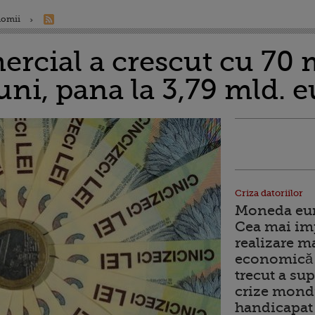
nomii
ercial a crescut cu 70 m
uni, pana la 3,79 mld. 
Criza datoriilor
Moneda euro
Cea mai im
realizare m
economică 
trecut a sup
crize mondi
handicapat 