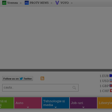
Vremea
PROTV NEWS
VOYO
1 EUR
1 USD
1 GBP
1 CHF
i si
Tehnologie si
Auto
Job-uri
Lifestyl
i
media