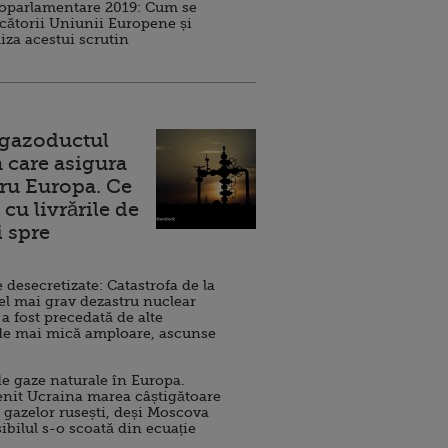
roparlamentare 2019: Cum se
cătorii Uniunii Europene și
iza acestui scrutin
 gazoductul
 care asigura
ru Europa. Ce
cu livrările de
i spre
esecretizate: Catastrofa de la
el mai grav dezastru nuclear
 a fost precedată de alte
de mai mică amploare, ascunse
e gaze naturale în Europa.
nit Ucraina marea câștigătoare
 gazelor rusești, deși Moscova
sibilul s-o scoată din ecuație