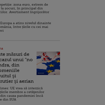
repetiție: zona euro, extrem de
 la șocuri, în principal din
iilor. Avertisment îngrijorător
Europa a atins nivelul dinainte
omânia, între țările cu cei mai
eri
na
ște măsuri de
 cazul unui ”no
ndra, din
Domeniile
uitul şi
rutier şi aerian
imes: UE vrea să interzică
 țările membre a cetăţenilor
 din cauza pandemiei încă
ve din SUA