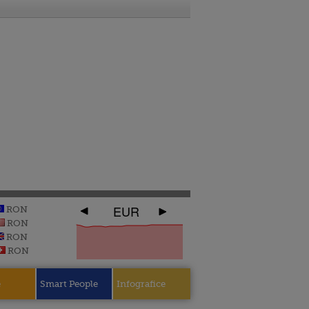
EUR
RON
RON
RON
RON
e
Smart People
Infografice