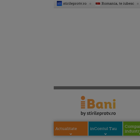
stirileprotv.ro
Romania, te iubesc
Compani
Actualitate
inContul Tau
industri