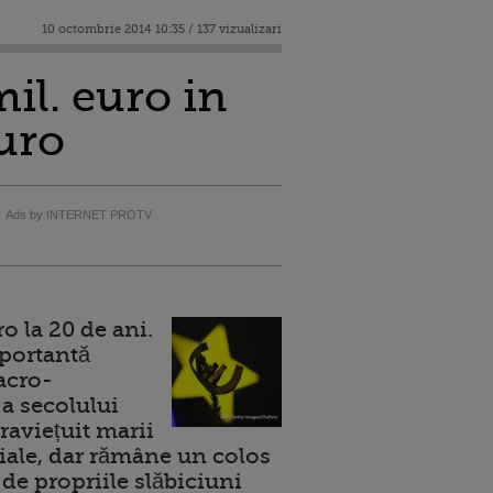
10 octombrie 2014 10:35 / 137 vizualizari
il. euro in
euro
Ads by INTERNET PROTV
 la 20 de ani.
portantă
acro-
a secolului
raviețuit marii
ale, dar rămâne un colos
de propriile slăbiciuni