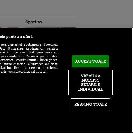
Sport.ro
ele pentru a oferi:
 performanței reclamelor. Stocarea
v. Utilizarea profilurilor pentru
ilurilor de conținut personalizat.
 personalizate. Crearea profilurilor
rmanței conținutului. Înțelegerea
Un fotbalist de doar 27 de
ACCEPT TOATE
n surse diferite. Utilizarea de date
ani, bătut până la moarte
ntru
 datelor limitate pentru a selecta
după ce s-a opus unui jaf. A
ita lui,
 prin scanarea dispozitivului.
murit la spital
t tată!
VREAU SA
MODIFIC
Denis Drăguș, cale liberă
, Adela
SETARILE
spre FCSB: Trabzonspor
rol
INDIVIDUAL
rezolvă transferul cerut de
V
Mohamed Salah
pă o
Mikel Arteta, declarație în
n film, Sir
RESPING TOATE
forță înainte de startul
se
noului sezon. Prmeier
n muzică
League se vede pe VOYO