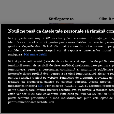
Stirileprotv.ro
ilike-it.
Nouă ne pasă ca datele tale personale să rămână con
Noi și partenerii noștri
201
stocăm și/sau accesăm informații pe disp
identificatorii cookie unici pentru prelucrarea datelor cu caracter person
gestiona alegerile dvs. făcând clic mai jos sau în orice moment, pe 
confidențialitate. Aceste alegeri vor fi raportate partenerilor noștr
VIDEO. Liderul senatorilor
navigarea.
Mai multe detalii
PSD, Daniel Zamfir, către
”colegii neomarxiști” din
Noi si partenerii nostri (retelele de socializare si agentiile de publicita
USR: ”Oamenii sunt înaintea
furnizorii nostri de servicii de date analitice) prelucram date pentru a p
păsărelelor!”
functioneze, pentru a personaliza continutul si anunturile publicitare
interesele si/sau profilul dvs., pentru a va oferi functionalitati aferente ret
Cod galben de inundaţii pe
pentru a analiza traficul pe website. Beneficiati de drepturile prevazute de
râuri din zece bazine
hidrografice, până vineri
legatura cu prelucrarea datelor cu caracter personal. Aceste drepturi 
dimineaţa. Avertismentul
aici
modalitatea indicata
. Prin click pe “ACCEPT TOATE”, acceptati folosire
hidrologilor
de tip Cookie, care implica inclusiv acceptul dvs. cu privire la stocarea/acc
catre Vendor-ii cu care colaboram. Prin click pe “VREAU SA MODIFIC 
„Nu am încredere în el”.
puteti schimba preferintele in mod individual, mai putin cele legate de 
Premierul Canadei l-a
pentru functionarea website-ului.
criticat dur pe Gianni
Infantino, după
controversele de la FIFA