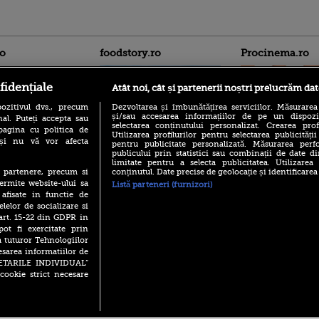
ro
foodstory.ro
Procinema.ro
fidențiale
Atât noi, cât și partenerii noștri prelucrăm dat
ozitivul dvs., precum
Dezvoltarea și îmbunătățirea serviciilor. Măsurarea
și/sau accesarea informațiilor de pe un dispoziti
al. Puteți accepta sau
selectarea conținutului personalizat. Crearea prof
pagina cu politica de
Utilizarea profilurilor pentru selectarea publicității
i și nu vă vor afecta
pentru publicitate personalizată. Măsurarea perfo
publicului prin statistici sau combinații de date di
(P) Descoperă Lumea
Emoții intense pe
limitate pentru a selecta publicitatea. Utilizarea
Evenimentelor din România
Sebastian Stan! Iub
conținutul. Date precise de geolocație și identificarea
te partenere, precum si
cu Transilvania Events!
Annabelle, l-a făcu
ermite website-ului sa
Listă parteneri (furnizori)
(P) Raku, gaming intens și o
 afisate in functie de
Din 14 septembrie
pauză binemeritată cu...
elelor de socializare si
Popescu revine în 
pizza Guseppe
 art. 15-22 din GDPR in
principal la Pro T
pot fi exercitate prin
(P) Poți folosi bonurile de
La 88 de ani și du
a tuturor Tehnologiilor
masă pentru a comanda
carieră fabuloasă î
mâncare acasă? Lista
esarea informatiilor de
Anthony Hopkins 
aplicațiilor care le acceptă
SETARILE INDIVIDUAL”
lansează oficial î
cookie strict necesare