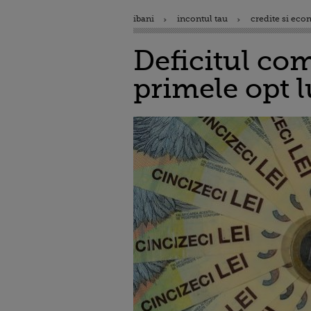
ibani
incontul tau
credite si eco
Deficitul com
primele opt l