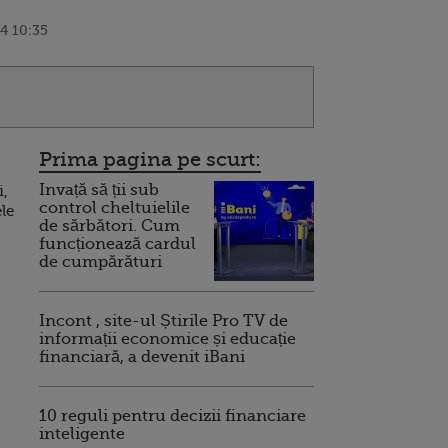
4 10:35
Prima pagina pe scurt:
Invață să ții sub
i,
control cheltuielile
ele
de sărbători. Cum
funcționează cardul
de cumpărături
Incont , site-ul Știrile Pro TV de
informații economice și educație
financiară, a devenit iBani
10 reguli pentru decizii financiare
inteligente