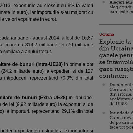
Alegeri eu
2013, exporturile au crescut cu 8% la valori
aleg condu
care este m
imate in euro), iar importurile s-au majorat cu
 la valori exprimate in euro).
Ucraina
ioada ianuarie - august 2014, a fost de 16,87
Explozie la
mai mare cu 314,2 milioane lei (70 milioane
din Ucraina
a similara a anului trecut.
gazele pent
se întâmplă 
itare de bunuri (Intra-UE28)
in primele opt
gaze ruseșt
i (24,2 miliarde euro) la expedieri si de 127
continent
la introduceri, reprezentand 70,9% din total
.
Documente d
Cernobîl, c
din istorie,
nitare de bunuri (Extra-UE28)
in ianuarie-
accidente 
de URSS
de lei (9,92 miliarde euro) la exporturi si de
ro) la importuri, reprezentand 29,1% din total
Inundație d
Cum a deve
.
de pe urma
face tot po
onderi importante in structura exporturilor si