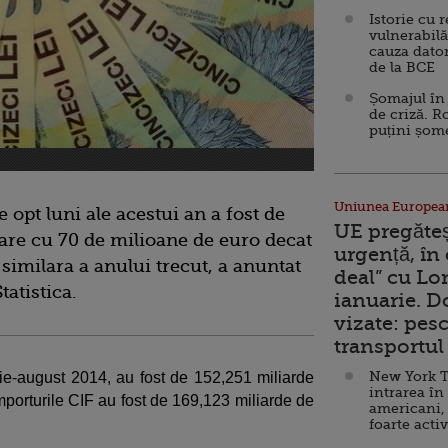
Istorie cu 
vulnerabilă
cauza dator
de la BCE
Șomajul în 
de criză. R
puțini șom
Uniunea Europea
 opt luni ale acestui an a fost de
UE pregăte
are cu 70 de milioane de euro decat
urgență, în
 similara a anului trecut, a anuntat
deal” cu Lo
tatistica.
ianuarie. 
vizate: pesc
transportul 
New York T
rie-august 2014, au fost de 152,251 miliarde
intrarea în
importurile CIF au fost de 169,123 miliarde de
americani,
foarte acti